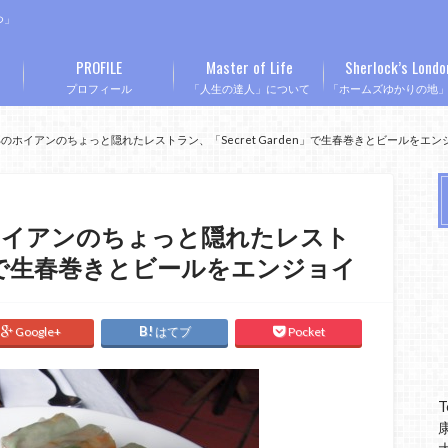
つ」
PROFILE
Master of Life
Sherlock’s Londo
プロフィール
「人生の達人」について
「ホームズゆかりの地
ホイアンのちょっと隠れたレストラン、「Secret Garden」で生春巻きとビールをエン
ホイアンのちょっと隠れたレスト
den」で生春巻きとビールをエンジョイ
Google+
はてブ
Pocket
T