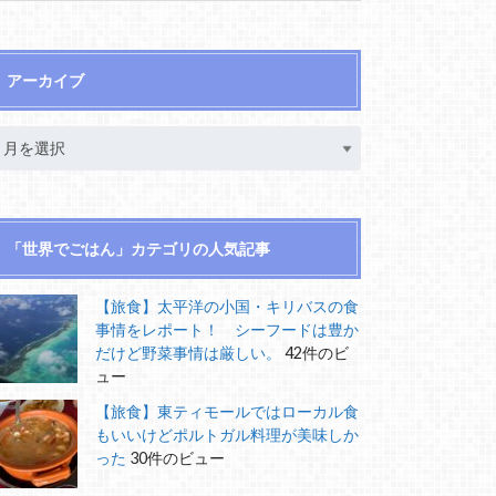
アーカイブ
「世界でごはん」カテゴリの人気記事
【旅食】太平洋の小国・キリバスの食
事情をレポート！ シーフードは豊か
だけど野菜事情は厳しい。
42件のビ
ュー
【旅食】東ティモールではローカル食
もいいけどポルトガル料理が美味しか
った
30件のビュー