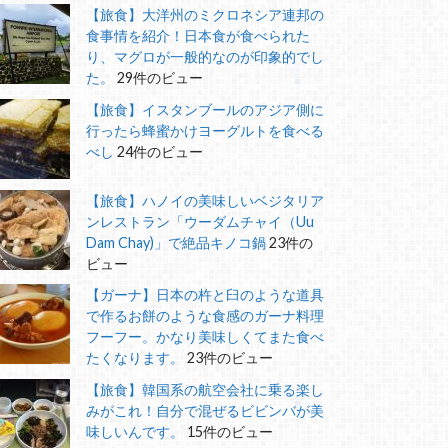
【旅食】大洋州のミクロネシア連邦の
食事情を紹介！日本食が食べられた
り、マグロが一般的なのが印象的でし
た。
29件のビュー
【旅食】イスタンブールのアジア側に
行ったら蜂蜜かけヨーグルトを食べる
べし
24件のビュー
【旅食】ハノイの美味しいベジタリア
ンレストラン「ウーダムチャイ（Uu
Dam Chay)」で絶品キノコ鍋
23件の
ビュー
【ガーナ】日本の杵と臼のような道具
で作るお餅のような食感のガーナ料理
フーフー。かなり美味しくてまた食べ
たくなります。
23件のビュー
【旅食】韓国系の航空会社に乗る楽し
みがこれ！自分で混ぜるビビンバが美
味しいんです。
15件のビュー