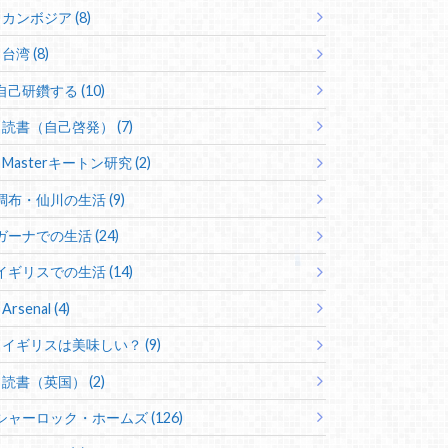
カンボジア (8)
台湾 (8)
自己研鑽する (10)
読書（自己啓発） (7)
Masterキートン研究 (2)
調布・仙川の生活 (9)
ガーナでの生活 (24)
イギリスでの生活 (14)
Arsenal (4)
イギリスは美味しい？ (9)
読書（英国） (2)
シャーロック・ホームズ (126)