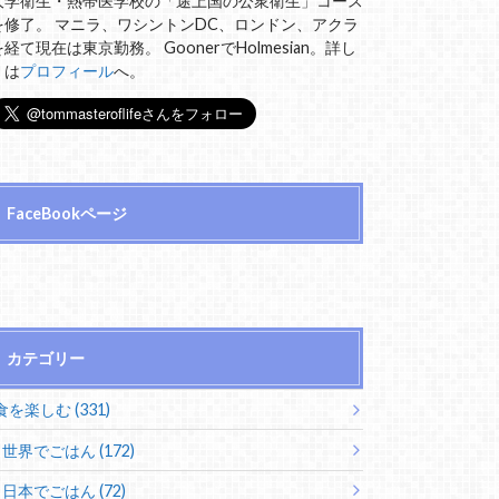
大学衛生・熱帯医学校の「途上国の公衆衛生」コース
を修了。 マニラ、ワシントンDC、ロンドン、アクラ
を経て現在は東京勤務。 GoonerでHolmesian。詳し
くは
プロフィール
へ。
FaceBookページ
カテゴリー
食を楽しむ (331)
世界でごはん (172)
日本でごはん (72)