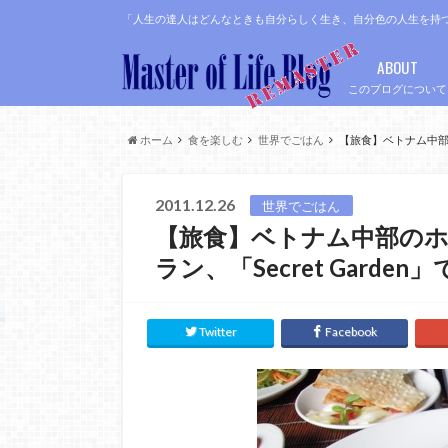
「人生の達人はどんなときも自分らしく生き、自分色の人生を持
ABOUT
このブログについて
ホーム
食を楽しむ
世界でごはん
【旅食】ベトナム中部の
2011.12.26
世界でごはん
【旅食】ベトナム中部の
ラン、「Secret Gar
Twitter
Facebook