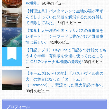
を堪能。
60件のビュー
【料理道具】パスタマシンで生地の端が黒ず
んでしまっていた問題を解消するため分解し
て掃除してみた。
54件のビュー
【旅食】太平洋の小国・キリバスの食事情を
レポート！ シーフードは豊かだけど野菜事
情は厳しい。
41件のビュー
【日記アプリ】Day Oneで日記をつけ始めても
うすぐ半年 有料版を快適に使ってたところ
にiOS17ジャーナル機能の発表が
38件のビュ
ー
【ホームズゆかりの地】「バスカヴィル家の
犬」の舞台になった「ダートムア
（Dartmoor)」。荒涼とした魔犬伝説の地へ。
38件のビュー
プロフィール