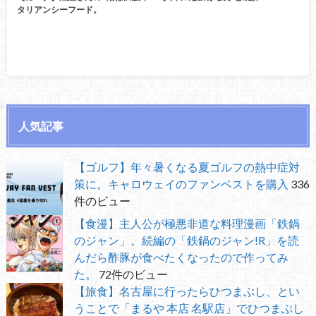
タリアンシーフード。
人気記事
【ゴルフ】年々暑くなる夏ゴルフの熱中症対
策に。キャロウェイのファンベストを購入
336
件のビュー
【食漫】主人公が極悪非道な料理漫画「鉄鍋
のジャン」。続編の「鉄鍋のジャン!R」を読
んだら酢豚が食べたくなったので作ってみ
た。
72件のビュー
【旅食】名古屋に行ったらひつまぶし、とい
うことで「まるや 本店 名駅店」でひつまぶし