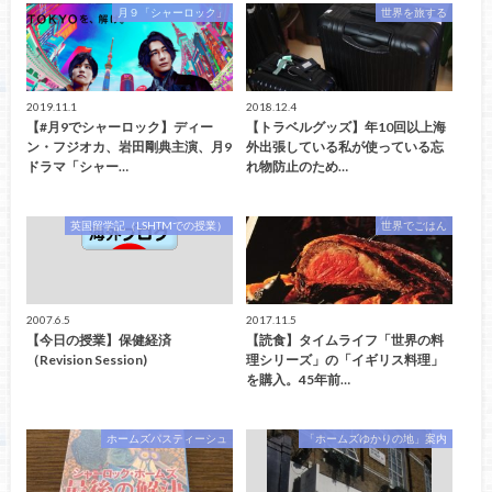
月９「シャーロック」
世界を旅する
2019.11.1
2018.12.4
【#月9でシャーロック】ディー
【トラベルグッズ】年10回以上海
ン・フジオカ、岩田剛典主演、月9
外出張している私が使っている忘
ドラマ「シャー…
れ物防止のため…
英国留学記（LSHTMでの授業）
世界でごはん
2007.6.5
2017.11.5
【今日の授業】保健経済
【読食】タイムライフ「世界の料
（Revision Session)
理シリーズ」の「イギリス料理」
を購入。45年前…
ホームズパスティーシュ
「ホームズゆかりの地」案内