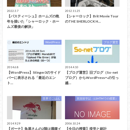
2022.3.7
2012.11.25
【パスティーシュ】ホームズの晩
【シャーロック】Brit Movie Tour
年を描いた「シャーロック・ホー
のTHE SHERLOCK H…
ムズ最後の解決」
WordPress
ブログ運営
2014.6.8
2014.4.10
【WordPress】Stinger3のサイド
【ブログ運営】旧ブログ（So-net
バーに表示される「最近のエン
ブログ）からWordPressへの引っ
ト…
越…
世界でごはん
英国留学記（LSHTMでの授業）
2014.9.29
2006.10.24
【ガーナ】魚屋さんの2階は満腹イ
【今日の授業】疫学と統計