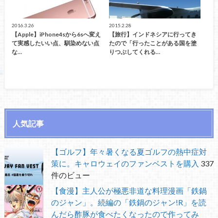
2016.3.26
2015.2.28
【Apple】iPhone4sから6sへ変え
【旅行】インドネシアに行ってき
て実感したいい点、馴染めない点
たので「行ったことがある国を塗
な…
りつぶしてくれる…
人気記事
【ゴルフ】年々暑くなる夏ゴルフの熱中症対
策に。キャロウェイのファンベストを購入
337
件のビュー
【食漫】主人公が極悪非道な料理漫画「鉄鍋
のジャン」。続編の「鉄鍋のジャン!R」を読
んだら酢豚が食べたくなったので作ってみ