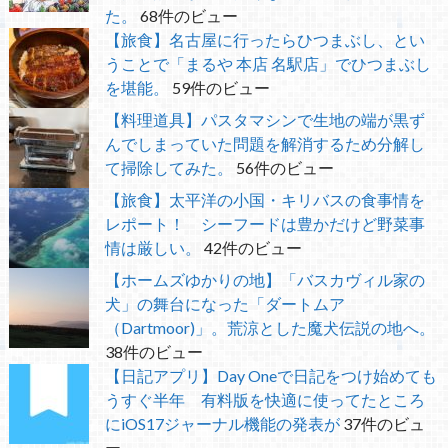
た。
68件のビュー
【旅食】名古屋に行ったらひつまぶし、とい
うことで「まるや 本店 名駅店」でひつまぶし
を堪能。
59件のビュー
【料理道具】パスタマシンで生地の端が黒ず
んでしまっていた問題を解消するため分解し
て掃除してみた。
56件のビュー
【旅食】太平洋の小国・キリバスの食事情を
レポート！ シーフードは豊かだけど野菜事
情は厳しい。
42件のビュー
【ホームズゆかりの地】「バスカヴィル家の
犬」の舞台になった「ダートムア
（Dartmoor)」。荒涼とした魔犬伝説の地へ。
38件のビュー
【日記アプリ】Day Oneで日記をつけ始めても
うすぐ半年 有料版を快適に使ってたところ
にiOS17ジャーナル機能の発表が
37件のビュ
ー