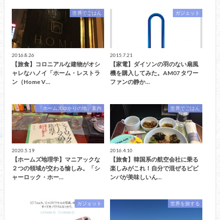
世界でごはん
ガジェット
2016.8.26
2015.7.21
【旅食】コロニアルな建物がオシ
【家電】ダイソンの羽のない扇風
ャレなハノイ「ホーム・レストラ
機を購入してみた。AM07 タワー
ン（Home V…
ファンの静か…
「ホームズゆかりの地」案内
世界でごはん
2020.5.19
2016.4.10
【ホームズ地理学】マニアックな
【旅食】韓国系の航空会社に乗る
２つの領域が交わる愉しみ。「シ
楽しみがこれ！自分で混ぜるビビ
ャーロック・ホー…
ンバが美味しいん…
ガジェット
世界を旅する