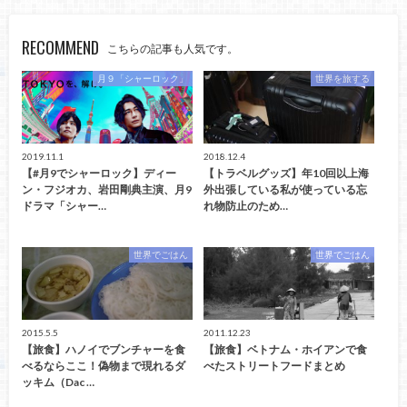
RECOMMEND
こちらの記事も人気です。
月９「シャーロック」
世界を旅する
2019.11.1
2018.12.4
【#月9でシャーロック】ディー
【トラベルグッズ】年10回以上海
ン・フジオカ、岩田剛典主演、月9
外出張している私が使っている忘
ドラマ「シャー…
れ物防止のため…
世界でごはん
世界でごはん
2015.5.5
2011.12.23
【旅食】ハノイでブンチャーを食
【旅食】ベトナム・ホイアンで食
べるならここ！偽物まで現れるダ
べたストリートフードまとめ
ッキム（Dac …