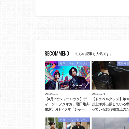
RECOMMEND
こちらの記事も人気です。
月９「シャーロック」
世界を
2019.11.1
2018.12.4
【#月9でシャーロック】デ
【トラベルグッズ】年1
ィーン・フジオカ、岩田剛典
以上海外出張している
主演、月9ドラマ「シャー…
っている忘れ物防止のた
月９「シャーロック」