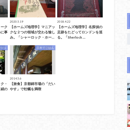
2020.5.19
2018.4.22
ィーク
【ホームズ地理学】マニアッ
【ホームズ地理学】名探偵の
めに事
クな２つの領域が交わる愉し
足跡をたどってロンドンを巡
み。「シャーロック・ホー…
る。「Sherlock …
ーシュ
日本でごはん
2014.5.6
ック・
【旅食】京都錦市場の「だい
「絹の
やす」で牡蠣を満喫