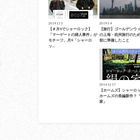
2019.11.5
2019.5.4
【＃月9でシャーロック】
【旅行】ゴールデンウ
「マーゲートの婦人事件」が
の上海・杭州旅行のた
モチーフ。月9「シャーロ
前に準備したこと
ッ…
ホームズパスティ
2014.12.17
【ホームズ】シャーロ
ホームズの長編新作？
家」