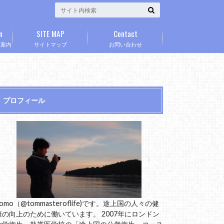
n
SITE MAP
Contact
」案内
サイトマップ
お問い合わせ
プロフィール
omo（@tommasteroflife)です。途上国の人々の健
康の向上のために働いています。 2007年にロンドン