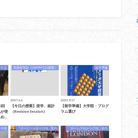
旅する
英国留学記（LSHTMでの授業）
留学準備
2007.6.6
2005.9.17
0回
【今日の授業】疫学、統計
【留学準備】大学院・プログ
私が使
（Revision Session）
ラム選び
め…
中国
「ホームズゆかりの地」案内
「ホームズゆかりの地」案内