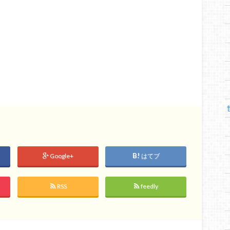
Google+
はてブ
RSS
feedly