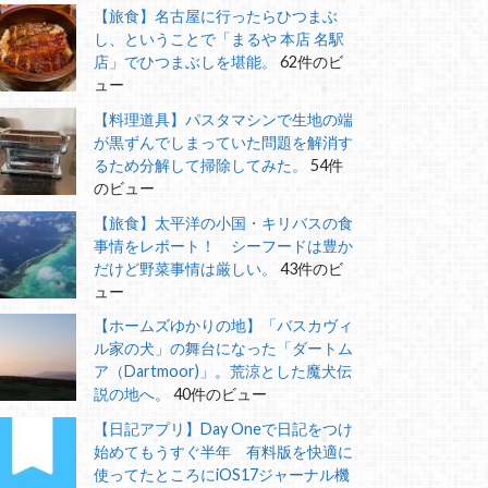
【旅食】名古屋に行ったらひつまぶ
し、ということで「まるや 本店 名駅
店」でひつまぶしを堪能。
62件のビ
ュー
【料理道具】パスタマシンで生地の端
が黒ずんでしまっていた問題を解消す
るため分解して掃除してみた。
54件
のビュー
【旅食】太平洋の小国・キリバスの食
事情をレポート！ シーフードは豊か
だけど野菜事情は厳しい。
43件のビ
ュー
【ホームズゆかりの地】「バスカヴィ
ル家の犬」の舞台になった「ダートム
ア（Dartmoor)」。荒涼とした魔犬伝
説の地へ。
40件のビュー
【日記アプリ】Day Oneで日記をつけ
始めてもうすぐ半年 有料版を快適に
使ってたところにiOS17ジャーナル機