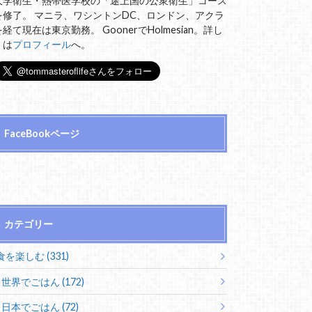
大学衛生・熱帯医学校の「途上国の公衆衛生」コース
を修了。 マニラ、ワシントンDC、ロンドン、アクラ
を経て現在は東京勤務。 GoonerでHolmesian。詳し
くは
プロフィール
へ。
FaceBookページ
カテゴリー
食を楽しむ (331)
世界でごはん (172)
日本でごはん (72)