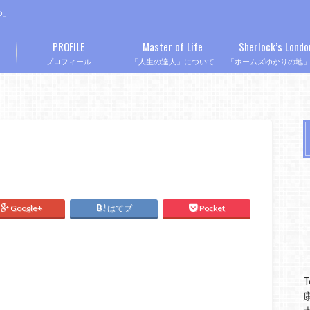
つ」
PROFILE
Master of Life
Sherlock’s Londo
プロフィール
「人生の達人」について
「ホームズゆかりの地
Google+
はてブ
Pocket
T