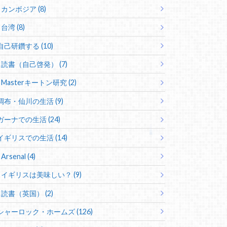
カンボジア (8)
台湾 (8)
自己研鑽する (10)
読書（自己啓発） (7)
Masterキートン研究 (2)
調布・仙川の生活 (9)
ガーナでの生活 (24)
イギリスでの生活 (14)
Arsenal (4)
イギリスは美味しい？ (9)
読書（英国） (2)
シャーロック・ホームズ (126)