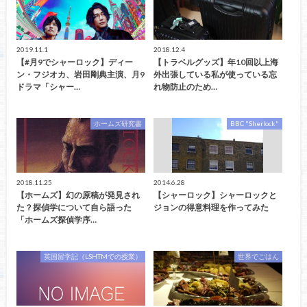
2019.11.1
2018.12.4
【#月9でシャーロック】ディー
【トラベルグッズ】年10回以上海
ン・フジオカ、岩田剛典主演、月9
外出張している私が使っている忘
ドラマ「シャー…
れ物防止のため…
ホームズ研究書
BBC "Sherlock"
2018.11.25
2014.6.28
【ホームズ】幻の原稿が発見され
【シャーロック】シャーロックと
た？探偵学について自ら語った
ジョンの得意料理を作ってみた
「ホームズ探偵学序…
英国留学記（LSHTMでの授業）
世界でごはん