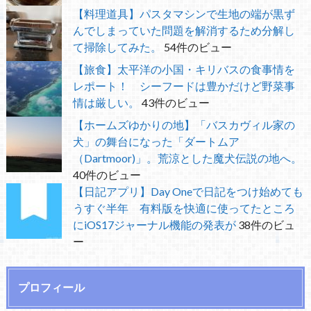
【料理道具】パスタマシンで生地の端が黒ず
んでしまっていた問題を解消するため分解し
て掃除してみた。
54件のビュー
【旅食】太平洋の小国・キリバスの食事情を
レポート！ シーフードは豊かだけど野菜事
情は厳しい。
43件のビュー
【ホームズゆかりの地】「バスカヴィル家の
犬」の舞台になった「ダートムア
（Dartmoor)」。荒涼とした魔犬伝説の地へ。
40件のビュー
【日記アプリ】Day Oneで日記をつけ始めても
うすぐ半年 有料版を快適に使ってたところ
にiOS17ジャーナル機能の発表が
38件のビュ
ー
プロフィール