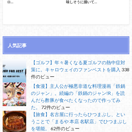
ロ…
味しそうに描いて…
人気記事
【ゴルフ】年々暑くなる夏ゴルフの熱中症対
策に。キャロウェイのファンベストを購入
338
件のビュー
【食漫】主人公が極悪非道な料理漫画「鉄鍋
のジャン」。続編の「鉄鍋のジャン!R」を読
んだら酢豚が食べたくなったので作ってみ
た。
72件のビュー
【旅食】名古屋に行ったらひつまぶし、とい
うことで「まるや 本店 名駅店」でひつまぶし
を堪能。
62件のビュー