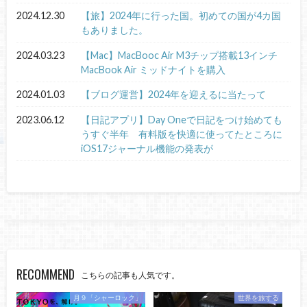
2024.12.30
【旅】2024年に行った国。初めての国が4カ国
もありました。
2024.03.23
【Mac】MacBooc Air M3チップ搭載13インチ
MacBook Air ミッドナイトを購入
2024.01.03
【ブログ運営】2024年を迎えるに当たって
2023.06.12
【日記アプリ】Day Oneで日記をつけ始めても
うすぐ半年 有料版を快適に使ってたところに
iOS17ジャーナル機能の発表が
RECOMMEND
こちらの記事も人気です。
月９「シャーロック」
世界を旅する