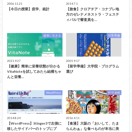
2006.11.21
2014.7.1
【今日の授業】疫学、統計
【旅食】クロアチア・コナブレ地
方のゼレナメネストラ・フェステ
ィバルで審査員を…
健康に生きる
留学準備
2021.9.27
2005.9.17
【健康】簡単に栄養状態が分かる
【留学準備】大学院・プログラム
VitaNoteを試してみたら結構ちゃ
選び
んと栄養…
WordPress
料理漫画
2014.8.24
2016.4.11
【WordPress】Stinger3で左側に
【食漫】大阪の「おいして、たま
移したサイドバーのトップにプ
らんわぁ」な食べものが本当に美