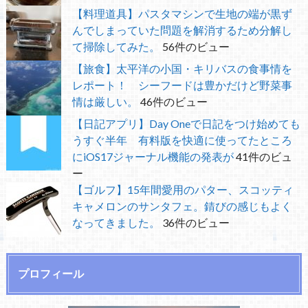
【料理道具】パスタマシンで生地の端が黒ず
んでしまっていた問題を解消するため分解し
て掃除してみた。
56件のビュー
【旅食】太平洋の小国・キリバスの食事情を
レポート！ シーフードは豊かだけど野菜事
情は厳しい。
46件のビュー
【日記アプリ】Day Oneで日記をつけ始めても
うすぐ半年 有料版を快適に使ってたところ
にiOS17ジャーナル機能の発表が
41件のビュ
ー
【ゴルフ】15年間愛用のパター、スコッティ
キャメロンのサンタフェ。錆びの感じもよく
なってきました。
36件のビュー
プロフィール