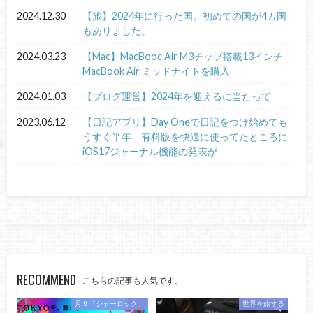
2024.12.30
【旅】2024年に行った国。初めての国が4カ国
もありました。
2024.03.23
【Mac】MacBooc Air M3チップ搭載13インチ
MacBook Air ミッドナイトを購入
2024.01.03
【ブログ運営】2024年を迎えるに当たって
2023.06.12
【日記アプリ】Day Oneで日記をつけ始めても
うすぐ半年 有料版を快適に使ってたところに
iOS17ジャーナル機能の発表が
RECOMMEND
こちらの記事も人気です。
月９「シャーロック」
世界を旅する