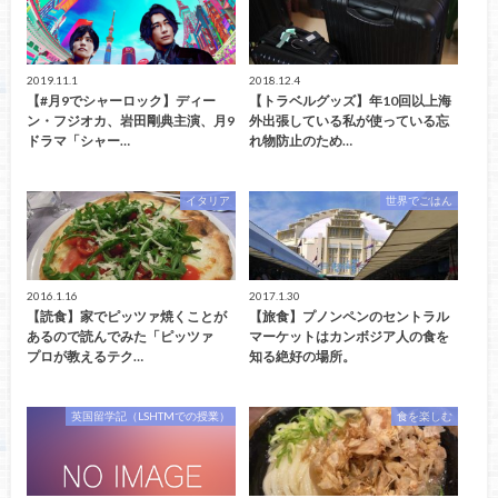
2019.11.1
2018.12.4
【#月9でシャーロック】ディー
【トラベルグッズ】年10回以上海
ン・フジオカ、岩田剛典主演、月9
外出張している私が使っている忘
ドラマ「シャー…
れ物防止のため…
イタリア
世界でごはん
2016.1.16
2017.1.30
【読食】家でピッツァ焼くことが
【旅食】プノンペンのセントラル
あるので読んでみた「ピッツァ
マーケットはカンボジア人の食を
プロが教えるテク…
知る絶好の場所。
英国留学記（LSHTMでの授業）
食を楽しむ