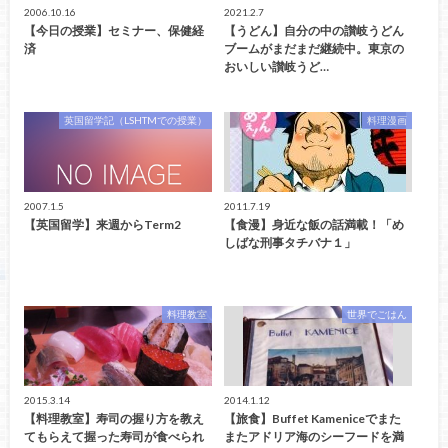
2006.10.16
2021.2.7
【今日の授業】セミナー、保健経
【うどん】自分の中の讃岐うどん
済
ブームがまだまだ継続中。東京の
おいしい讃岐うど…
英国留学記（LSHTMでの授業）
料理漫画
2007.1.5
2011.7.19
【英国留学】来週からTerm2
【食漫】身近な飯の話満載！「め
しばな刑事タチバナ１」
料理教室
世界でごはん
2015.3.14
2014.1.12
【料理教室】寿司の握り方を教え
【旅食】Buffet Kameniceでまた
てもらえて握った寿司が食べられ
またアドリア海のシーフードを満