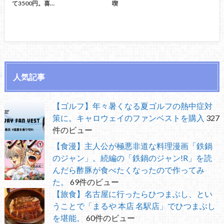
て3500円。喜…
喫
人気記事
【ゴルフ】年々暑くなる夏ゴルフの熱中症対
策に。キャロウェイのファンベストを購入
327
件のビュー
【食漫】主人公が極悪非道な料理漫画「鉄鍋
のジャン」。続編の「鉄鍋のジャン!R」を読
んだら酢豚が食べたくなったので作ってみ
た。
69件のビュー
【旅食】名古屋に行ったらひつまぶし、とい
うことで「まるや 本店 名駅店」でひつまぶし
を堪能。
60件のビュー