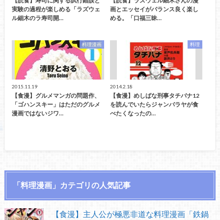
【読食】寿司に関する試行錯誤と
【読食】ラズウェル細木さんの漫
実験の過程が楽しめる「ラズウェ
画とエッセイがバランス良く楽し
ル細木のラ寿司開…
める。「口福三昧…
料理漫画
料理
2015.11.19
2014.2.18
【食漫】グルメマンガの問題作、
【食漫】めしばな刑事タチバナ12
「ゴハンスキー」はただのグルメ
を読んでいたらジャンバラヤが食
漫画ではないジワ…
べたくなったの…
「料理漫画」カテゴリの人気記事
【食漫】主人公が極悪非道な料理漫画「鉄鍋