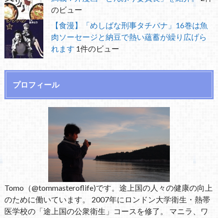
のビュー
【食漫】「めしばな刑事タチバナ」16巻は魚
肉ソーセージと納豆で熱い蘊蓄が繰り広げら
れます
1件のビュー
プロフィール
Tomo（@tommasteroflife)です。途上国の人々の健康の向上
のために働いています。 2007年にロンドン大学衛生・熱帯
医学校の「途上国の公衆衛生」コースを修了。 マニラ、ワ