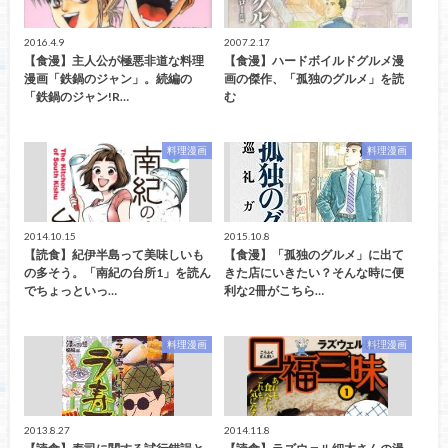
2016.4.9
2007.2.17
【食漫】主人公が極悪非道な料理
【食漫】ハードボイルドグルメ漫
漫画「鉄鍋のジャン」。続編の
画の傑作、「孤独のグルメ」を読
「鉄鍋のジャン!R…
む
料理漫画
料理漫画
2014.10.15
2015.10.8
【読食】紀伊半島って美味しいも
【食漫】「孤独のグルメ」に出て
の多そう。「南紀の台所1」を読ん
きた店にいきたい？そんな時に便
でちょっといっ…
利な2冊がこちら…
料理漫画
料理漫画
2013.8.27
2014.11.8