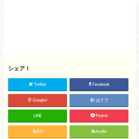
シェア！
Twitter
Facebook
Google+
はてブ
LINE
Pocket
RSS
feedly