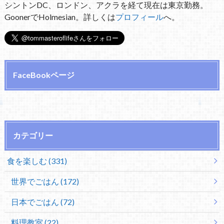
シントンDC、ロンドン、アクラを経て現在は東京勤務。
GoonerでHolmesian。詳しくは
プロフィール
へ。
FaceBookページ
カテゴリー
食を楽しむ (331)
世界でごはん (172)
日本でごはん (72)
料理教室 (22)