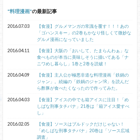
料理漫画
の最新記事
2016.07.03
【食漫】グルメマンガの常識を覆す！！！あの
「ゴハンスキー」の2巻もかなり怪しくて微妙な
グルメ漫画になっていました
2016.04.11
【食漫】大阪の「おいして、たまらんわぁ」な
食べものが本当に美味しそうに描いてある「ナ
ニワめし暮らし」1巻と2巻を読破！
2016.04.09
【食漫】主人公が極悪非道な料理漫画「鉄鍋の
ジャン」。続編の「鉄鍋のジャン!R」を読んだ
ら酢豚が食べたくなったので作ってみた。
2016.04.03
【食漫】アイスの中でも箱アイスに注目！「め
しばな刑事タチバナ」21巻は「箱アイス愛すべ
し」
2016.02.05
【食漫】ソースはブルドックだけじゃない！
「めしばな刑事タチバナ」20巻は「ソース広域
調査」