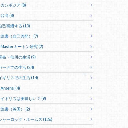
カンボジア (8)
台湾 (8)
自己研鑽する (10)
読書（自己啓発） (7)
Masterキートン研究 (2)
調布・仙川の生活 (9)
ガーナでの生活 (24)
イギリスでの生活 (14)
Arsenal (4)
イギリスは美味しい？ (9)
読書（英国） (2)
シャーロック・ホームズ (126)