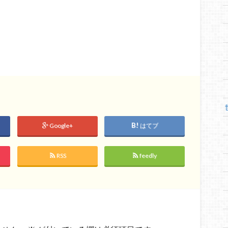
Google+
はてブ
RSS
feedly