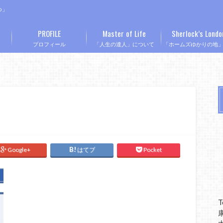
つ」
PROFILE
Master of Life
Sherlock’s Londo
プロフィール
「人生の達人」について
「ホームズゆかりの地
Google+
はてブ
Pocket
T