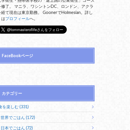
大学衛生・熱帯医学校の「途上国の公衆衛生」コース
を修了。 マニラ、ワシントンDC、ロンドン、アクラ
を経て現在は東京勤務。 GoonerでHolmesian。詳し
くは
プロフィール
へ。
FaceBookページ
カテゴリー
食を楽しむ (331)
世界でごはん (172)
日本でごはん (72)