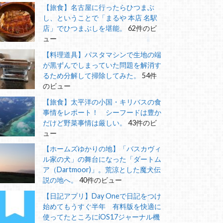
【旅食】名古屋に行ったらひつまぶ
し、ということで「まるや 本店 名駅
店」でひつまぶしを堪能。
62件のビ
ュー
【料理道具】パスタマシンで生地の端
が黒ずんでしまっていた問題を解消す
るため分解して掃除してみた。
54件
のビュー
【旅食】太平洋の小国・キリバスの食
事情をレポート！ シーフードは豊か
だけど野菜事情は厳しい。
43件のビ
ュー
【ホームズゆかりの地】「バスカヴィ
ル家の犬」の舞台になった「ダートム
ア（Dartmoor)」。荒涼とした魔犬伝
説の地へ。
40件のビュー
【日記アプリ】Day Oneで日記をつけ
始めてもうすぐ半年 有料版を快適に
使ってたところにiOS17ジャーナル機