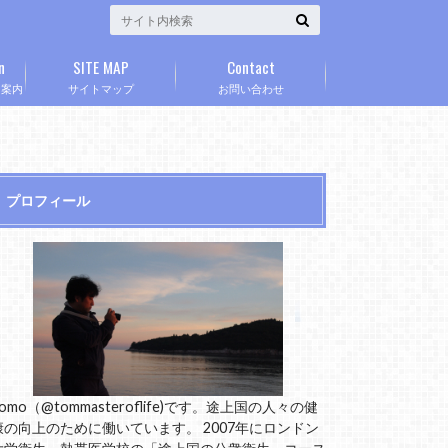
n
SITE MAP
Contact
」案内
サイトマップ
お問い合わせ
プロフィール
omo（@tommasteroflife)です。途上国の人々の健
康の向上のために働いています。 2007年にロンドン