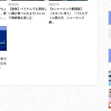
2015.5.8
2022.7.9
でちょ
【旅食】ベトナムでも美味し
【#シャーロック劇場版】
ら、駅
い鍋が食べられます! Ao-ta
（ネタバレ有り）「バスカヴ
」…
で海鮮鍋を楽しむ
ィル家の犬 シャーロック
劇…
献する
大学で
修士を
と