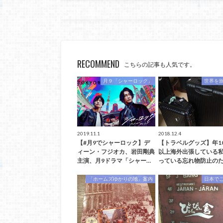
RECOMMEND
こちらの記事も人気です。
月９「シャーロック」
世界を
2019.11.1
2018.12.4
【#月9でシャーロック】デ
【トラベルグッズ】年1
ィーン・フジオカ、岩田剛典
以上海外出張している
主演、月9ドラマ「シャー…
っている忘れ物防止のた
「ホームズゆかりの地」案内
日本で