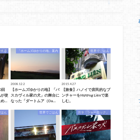
旅する
「ホームズゆかりの地」案内
世界でごはん
2008.12.2
2015.4.27
0回
【ホームズゆかりの地】「バ
【旅食】ハノイで庶民的なブ
私が使
スカヴィル家の犬」の舞台に
ンチャーをHương Liênで楽
め…
なった「ダートムア（Da…
しむ。
ごはん
世界でごはん
月９「シャーロック」