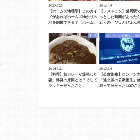
2020.6.23
2016.4.4
【ホームズ地理学】このガイ
【レストラン】盛岡駅
ドがあればホームズゆかりの
っとした時間があった
地を網羅できる？「ホーム…
近くの「ぴょんぴょん舎
料理
途上国の公衆衛生に貢
2014.7.21
2015.5.4
【料理】昔カレーが爆発した
【公衆衛生】ロンドン
話。爆発の原因とは？そして
「途上国の公衆衛生」
ラッキーだったこと。
取って分かった10のこ