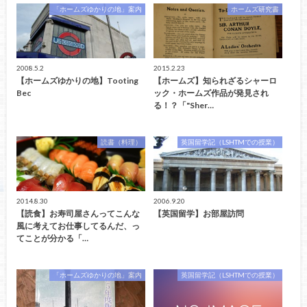
「ホームズゆかりの地」案内
ホームズ研究書
2008.5.2
2015.2.23
【ホームズゆかりの地】Tooting
【ホームズ】知られざるシャーロ
Bec
ック・ホームズ作品が発見され
る！？「"Sher…
読書（料理）
英国留学記（LSHTMでの授業）
2014.8.30
2006.9.20
【読食】お寿司屋さんってこんな
【英国留学】お部屋訪問
風に考えてお仕事してるんだ、っ
てことが分かる「…
「ホームズゆかりの地」案内
英国留学記（LSHTMでの授業）