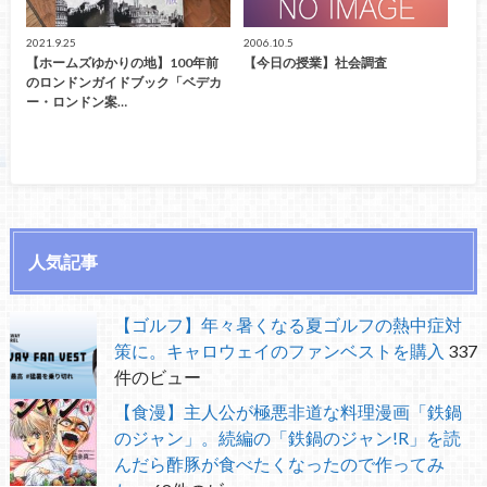
2021.9.25
2006.10.5
【ホームズゆかりの地】100年前
【今日の授業】社会調査
のロンドンガイドブック「ベデカ
ー・ロンドン案…
人気記事
【ゴルフ】年々暑くなる夏ゴルフの熱中症対
策に。キャロウェイのファンベストを購入
337
件のビュー
【食漫】主人公が極悪非道な料理漫画「鉄鍋
のジャン」。続編の「鉄鍋のジャン!R」を読
んだら酢豚が食べたくなったので作ってみ