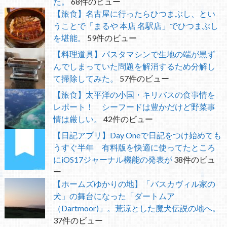
た。
68件のビュー
【旅食】名古屋に行ったらひつまぶし、とい
うことで「まるや 本店 名駅店」でひつまぶし
を堪能。
59件のビュー
【料理道具】パスタマシンで生地の端が黒ず
んでしまっていた問題を解消するため分解し
て掃除してみた。
57件のビュー
【旅食】太平洋の小国・キリバスの食事情を
レポート！ シーフードは豊かだけど野菜事
情は厳しい。
42件のビュー
【日記アプリ】Day Oneで日記をつけ始めても
うすぐ半年 有料版を快適に使ってたところ
にiOS17ジャーナル機能の発表が
38件のビュ
ー
【ホームズゆかりの地】「バスカヴィル家の
犬」の舞台になった「ダートムア
（Dartmoor)」。荒涼とした魔犬伝説の地へ。
37件のビュー