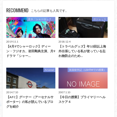
RECOMMEND
こちらの記事も人気です。
月９「シャーロック」
ガジェット
2019.11.1
2018.12.4
【#月9でシャーロック】ディー
【トラベルグッズ】年10回以上海
ン・フジオカ、岩田剛典主演、月9
外出張している私が使っている忘
ドラマ「シャー…
れ物防止のため…
Arsenal
英国留学記（LSHTMでの授業）
2014.7.10
2007.1.10
【AFC】グーナー（アーセナルサ
【今日の授業】プライマリーヘル
ポーター）の私が読んでいるブロ
スケア４
グを紹介