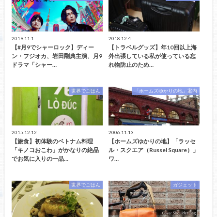
2019.11.1
2018.12.4
【#月9でシャーロック】ディー
【トラベルグッズ】年10回以上海
ン・フジオカ、岩田剛典主演、月9
外出張している私が使っている忘
ドラマ「シャー…
れ物防止のため…
世界でごはん
「ホームズゆかりの地」案内
2015.12.12
2006.11.13
【旅食】初体験のベトナム料理
【ホームズゆかりの地】「ラッセ
「キノコおこわ」がかなりの絶品
ル・スクエア（Russel Square）」
でお気に入りの一品…
ワ…
世界でごはん
ガジェット