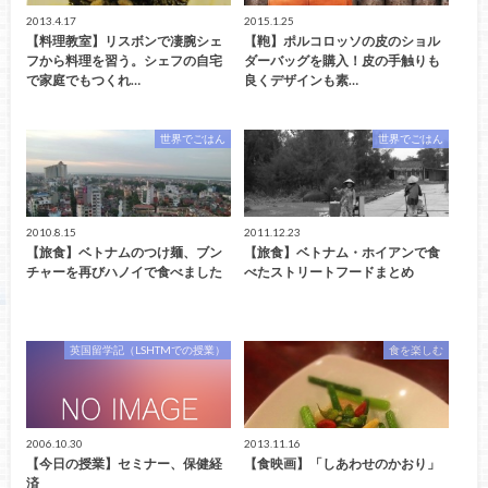
2013.4.17
2015.1.25
【料理教室】リスボンで凄腕シェ
【鞄】ポルコロッソの皮のショル
フから料理を習う。シェフの自宅
ダーバッグを購入！皮の手触りも
で家庭でもつくれ…
良くデザインも素…
世界でごはん
世界でごはん
2010.8.15
2011.12.23
【旅食】ベトナムのつけ麺、ブン
【旅食】ベトナム・ホイアンで食
チャーを再びハノイで食べました
べたストリートフードまとめ
英国留学記（LSHTMでの授業）
食を楽しむ
2006.10.30
2013.11.16
【今日の授業】セミナー、保健経
【食映画】「しあわせのかおり」
済