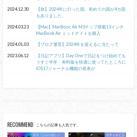
2024.12.30
【旅】2024年に行った国。初めての国が4カ国
もありました。
2024.03.23
【Mac】MacBooc Air M3チップ搭載13インチ
MacBook Air ミッドナイトを購入
2024.01.03
【ブログ運営】2024年を迎えるに当たって
2023.06.12
【日記アプリ】Day Oneで日記をつけ始めても
うすぐ半年 有料版を快適に使ってたところに
iOS17ジャーナル機能の発表が
RECOMMEND
こちらの記事も人気です。
月９「シャーロック」
世界を旅する