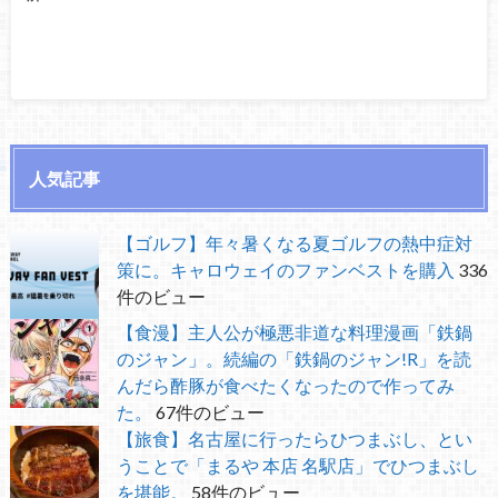
人気記事
【ゴルフ】年々暑くなる夏ゴルフの熱中症対
策に。キャロウェイのファンベストを購入
336
件のビュー
【食漫】主人公が極悪非道な料理漫画「鉄鍋
のジャン」。続編の「鉄鍋のジャン!R」を読
んだら酢豚が食べたくなったので作ってみ
た。
67件のビュー
【旅食】名古屋に行ったらひつまぶし、とい
うことで「まるや 本店 名駅店」でひつまぶし
を堪能。
58件のビュー