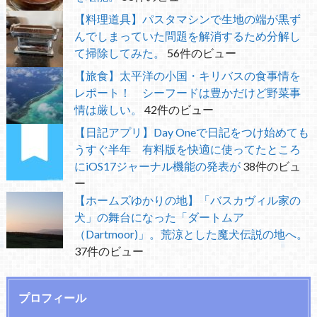
【料理道具】パスタマシンで生地の端が黒ず
んでしまっていた問題を解消するため分解し
て掃除してみた。
56件のビュー
【旅食】太平洋の小国・キリバスの食事情を
レポート！ シーフードは豊かだけど野菜事
情は厳しい。
42件のビュー
【日記アプリ】Day Oneで日記をつけ始めても
うすぐ半年 有料版を快適に使ってたところ
にiOS17ジャーナル機能の発表が
38件のビュ
ー
【ホームズゆかりの地】「バスカヴィル家の
犬」の舞台になった「ダートムア
（Dartmoor)」。荒涼とした魔犬伝説の地へ。
37件のビュー
プロフィール