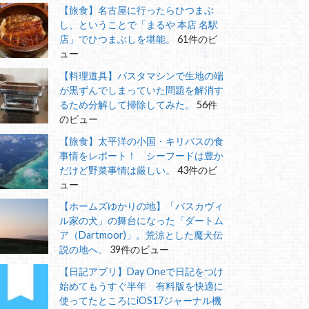
【旅食】名古屋に行ったらひつまぶ
し、ということで「まるや 本店 名駅
店」でひつまぶしを堪能。
61件のビ
ュー
【料理道具】パスタマシンで生地の端
が黒ずんでしまっていた問題を解消す
るため分解して掃除してみた。
56件
のビュー
【旅食】太平洋の小国・キリバスの食
事情をレポート！ シーフードは豊か
だけど野菜事情は厳しい。
43件のビ
ュー
【ホームズゆかりの地】「バスカヴィ
ル家の犬」の舞台になった「ダートム
ア（Dartmoor)」。荒涼とした魔犬伝
説の地へ。
39件のビュー
【日記アプリ】Day Oneで日記をつけ
始めてもうすぐ半年 有料版を快適に
使ってたところにiOS17ジャーナル機