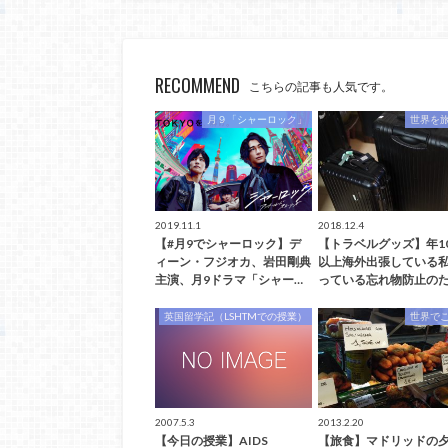
RECOMMEND
こちらの記事も人気です。
月９「シャーロック」
世界を
2019.11.1
2018.12.4
【#月9でシャーロック】デ
【トラベルグッズ】年1
ィーン・フジオカ、岩田剛典
以上海外出張している
主演、月9ドラマ「シャー…
っている忘れ物防止のた
英国留学記（LSHTMでの授業）
世界で
2007.5.3
2013.2.20
【今日の授業】AIDS
【旅食】マドリッドの