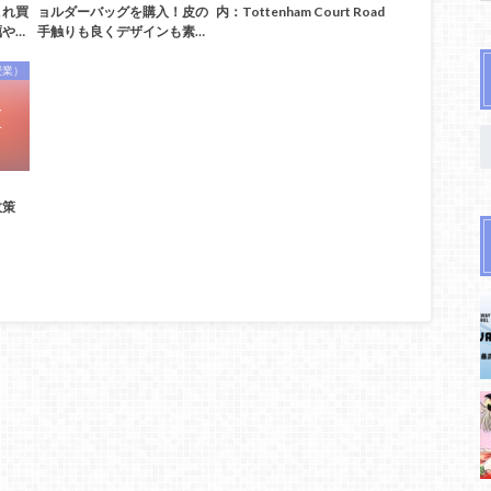
これ買
ョルダーバッグを購入！皮の
内：Tottenham Court Road
や…
手触りも良くデザインも素…
授業）
政策