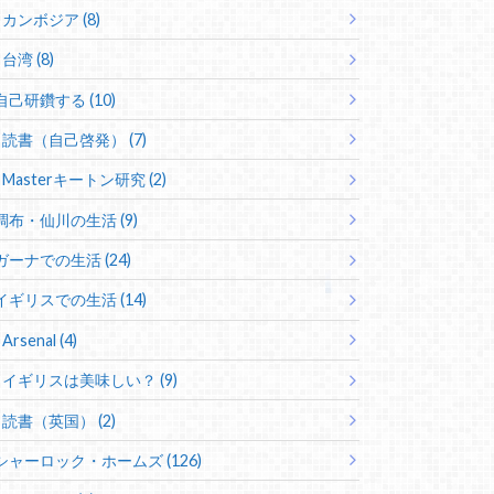
カンボジア (8)
台湾 (8)
自己研鑽する (10)
読書（自己啓発） (7)
Masterキートン研究 (2)
調布・仙川の生活 (9)
ガーナでの生活 (24)
イギリスでの生活 (14)
Arsenal (4)
イギリスは美味しい？ (9)
読書（英国） (2)
シャーロック・ホームズ (126)