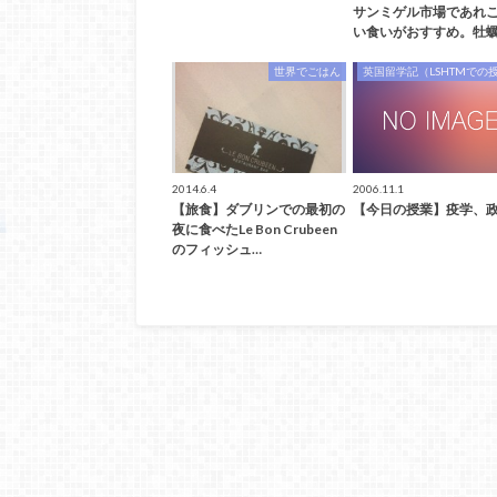
サンミゲル市場であれ
い食いがおすすめ。牡蠣
世界でごはん
英国留学記（LSHTMでの
2014.6.4
2006.11.1
【旅食】ダブリンでの最初の
【今日の授業】疫学、
夜に食べたLe Bon Crubeen
のフィッシュ…