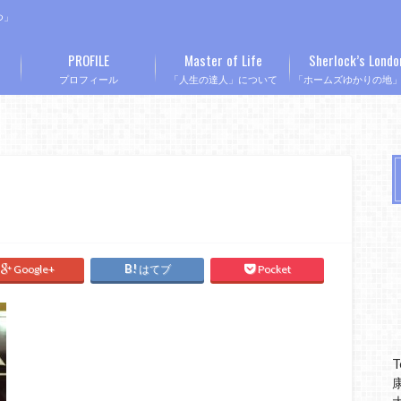
つ」
PROFILE
Master of Life
Sherlock’s Londo
プロフィール
「人生の達人」について
「ホームズゆかりの地
Google+
はてブ
Pocket
T