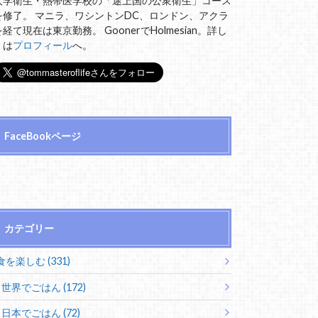
大学衛生・熱帯医学校の「途上国の公衆衛生」コース
を修了。 マニラ、ワシントンDC、ロンドン、アクラ
を経て現在は東京勤務。 GoonerでHolmesian。詳し
くは
プロフィール
へ。
FaceBookページ
カテゴリー
食を楽しむ (331)
世界でごはん (172)
日本でごはん (72)