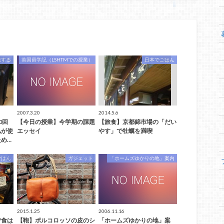
旅する
英国留学記（LSHTMでの授業）
日本でごはん
2007.3.20
2014.5.6
0回
【今日の授業】今学期の課題
【旅食】京都錦市場の「だい
私が使
エッセイ
やす」で牡蠣を満喫
め…
ごはん
ガジェット
「ホームズゆかりの地」案内
2015.1.25
2006.11.16
夕食は
【鞄】ポルコロッソの皮のシ
「ホームズゆかりの地」案