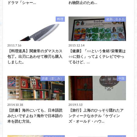
ドラマ「シャー…
れ物防止のため…
料理
健康に生きる
2011.7.16
2015.12.14
【料理道具】関兼常のダマスカス
【健康】「○○という食材/栄養素は
包丁。出刃にあわせて柳刃も購入
○○に効く」ってよくテレビでやっ
しました。
てるけど、…
読書（楽しみ）
中国
2014.10.18
2019.5.13
【読書】海外にいても、日本語読
【旅行】上海のひっそり隠れたア
みたいですよね？海外で日本語の
ンティークなホテル「ケヴィン
本を読む方法。
ズ・オールド・ハウ…