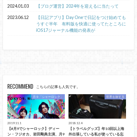
2024.01.03
【ブログ運営】2024年を迎えるに当たって
2023.06.12
【日記アプリ】Day Oneで日記をつけ始めても
うすぐ半年 有料版を快適に使ってたところに
iOS17ジャーナル機能の発表が
RECOMMEND
こちらの記事も人気です。
月９「シャーロック」
世界を旅する
2019.11.1
2018.12.4
【#月9でシャーロック】ディー
【トラベルグッズ】年10回以上海
ン・フジオカ、岩田剛典主演、月9
外出張している私が使っている忘