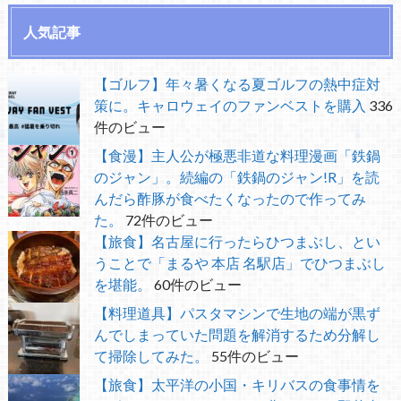
人気記事
【ゴルフ】年々暑くなる夏ゴルフの熱中症対
策に。キャロウェイのファンベストを購入
336
件のビュー
【食漫】主人公が極悪非道な料理漫画「鉄鍋
のジャン」。続編の「鉄鍋のジャン!R」を読
んだら酢豚が食べたくなったので作ってみ
た。
72件のビュー
【旅食】名古屋に行ったらひつまぶし、とい
うことで「まるや 本店 名駅店」でひつまぶし
を堪能。
60件のビュー
【料理道具】パスタマシンで生地の端が黒ず
んでしまっていた問題を解消するため分解し
て掃除してみた。
55件のビュー
【旅食】太平洋の小国・キリバスの食事情を