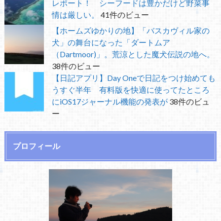
レポート！ シーフードは豊かだけど野菜事
情は厳しい。
41件のビュー
【ホームズゆかりの地】「バスカヴィル家の
犬」の舞台になった「ダートムア
（Dartmoor)」。荒涼とした魔犬伝説の地へ。
38件のビュー
【日記アプリ】Day Oneで日記をつけ始めても
うすぐ半年 有料版を快適に使ってたところ
にiOS17ジャーナル機能の発表が
38件のビュ
ー
プロフィール