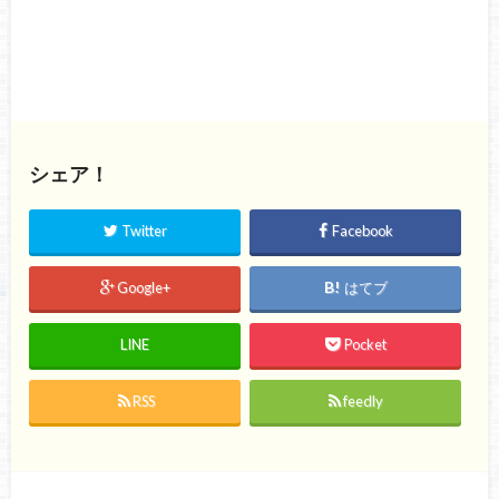
シェア！
Twitter
Facebook
Google+
はてブ
LINE
Pocket
RSS
feedly