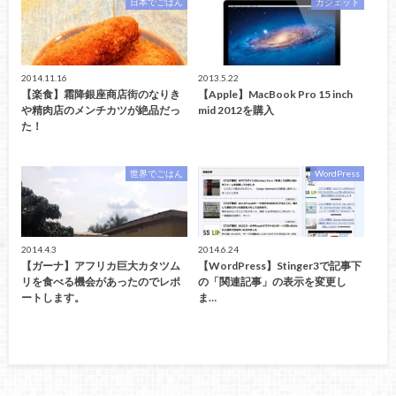
日本でごはん
ガジェット
2014.11.16
2013.5.22
【楽食】霜降銀座商店街のなりき
【Apple】MacBook Pro 15 inch
や精肉店のメンチカツが絶品だっ
mid 2012を購入
た！
世界でごはん
WordPress
2014.4.3
2014.6.24
【ガーナ】アフリカ巨大カタツム
【WordPress】Stinger3で記事下
リを食べる機会があったのでレポ
の「関連記事」の表示を変更し
ートします。
ま…