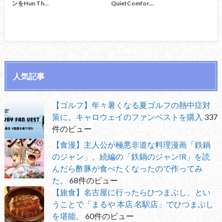
ンをHun Th…
QuietComfor…
人気記事
【ゴルフ】年々暑くなる夏ゴルフの熱中症対
策に。キャロウェイのファンベストを購入
337
件のビュー
【食漫】主人公が極悪非道な料理漫画「鉄鍋
のジャン」。続編の「鉄鍋のジャン!R」を読
んだら酢豚が食べたくなったので作ってみ
た。
68件のビュー
【旅食】名古屋に行ったらひつまぶし、とい
うことで「まるや 本店 名駅店」でひつまぶし
を堪能。
60件のビュー