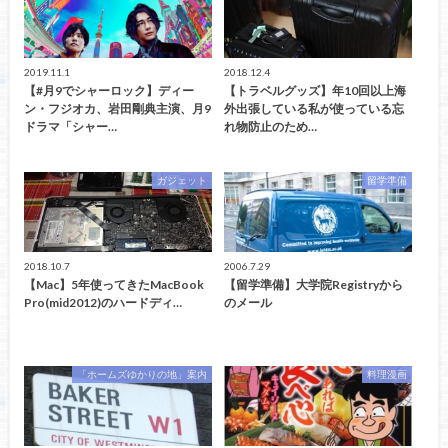
2019.11.1
2018.12.4
【#月9でシャーロック】ディー
【トラベルグッズ】年10回以上海
ン・フジオカ、岩田剛典主演、月9
外出張している私が使っている忘
ドラマ「シャー…
れ物防止のため…
ガジェット
留学準備
2018.10.7
2006.7.29
【Mac】5年使ってきたMacBook
【留学準備】大学院Registryから
Pro(mid2012)のハードディ…
のメール
「ホームズゆかりの地」案内
料理漫画