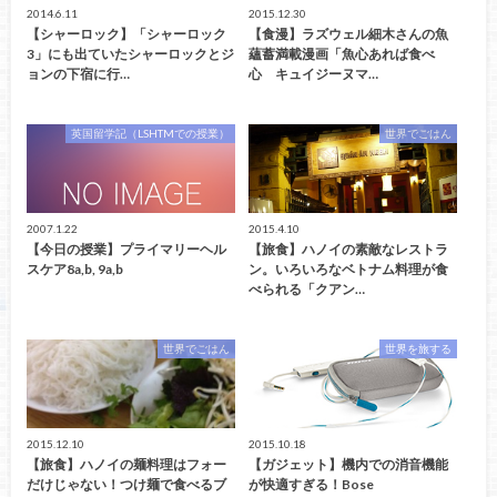
2014.6.11
2015.12.30
【シャーロック】「シャーロック
【食漫】ラズウェル細木さんの魚
3」にも出ていたシャーロックとジ
蘊蓄満載漫画「魚心あれば食べ
ョンの下宿に行…
心 キュイジーヌマ…
英国留学記（LSHTMでの授業）
世界でごはん
2007.1.22
2015.4.10
【今日の授業】プライマリーヘル
【旅食】ハノイの素敵なレストラ
スケア8a,b, 9a,b
ン。いろいろなベトナム料理が食
べられる「クアン…
世界でごはん
世界を旅する
2015.12.10
2015.10.18
【旅食】ハノイの麺料理はフォー
【ガジェット】機内での消音機能
だけじゃない！つけ麺で食べるブ
が快適すぎる！Bose