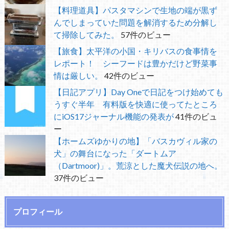
【料理道具】パスタマシンで生地の端が黒ず
んでしまっていた問題を解消するため分解し
て掃除してみた。
57件のビュー
【旅食】太平洋の小国・キリバスの食事情を
レポート！ シーフードは豊かだけど野菜事
情は厳しい。
42件のビュー
【日記アプリ】Day Oneで日記をつけ始めても
うすぐ半年 有料版を快適に使ってたところ
にiOS17ジャーナル機能の発表が
41件のビュ
ー
【ホームズゆかりの地】「バスカヴィル家の
犬」の舞台になった「ダートムア
（Dartmoor)」。荒涼とした魔犬伝説の地へ。
37件のビュー
プロフィール