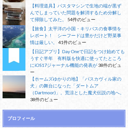
【料理道具】パスタマシンで生地の端が黒ず
んでしまっていた問題を解消するため分解し
て掃除してみた。
54件のビュー
【旅食】太平洋の小国・キリバスの食事情を
レポート！ シーフードは豊かだけど野菜事
情は厳しい。
41件のビュー
【日記アプリ】Day Oneで日記をつけ始めても
うすぐ半年 有料版を快適に使ってたところ
にiOS17ジャーナル機能の発表が
38件のビュ
ー
【ホームズゆかりの地】「バスカヴィル家の
犬」の舞台になった「ダートムア
（Dartmoor)」。荒涼とした魔犬伝説の地へ。
38件のビュー
プロフィール