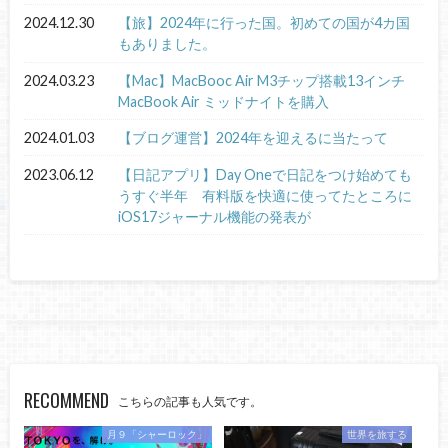
2024.12.30
【旅】2024年に行った国。初めての国が4カ国
もありました。
2024.03.23
【Mac】MacBooc Air M3チップ搭載13インチ
MacBook Air ミッドナイトを購入
2024.01.03
【ブログ運営】2024年を迎えるに当たって
2023.06.12
【日記アプリ】Day Oneで日記をつけ始めても
うすぐ半年 有料版を快適に使ってたところに
iOS17ジャーナル機能の発表が
RECOMMEND
こちらの記事も人気です。
月９「シャーロック」
世界を旅する