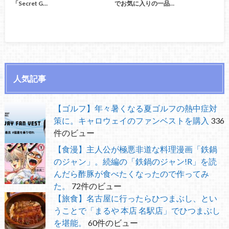
「Secret G…
でお気に入りの一品…
人気記事
【ゴルフ】年々暑くなる夏ゴルフの熱中症対
策に。キャロウェイのファンベストを購入
336
件のビュー
【食漫】主人公が極悪非道な料理漫画「鉄鍋
のジャン」。続編の「鉄鍋のジャン!R」を読
んだら酢豚が食べたくなったので作ってみ
た。
72件のビュー
【旅食】名古屋に行ったらひつまぶし、とい
うことで「まるや 本店 名駅店」でひつまぶし
を堪能。
60件のビュー