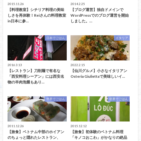
2015.11.26
2014.2.25
【料理教室】シチリア料理の美味
【ブログ運営】独自ドメインで
しさを再体験！Reiさんの料理教室
WordPressでのブログ運営を開始
in日本に参…
しました。…
日本でごはん
イタリア
2016.3.13
2022.2.15
【レストラン】刀削麺で有名な
【仙川グルメ】小さなイタリアン
「西安料理シーアン」には西安名
Osteria Giuliettaで美味しいイ…
物の羊肉泡饅もあり…
世界でごはん
世界でごはん
2011.12.26
2015.12.12
【旅食】ベトナム中部のホイアン
【旅食】初体験のベトナム料理
のちょっと隠れたレストラン、
「キノコおこわ」がかなりの絶品