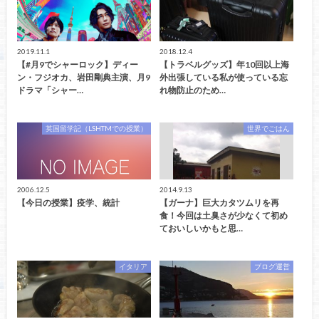
2019.11.1
2018.12.4
【#月9でシャーロック】ディー
【トラベルグッズ】年10回以上海
ン・フジオカ、岩田剛典主演、月9
外出張している私が使っている忘
ドラマ「シャー…
れ物防止のため…
英国留学記（LSHTMでの授業）
世界でごはん
2006.12.5
2014.9.13
【今日の授業】疫学、統計
【ガーナ】巨大カタツムリを再
食！今回は土臭さが少なくて初め
ておいしいかもと思…
イタリア
ブログ運営