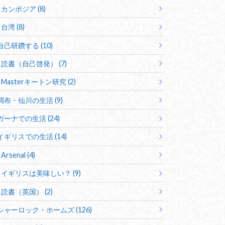
カンボジア (8)
台湾 (8)
自己研鑽する (10)
読書（自己啓発） (7)
Masterキートン研究 (2)
調布・仙川の生活 (9)
ガーナでの生活 (24)
イギリスでの生活 (14)
Arsenal (4)
イギリスは美味しい？ (9)
読書（英国） (2)
シャーロック・ホームズ (126)