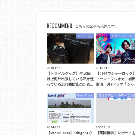
RECOMMEND
こちらの記事も人気です。
ガジェット
月９「シャーロ
2018.12.4
2019.11.1
【トラベルグッズ】年10回
【#月9でシャーロック
以上海外出張している私が使
ィーン・フジオカ、岩
っている忘れ物防止のため…
主演、月9ドラマ「シャ
WordPress
英国留学記（LSHTMでの
2014.8.22
2007.7.19
【WordPress】Stinger3で
【英国留学】レポート