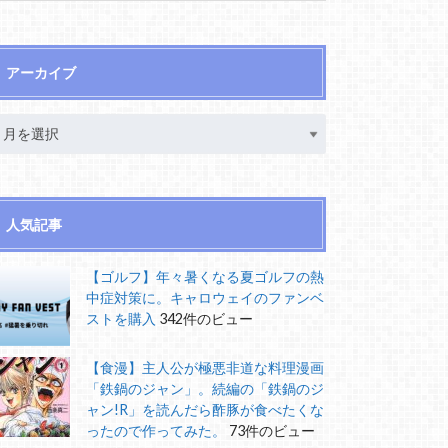
アーカイブ
人気記事
【ゴルフ】年々暑くなる夏ゴルフの熱
中症対策に。キャロウェイのファンベ
ストを購入
342件のビュー
【食漫】主人公が極悪非道な料理漫画
「鉄鍋のジャン」。続編の「鉄鍋のジ
ャン!R」を読んだら酢豚が食べたくな
ったので作ってみた。
73件のビュー