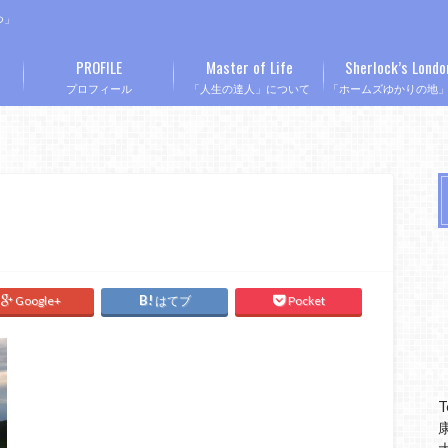
つ」
PROFILE
Master of Life
Sherlock’s Londo
プロフィール
「人生の達人」について
「ホームズゆかりの地
Google+
はてブ
Pocket
T