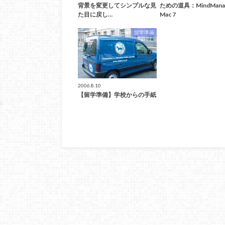
背景を変更してシンプルな見
ための道具：MindMana
た目に戻し…
Mac 7
留学準備
2006.8.10
【留学準備】学校からの手紙