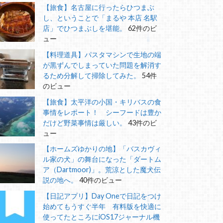
【旅食】名古屋に行ったらひつまぶ
し、ということで「まるや 本店 名駅
店」でひつまぶしを堪能。
62件のビ
ュー
【料理道具】パスタマシンで生地の端
が黒ずんでしまっていた問題を解消す
るため分解して掃除してみた。
54件
のビュー
【旅食】太平洋の小国・キリバスの食
事情をレポート！ シーフードは豊か
だけど野菜事情は厳しい。
43件のビ
ュー
【ホームズゆかりの地】「バスカヴィ
ル家の犬」の舞台になった「ダートム
ア（Dartmoor)」。荒涼とした魔犬伝
説の地へ。
40件のビュー
【日記アプリ】Day Oneで日記をつけ
始めてもうすぐ半年 有料版を快適に
使ってたところにiOS17ジャーナル機