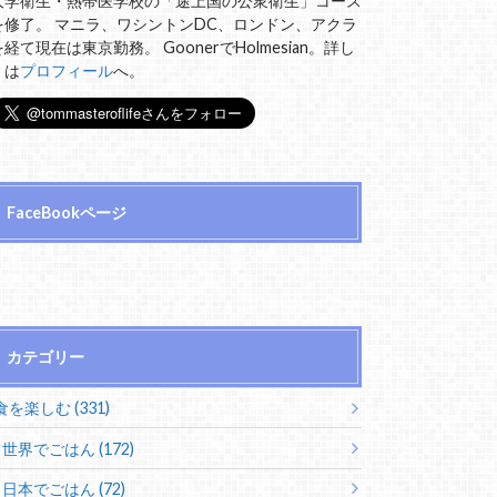
大学衛生・熱帯医学校の「途上国の公衆衛生」コース
を修了。 マニラ、ワシントンDC、ロンドン、アクラ
を経て現在は東京勤務。 GoonerでHolmesian。詳し
くは
プロフィール
へ。
FaceBookページ
カテゴリー
食を楽しむ (331)
世界でごはん (172)
日本でごはん (72)