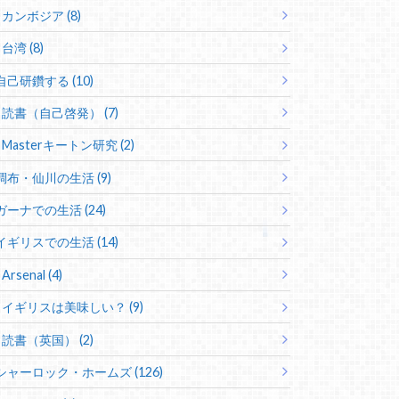
カンボジア (8)
台湾 (8)
自己研鑽する (10)
読書（自己啓発） (7)
Masterキートン研究 (2)
調布・仙川の生活 (9)
ガーナでの生活 (24)
イギリスでの生活 (14)
Arsenal (4)
イギリスは美味しい？ (9)
読書（英国） (2)
シャーロック・ホームズ (126)