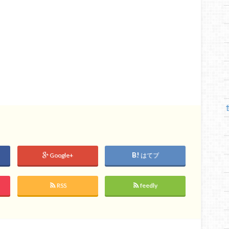
Google+
はてブ
RSS
feedly