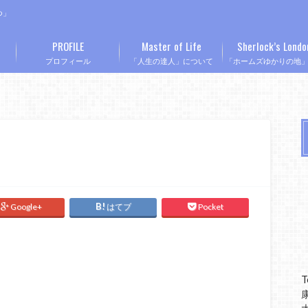
つ」
PROFILE
Master of Life
Sherlock’s Londo
プロフィール
「人生の達人」について
「ホームズゆかりの地
Google+
はてブ
Pocket
T