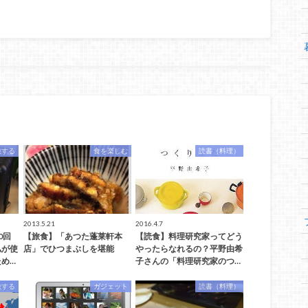
旅する
食を楽しむ
読書（料理）
2013.5.21
2016.4.7
0回
【旅食】「あつた蓬莱軒本
【読食】料理研究家ってどう
私が使
店」でひつまぶしを堪能
やったらなれるの？平野由希
め…
子さんの「料理研究家のつ…
旅する
ガジェット
読書（料理）