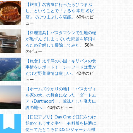
【旅食】名古屋に行ったらひつまぶ
し、ということで「まるや 本店 名駅
店」でひつまぶしを堪能。
60件のビ
ュー
【料理道具】パスタマシンで生地の端
が黒ずんでしまっていた問題を解消す
るため分解して掃除してみた。
58件
のビュー
【旅食】太平洋の小国・キリバスの食
事情をレポート！ シーフードは豊か
だけど野菜事情は厳しい。
42件のビ
ュー
【ホームズゆかりの地】「バスカヴィ
ル家の犬」の舞台になった「ダートム
ア（Dartmoor)」。荒涼とした魔犬伝
説の地へ。
40件のビュー
【日記アプリ】Day Oneで日記をつけ
始めてもうすぐ半年 有料版を快適に
使ってたところにiOS17ジャーナル機