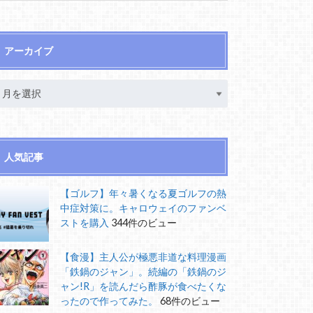
アーカイブ
人気記事
【ゴルフ】年々暑くなる夏ゴルフの熱
中症対策に。キャロウェイのファンベ
ストを購入
344件のビュー
【食漫】主人公が極悪非道な料理漫画
「鉄鍋のジャン」。続編の「鉄鍋のジ
ャン!R」を読んだら酢豚が食べたくな
ったので作ってみた。
68件のビュー