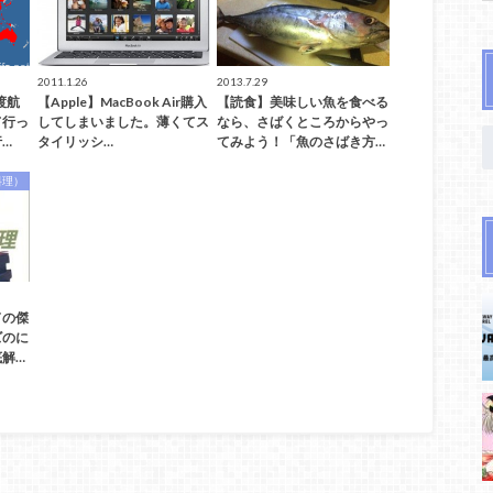
2011.1.26
2013.7.29
渡航
【Apple】MacBook Air購入
【読食】美味しい魚を食べる
て行っ
してしまいました。薄くてス
なら、さばくところからやっ
…
タイリッシ…
てみよう！「魚のさばき方…
料理）
ドの傑
ズのに
解…