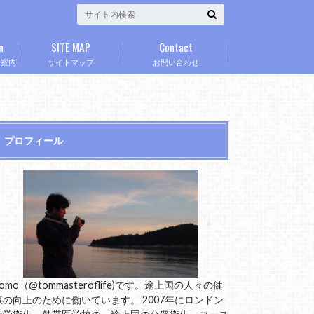
n
SITE MAP
Contact
」案内
サイトマップ
お問い合わせ
プロフィール
omo（@tommasteroflife)です。途上国の人々の健
康の向上のために働いています。 2007年にロンドン