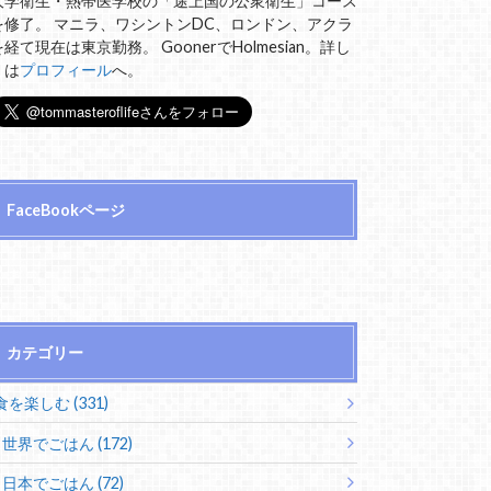
大学衛生・熱帯医学校の「途上国の公衆衛生」コース
を修了。 マニラ、ワシントンDC、ロンドン、アクラ
を経て現在は東京勤務。 GoonerでHolmesian。詳し
くは
プロフィール
へ。
FaceBookページ
カテゴリー
食を楽しむ (331)
世界でごはん (172)
日本でごはん (72)