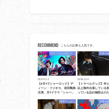
RECOMMEND
こちらの記事も人気です。
月９「シャーロック」
世界を
2019.11.1
2018.12.4
【#月9でシャーロック】デ
【トラベルグッズ】年1
ィーン・フジオカ、岩田剛典
以上海外出張している
主演、月9ドラマ「シャー…
っている忘れ物防止のた
世界でごはん
世界を