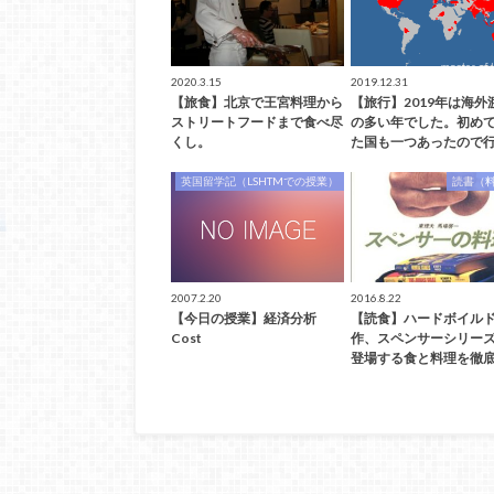
2020.3.15
2019.12.31
【旅食】北京で王宮料理から
【旅行】2019年は海外
ストリートフードまで食べ尽
の多い年でした。初め
くし。
た国も一つあったので行
英国留学記（LSHTMでの授業）
読書（
2007.2.20
2016.8.22
【今日の授業】経済分析
【読食】ハードボイル
Cost
作、スペンサーシリー
登場する食と料理を徹底