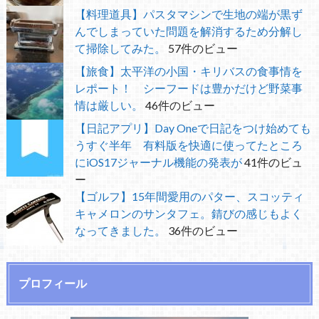
【料理道具】パスタマシンで生地の端が黒ず
んでしまっていた問題を解消するため分解し
て掃除してみた。
57件のビュー
【旅食】太平洋の小国・キリバスの食事情を
レポート！ シーフードは豊かだけど野菜事
情は厳しい。
46件のビュー
【日記アプリ】Day Oneで日記をつけ始めても
うすぐ半年 有料版を快適に使ってたところ
にiOS17ジャーナル機能の発表が
41件のビュ
ー
【ゴルフ】15年間愛用のパター、スコッティ
キャメロンのサンタフェ。錆びの感じもよく
なってきました。
36件のビュー
プロフィール