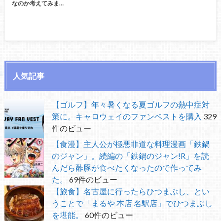
なのか考えてみま…
人気記事
【ゴルフ】年々暑くなる夏ゴルフの熱中症対
策に。キャロウェイのファンベストを購入
329
件のビュー
【食漫】主人公が極悪非道な料理漫画「鉄鍋
のジャン」。続編の「鉄鍋のジャン!R」を読
んだら酢豚が食べたくなったので作ってみ
た。
69件のビュー
【旅食】名古屋に行ったらひつまぶし、とい
うことで「まるや 本店 名駅店」でひつまぶし
を堪能。
60件のビュー