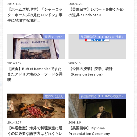
2015.1.10
2007.8.21
【ホームズ地理学】「シャーロッ
【英国留学】レポートを書くため
ク・ホームズの見たロンドン」事
の道具：EndNote X
件に登場する場所…
世界でごはん
英国留学記（LSHTMでの授業）
2014.1.12
2007.6.6
【旅食】Buffet Kameniceでまた
【今日の授業】疫学、統計
またアドリア海のシーフードを満
（Revision Session）
喫
世界でごはん
英国留学記（LSHTMでの授業）
2014.3.27
2008.3.9
【料理教室】海外で料理教室に通
【英国留学】Diploma
うのに必要な語学力はどれくらい
Presentation Ceremony