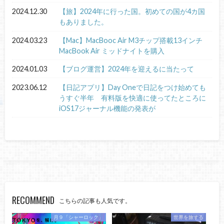
2024.12.30
【旅】2024年に行った国。初めての国が4カ国
もありました。
2024.03.23
【Mac】MacBooc Air M3チップ搭載13インチ
MacBook Air ミッドナイトを購入
2024.01.03
【ブログ運営】2024年を迎えるに当たって
2023.06.12
【日記アプリ】Day Oneで日記をつけ始めても
うすぐ半年 有料版を快適に使ってたところに
iOS17ジャーナル機能の発表が
RECOMMEND
こちらの記事も人気です。
月９「シャーロック」
世界を旅する