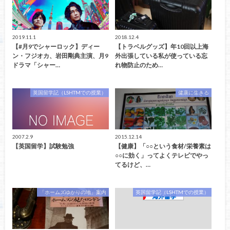
2019.11.1
2018.12.4
【#月9でシャーロック】ディー
【トラベルグッズ】年10回以上海
ン・フジオカ、岩田剛典主演、月9
外出張している私が使っている忘
ドラマ「シャー…
れ物防止のため…
英国留学記（LSHTMでの授業）
健康に生きる
2007.2.9
2015.12.14
【英国留学】試験勉強
【健康】「○○という食材/栄養素は
○○に効く」ってよくテレビでやっ
てるけど、…
「ホームズゆかりの地」案内
英国留学記（LSHTMでの授業）