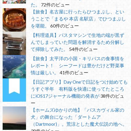
た。
72件のビュー
【旅食】名古屋に行ったらひつまぶし、とい
うことで「まるや 本店 名駅店」でひつまぶし
を堪能。
60件のビュー
【料理道具】パスタマシンで生地の端が黒ず
んでしまっていた問題を解消するため分解し
て掃除してみた。
54件のビュー
【旅食】太平洋の小国・キリバスの食事情を
レポート！ シーフードは豊かだけど野菜事
情は厳しい。
41件のビュー
【日記アプリ】Day Oneで日記をつけ始めても
うすぐ半年 有料版を快適に使ってたところ
にiOS17ジャーナル機能の発表が
38件のビュ
ー
【ホームズゆかりの地】「バスカヴィル家の
犬」の舞台になった「ダートムア
（Dartmoor)」。荒涼とした魔犬伝説の地へ。
38件のビュー