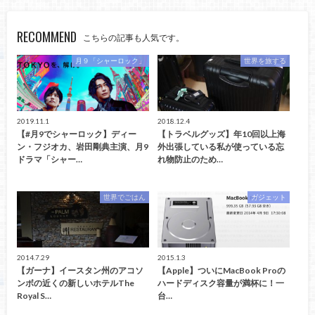
RECOMMEND
こちらの記事も人気です。
月９「シャーロック」
世界を旅する
2019.11.1
2018.12.4
【#月9でシャーロック】ディー
【トラベルグッズ】年10回以上海
ン・フジオカ、岩田剛典主演、月9
外出張している私が使っている忘
ドラマ「シャー…
れ物防止のため…
世界でごはん
ガジェット
2014.7.29
2015.1.3
【ガーナ】イースタン州のアコソ
【Apple】ついにMacBook Proの
ンボの近くの新しいホテルThe
ハードディスク容量が満杯に！一
Royal S…
台…