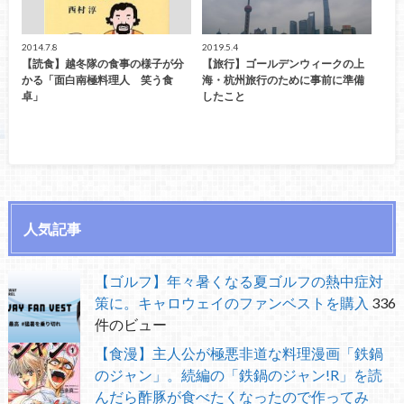
2014.7.8
2019.5.4
【読食】越冬隊の食事の様子が分
【旅行】ゴールデンウィークの上
かる「面白南極料理人 笑う食
海・杭州旅行のために事前に準備
卓」
したこと
人気記事
【ゴルフ】年々暑くなる夏ゴルフの熱中症対
策に。キャロウェイのファンベストを購入
336
件のビュー
【食漫】主人公が極悪非道な料理漫画「鉄鍋
のジャン」。続編の「鉄鍋のジャン!R」を読
んだら酢豚が食べたくなったので作ってみ