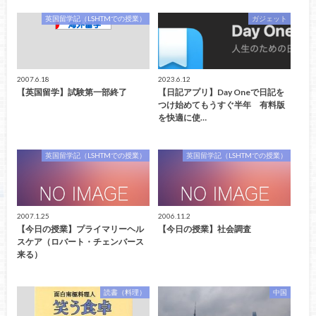
英国留学記（LSHTMでの授業）
ガジェット
2007.6.18
2023.6.12
【英国留学】試験第一部終了
【日記アプリ】Day Oneで日記を
つけ始めてもうすぐ半年 有料版
を快適に使…
英国留学記（LSHTMでの授業）
英国留学記（LSHTMでの授業）
2007.1.25
2006.11.2
【今日の授業】プライマリーヘル
【今日の授業】社会調査
スケア（ロバート・チェンバース
来る）
読書（料理）
中国