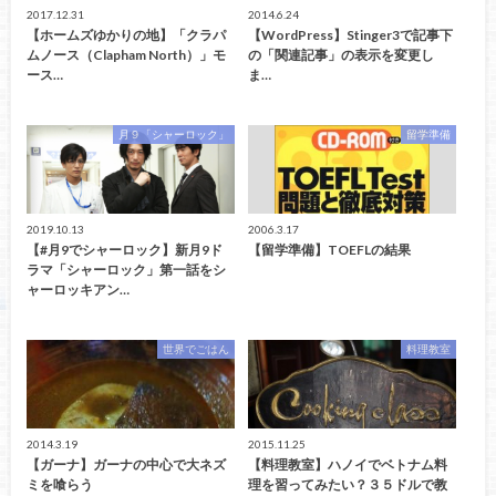
2017.12.31
2014.6.24
【ホームズゆかりの地】「クラパ
【WordPress】Stinger3で記事下
ムノース（Clapham North）」モ
の「関連記事」の表示を変更し
ース…
ま…
月９「シャーロック」
留学準備
2019.10.13
2006.3.17
【#月9でシャーロック】新月9ド
【留学準備】TOEFLの結果
ラマ「シャーロック」第一話をシ
ャーロッキアン…
世界でごはん
料理教室
2014.3.19
2015.11.25
【ガーナ】ガーナの中心で大ネズ
【料理教室】ハノイでベトナム料
ミを喰らう
理を習ってみたい？３５ドルで教