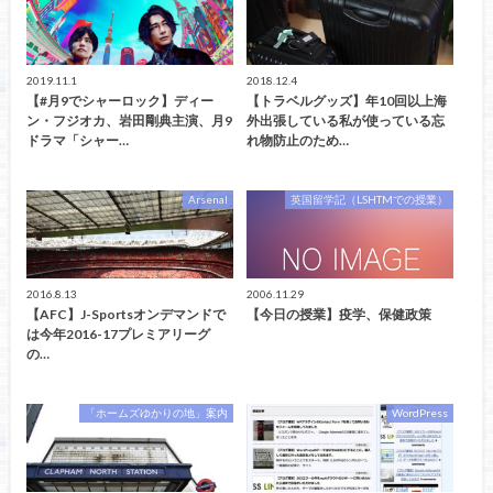
2019.11.1
2018.12.4
【#月9でシャーロック】ディー
【トラベルグッズ】年10回以上海
ン・フジオカ、岩田剛典主演、月9
外出張している私が使っている忘
ドラマ「シャー…
れ物防止のため…
Arsenal
英国留学記（LSHTMでの授業）
2016.8.13
2006.11.29
【AFC】J-Sportsオンデマンドで
【今日の授業】疫学、保健政策
は今年2016-17プレミアリーグ
の…
「ホームズゆかりの地」案内
WordPress