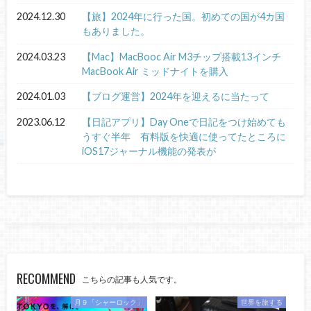
2024.12.30
【旅】2024年に行った国。初めての国が4カ国
もありました。
2024.03.23
【Mac】MacBooc Air M3チップ搭載13インチ
MacBook Air ミッドナイトを購入
2024.01.03
【ブログ運営】2024年を迎えるに当たって
2023.06.12
【日記アプリ】Day Oneで日記をつけ始めても
うすぐ半年 有料版を快適に使ってたところに
iOS17ジャーナル機能の発表が
RECOMMEND
こちらの記事も人気です。
月９「シャーロック」
世界を旅する