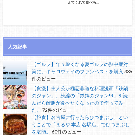
えてくれて食べら…
人気記事
【ゴルフ】年々暑くなる夏ゴルフの熱中症対
策に。キャロウェイのファンベストを購入
336
件のビュー
【食漫】主人公が極悪非道な料理漫画「鉄鍋
のジャン」。続編の「鉄鍋のジャン!R」を読
んだら酢豚が食べたくなったので作ってみ
た。
72件のビュー
【旅食】名古屋に行ったらひつまぶし、とい
うことで「まるや 本店 名駅店」でひつまぶし
を堪能。
60件のビュー