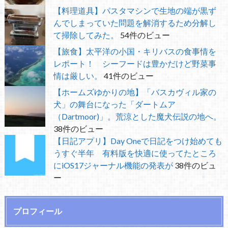
【料理道具】パスタマシンで生地の端が黒ず
んでしまっていた問題を解消するため分解し
て掃除してみた。
54件のビュー
【旅食】太平洋の小国・キリバスの食事情を
レポート！ シーフードは豊かだけど野菜事
情は厳しい。
41件のビュー
【ホームズゆかりの地】「バスカヴィル家の
犬」の舞台になった「ダートムア
（Dartmoor)」。荒涼とした魔犬伝説の地へ。
38件のビュー
【日記アプリ】Day Oneで日記をつけ始めても
うすぐ半年 有料版を快適に使ってたところ
にiOS17ジャーナル機能の発表が
38件のビュ
ー
プロフィール