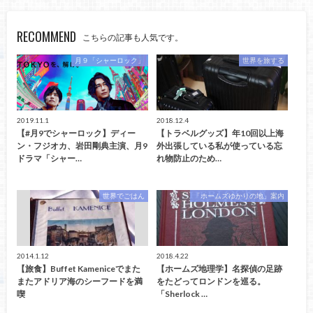
RECOMMEND
こちらの記事も人気です。
月９「シャーロック」
世界を旅する
2019.11.1
2018.12.4
【#月9でシャーロック】ディー
【トラベルグッズ】年10回以上海
ン・フジオカ、岩田剛典主演、月9
外出張している私が使っている忘
ドラマ「シャー…
れ物防止のため…
世界でごはん
「ホームズゆかりの地」案内
2014.1.12
2018.4.22
【旅食】Buffet Kameniceでまた
【ホームズ地理学】名探偵の足跡
またアドリア海のシーフードを満
をたどってロンドンを巡る。
喫
「Sherlock …