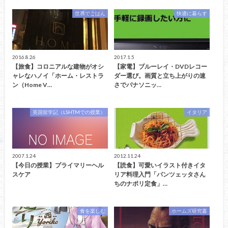
世界でごはん
快適に暮らす
2016.8.26
2017.1.5
【旅食】コロニアルな建物がオシ
【家電】ブルーレイ・DVDレコー
ャレなハノイ「ホーム・レストラ
ダー選び。画質と立ち上がりの速
ン（Home V…
さでパナソニッ…
英国留学記（LSHTMでの授業）
イタリア
2007.1.24
2012.11.24
【今日の授業】プライマリーヘル
【読食】可愛いイラスト付きイタ
スケア
リア料理入門「パンツェッタさん
ちのナポリ定食」…
食を楽しむ
ホームズ研究書