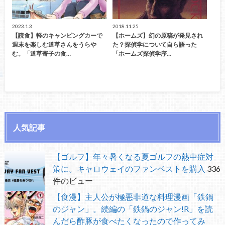
2023.1.3
2018.11.25
【読食】軽のキャンピングカーで
【ホームズ】幻の原稿が発見され
週末を楽しむ道草さんをうらや
た？探偵学について自ら語った
む。「道草寄子の食…
「ホームズ探偵学序…
人気記事
【ゴルフ】年々暑くなる夏ゴルフの熱中症対
策に。キャロウェイのファンベストを購入
336
件のビュー
【食漫】主人公が極悪非道な料理漫画「鉄鍋
のジャン」。続編の「鉄鍋のジャン!R」を読
んだら酢豚が食べたくなったので作ってみ