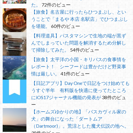
た。
72件のビュー
【旅食】名古屋に行ったらひつまぶし、とい
うことで「まるや 本店 名駅店」でひつまぶし
を堪能。
60件のビュー
【料理道具】パスタマシンで生地の端が黒ず
んでしまっていた問題を解消するため分解し
て掃除してみた。
54件のビュー
【旅食】太平洋の小国・キリバスの食事情を
レポート！ シーフードは豊かだけど野菜事
情は厳しい。
41件のビュー
【日記アプリ】Day Oneで日記をつけ始めても
うすぐ半年 有料版を快適に使ってたところ
にiOS17ジャーナル機能の発表が
38件のビュ
ー
【ホームズゆかりの地】「バスカヴィル家の
犬」の舞台になった「ダートムア
（Dartmoor)」。荒涼とした魔犬伝説の地へ。
38件のビュー