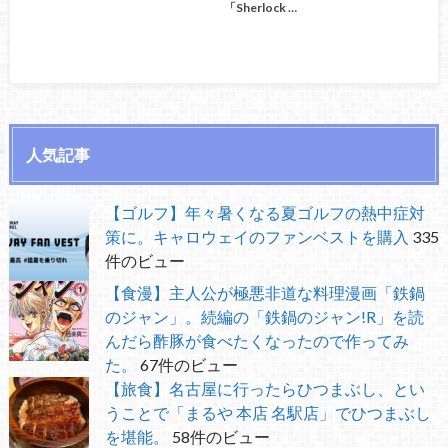
「Sherlock …
人気記事
【ゴルフ】年々暑くなる夏ゴルフの熱中症対
策に。キャロウェイのファンベストを購入
335
件のビュー
【食漫】主人公が極悪非道な料理漫画「鉄鍋
のジャン」。続編の「鉄鍋のジャン!R」を読
んだら酢豚が食べたくなったので作ってみ
た。
67件のビュー
【旅食】名古屋に行ったらひつまぶし、とい
うことで「まるや 本店 名駅店」でひつまぶし
を堪能。
58件のビュー