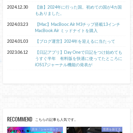
2024.12.30
【旅】2024年に行った国。初めての国が4カ国
もありました。
2024.03.23
【Mac】MacBooc Air M3チップ搭載13インチ
MacBook Air ミッドナイトを購入
2024.01.03
【ブログ運営】2024年を迎えるに当たって
2023.06.12
【日記アプリ】Day Oneで日記をつけ始めても
うすぐ半年 有料版を快適に使ってたところに
iOS17ジャーナル機能の発表が
RECOMMEND
こちらの記事も人気です。
月９「シャーロック」
世界を旅する