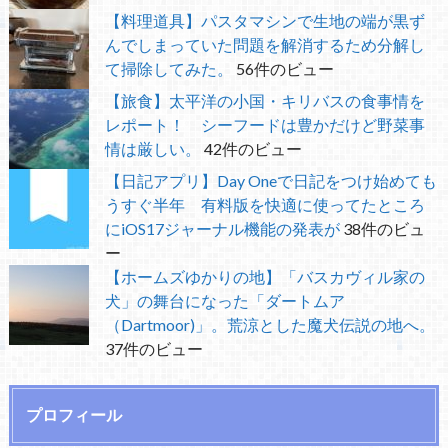
【料理道具】パスタマシンで生地の端が黒ず
んでしまっていた問題を解消するため分解し
て掃除してみた。
56件のビュー
【旅食】太平洋の小国・キリバスの食事情を
レポート！ シーフードは豊かだけど野菜事
情は厳しい。
42件のビュー
【日記アプリ】Day Oneで日記をつけ始めても
うすぐ半年 有料版を快適に使ってたところ
にiOS17ジャーナル機能の発表が
38件のビュ
ー
【ホームズゆかりの地】「バスカヴィル家の
犬」の舞台になった「ダートムア
（Dartmoor)」。荒涼とした魔犬伝説の地へ。
37件のビュー
プロフィール