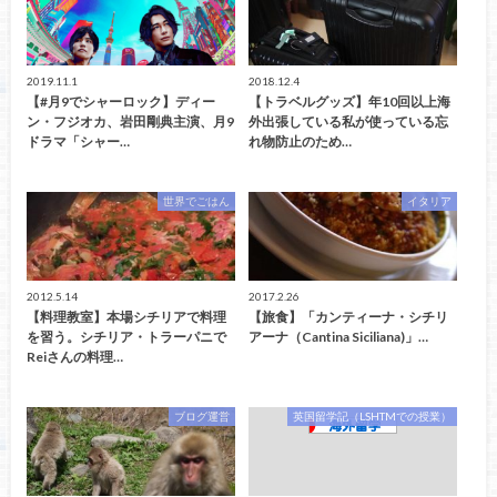
2019.11.1
2018.12.4
【#月9でシャーロック】ディー
【トラベルグッズ】年10回以上海
ン・フジオカ、岩田剛典主演、月9
外出張している私が使っている忘
ドラマ「シャー…
れ物防止のため…
世界でごはん
イタリア
2012.5.14
2017.2.26
【料理教室】本場シチリアで料理
【旅食】「カンティーナ・シチリ
を習う。シチリア・トラーパニで
アーナ（Cantina Siciliana)」…
Reiさんの料理…
ブログ運営
英国留学記（LSHTMでの授業）