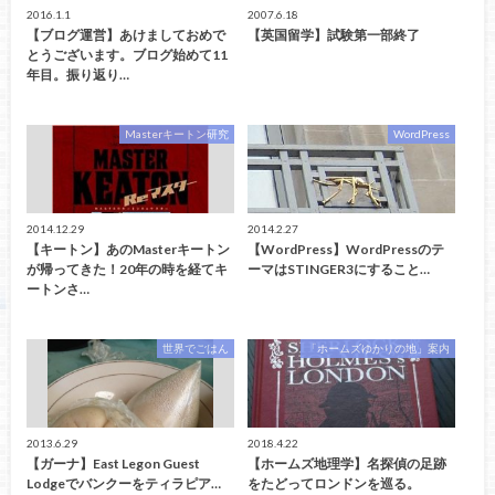
2016.1.1
2007.6.18
【ブログ運営】あけましておめで
【英国留学】試験第一部終了
とうございます。ブログ始めて11
年目。振り返り…
Masterキートン研究
WordPress
2014.12.29
2014.2.27
【キートン】あのMasterキートン
【WordPress】WordPressのテ
が帰ってきた！20年の時を経てキ
ーマはSTINGER3にすること…
ートンさ…
世界でごはん
「ホームズゆかりの地」案内
2013.6.29
2018.4.22
【ガーナ】East Legon Guest
【ホームズ地理学】名探偵の足跡
Lodgeでバンクーをティラピア…
をたどってロンドンを巡る。