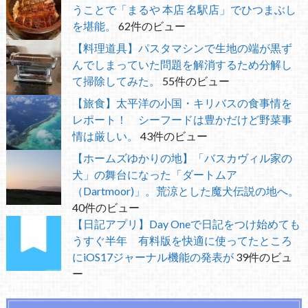
うことで「まるや 本店 名駅店」でひつまぶし
を堪能。
62件のビュー
【料理道具】パスタマシンで生地の端が黒ず
んでしまっていた問題を解消するため分解し
て掃除してみた。
55件のビュー
【旅食】太平洋の小国・キリバスの食事情を
レポート！ シーフードは豊かだけど野菜事
情は厳しい。
43件のビュー
【ホームズゆかりの地】「バスカヴィル家の
犬」の舞台になった「ダートムア
（Dartmoor)」。荒涼とした魔犬伝説の地へ。
40件のビュー
【日記アプリ】Day Oneで日記をつけ始めても
うすぐ半年 有料版を快適に使ってたところ
にiOS17ジャーナル機能の発表が
39件のビュ
ー