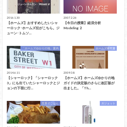
2016.1.30
2007.2.26
【ホームズ】おすすめしたいシャ
【今日の授業】経済分析
ーロック･ホームズ伝がこちら。ジ
Modeling ２
ューン･トムソ…
「ホームズゆかりの地」案内
ホームズ研究書
2014.6.11
2009.3.8
【シャーロック】「シャーロック
【ホームズ】ホームズゆかりの地
3」にも出ていたシャーロックとジ
ガイドの決定版のさらに改訂版が
ョンの下宿に行…
出ました。「Th…
世界でごはん
ガジェット