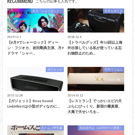
RECOMMEND
こちらの記事も人気です。
月９「シャーロック」
世界を旅する
2019.11.1
2018.12.4
【#月9でシャーロック】ディー
【トラベルグッズ】年10回以上海
ン・フジオカ、岩田剛典主演、月9
外出張している私が使っている忘
ドラマ「シャー…
れ物防止のため…
ガジェット
日本でごはん
2015.12.28
2014.10.12
【ガジェット】Bose Sound
【レストラン】でっかいエビの天
LinkMini IIは小型ボディなのに…
ぷらにびっくり。新宿の蕎麦屋、
大庵で天せいろを…
ホームズ研究書
英国留学記（LSHTMでの授業）