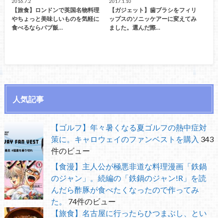
2016.7.2
2017.1.10
【旅食】ロンドンで英国名物料理
【ガジェット】歯ブラシをフィリ
やちょっと美味しいものを気軽に
ップスのソニッケアーに変えてみ
食べるならパブ飯…
ました。選んだ際…
人気記事
【ゴルフ】年々暑くなる夏ゴルフの熱中症対
策に。キャロウェイのファンベストを購入
343
件のビュー
【食漫】主人公が極悪非道な料理漫画「鉄鍋
のジャン」。続編の「鉄鍋のジャン!R」を読
んだら酢豚が食べたくなったので作ってみ
た。
74件のビュー
【旅食】名古屋に行ったらひつまぶし、とい