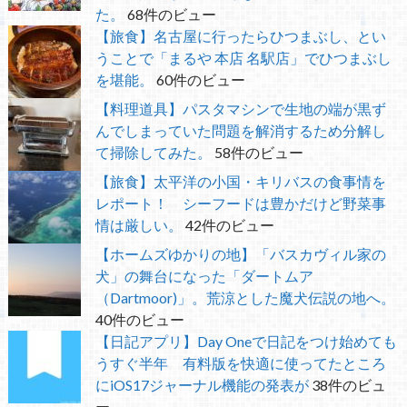
た。
68件のビュー
【旅食】名古屋に行ったらひつまぶし、とい
うことで「まるや 本店 名駅店」でひつまぶし
を堪能。
60件のビュー
【料理道具】パスタマシンで生地の端が黒ず
んでしまっていた問題を解消するため分解し
て掃除してみた。
58件のビュー
【旅食】太平洋の小国・キリバスの食事情を
レポート！ シーフードは豊かだけど野菜事
情は厳しい。
42件のビュー
【ホームズゆかりの地】「バスカヴィル家の
犬」の舞台になった「ダートムア
（Dartmoor)」。荒涼とした魔犬伝説の地へ。
40件のビュー
【日記アプリ】Day Oneで日記をつけ始めても
うすぐ半年 有料版を快適に使ってたところ
にiOS17ジャーナル機能の発表が
38件のビュ
ー