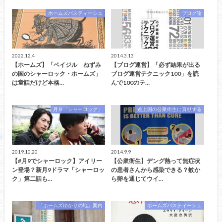
ホームズパスティーシュ
ブログ論
2022.12.4
2014.3.13
【ホームズ】「ベイジル ねずみ
【ブログ運営】「必ず結果が出る
の国のシャーロック・ホームズ」
ブログ運営テクニック100」を読
は童話だけど本格…
んで100のテ…
月９「シャーロック」
途上国の公衆衛生に貢献する
2019.10.20
2014.9.9
【#月9でシャーロック】アイリー
【公衆衛生】デング熱って無症状
ン登場？新月9ドラマ「シャーロッ
の患者さんから感染できる？蚊か
ク」第二話も…
ら卵を通じてウイ…
「ホームズゆかりの地」案内
ホームズパスティーシュ