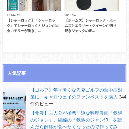
2014.6.12
2018.8.6
【シャーロック】「シャーロッ
【ホームズ】シャーロック・ホー
ク」でシャーロックとジョンが出
ムズとエラリー・クイーンが切り
会いモリーが働き、…
裂きジャックの正…
人気記事
【ゴルフ】年々暑くなる夏ゴルフの熱中症対
策に。キャロウェイのファンベストを購入
344
件のビュー
【食漫】主人公が極悪非道な料理漫画「鉄鍋
のジャン」。続編の「鉄鍋のジャン!R」を読
んだら酢豚が食べたくなったので作ってみ