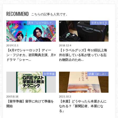
RECOMMEND
こちらの記事も人気です。
月９「シャーロック」
世界を旅する
2019.11.1
2018.12.4
【#月9でシャーロック】ディー
【トラベルグッズ】年10回以上海
ン・フジオカ、岩田剛典主演、月9
外出張している私が使っている忘
ドラマ「シャー…
れ物防止のため…
留学準備
読書（楽しみ）
2005.8.18
2021.10.2
【留学準備】留学に向けて準備を
【本屋】どうやったら本屋さんに
開始
なれる？「新聞記者、本屋にな
る」