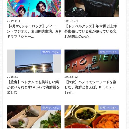
2019.11.1
2018.12.4
【#月9でシャーロック】ディー
【トラベルグッズ】年10回以上海
ン・フジオカ、岩田剛典主演、月9
外出張している私が使っている忘
ドラマ「シャー…
れ物防止のため…
世界でごはん
世界でごはん
2015.5.8
2015.5.12
【旅食】ベトナムでも美味しい鍋
【旅食】ハノイでシーフードを楽
が食べられます! Ao-taで海鮮鍋を
しむ。海鮮と言えば、Pho Bien
楽しむ
Seaf…
世界でごはん
世界でごはん