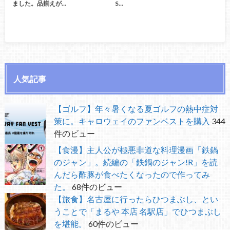
ました。品揃えが…
S…
人気記事
【ゴルフ】年々暑くなる夏ゴルフの熱中症対
策に。キャロウェイのファンベストを購入
344
件のビュー
【食漫】主人公が極悪非道な料理漫画「鉄鍋
のジャン」。続編の「鉄鍋のジャン!R」を読
んだら酢豚が食べたくなったので作ってみ
た。
68件のビュー
【旅食】名古屋に行ったらひつまぶし、とい
うことで「まるや 本店 名駅店」でひつまぶし
を堪能。
60件のビュー