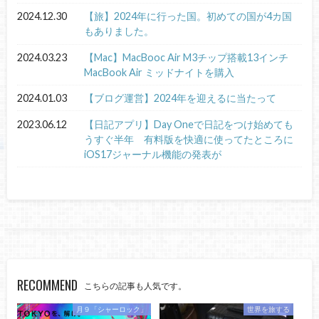
2024.12.30
【旅】2024年に行った国。初めての国が4カ国
もありました。
2024.03.23
【Mac】MacBooc Air M3チップ搭載13インチ
MacBook Air ミッドナイトを購入
2024.01.03
【ブログ運営】2024年を迎えるに当たって
2023.06.12
【日記アプリ】Day Oneで日記をつけ始めても
うすぐ半年 有料版を快適に使ってたところに
iOS17ジャーナル機能の発表が
RECOMMEND
こちらの記事も人気です。
月９「シャーロック」
世界を旅する