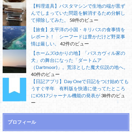
【料理道具】パスタマシンで生地の端が黒ず
んでしまっていた問題を解消するため分解し
て掃除してみた。
58件のビュー
【旅食】太平洋の小国・キリバスの食事情を
レポート！ シーフードは豊かだけど野菜事
情は厳しい。
42件のビュー
【ホームズゆかりの地】「バスカヴィル家の
犬」の舞台になった「ダートムア
（Dartmoor)」。荒涼とした魔犬伝説の地へ。
40件のビュー
【日記アプリ】Day Oneで日記をつけ始めても
うすぐ半年 有料版を快適に使ってたところ
にiOS17ジャーナル機能の発表が
38件のビュ
ー
プロフィール