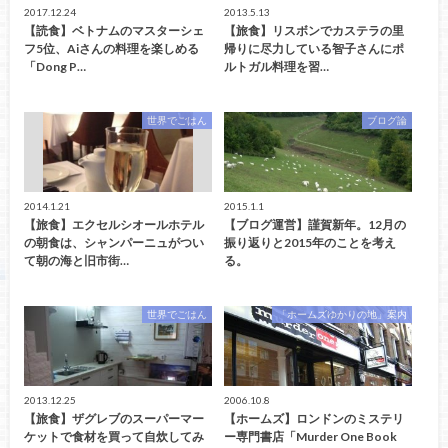
2017.12.24
2013.5.13
【読食】ベトナムのマスターシェ
【旅食】リスボンでカステラの里
フ5位、Aiさんの料理を楽しめる
帰りに尽力している智子さんにポ
「Dong P…
ルトガル料理を習…
世界でごはん
ブログ論
2014.1.21
2015.1.1
【旅食】エクセルシオールホテル
【ブログ運営】謹賀新年。12月の
の朝食は、シャンパーニュがつい
振り返りと2015年のことを考え
て朝の海と旧市街…
る。
世界でごはん
「ホームズゆかりの地」案内
2013.12.25
2006.10.8
【旅食】ザグレブのスーパーマー
【ホームズ】ロンドンのミステリ
ケットで食材を買って自炊してみ
ー専門書店「Murder One Book