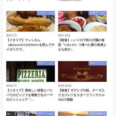
日本でごはん
世界でごはん
2021.7.3
2017.10.4
【イタリア】マッシさん
【旅食】ハノイの下町の片隅の食
（@massi3112)のNoteを読んでサ
堂「Cafe 29」で食べた豚の角煮と
イゼリヤで…
もち米が…
世界でごはん
世界でごはん
2016.7.5
2013.12.26
【イタリア】美味しい前菜とパリ
【旅食】ザグレブの味、チーズ入
パリのピッツァを堪能でるローマ
りカツレツをスターリフィヤケル
のピッツェリア「…
900で堪能
日本でごはん
世界を旅する