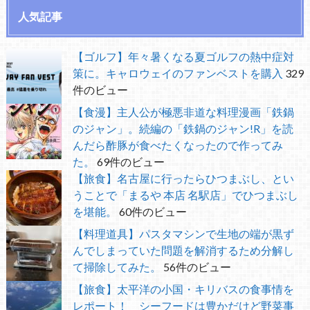
人気記事
【ゴルフ】年々暑くなる夏ゴルフの熱中症対
策に。キャロウェイのファンベストを購入
329
件のビュー
【食漫】主人公が極悪非道な料理漫画「鉄鍋
のジャン」。続編の「鉄鍋のジャン!R」を読
んだら酢豚が食べたくなったので作ってみ
た。
69件のビュー
【旅食】名古屋に行ったらひつまぶし、とい
うことで「まるや 本店 名駅店」でひつまぶし
を堪能。
60件のビュー
【料理道具】パスタマシンで生地の端が黒ず
んでしまっていた問題を解消するため分解し
て掃除してみた。
56件のビュー
【旅食】太平洋の小国・キリバスの食事情を
レポート！ シーフードは豊かだけど野菜事