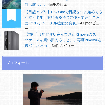
情は厳しい。
46件のビュー
【日記アプリ】Day Oneで日記をつけ始めても
うすぐ半年 有料版を快適に使ってたところ
にiOS17ジャーナル機能の発表が
41件のビュ
ー
【旅行】8年間使い込んできたRimowaのスー
ツケースを買い換えることに。再度Rimowaを
選択した理由。
36件のビュー
プロフィール