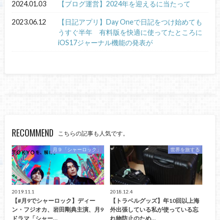
2024.01.03
【ブログ運営】2024年を迎えるに当たって
2023.06.12
【日記アプリ】Day Oneで日記をつけ始めても
うすぐ半年 有料版を快適に使ってたところに
iOS17ジャーナル機能の発表が
RECOMMEND
こちらの記事も人気です。
月９「シャーロック」
世界を旅する
2019.11.1
2018.12.4
【#月9でシャーロック】ディー
【トラベルグッズ】年10回以上海
ン・フジオカ、岩田剛典主演、月9
外出張している私が使っている忘
ドラマ「シャー…
れ物防止のため…