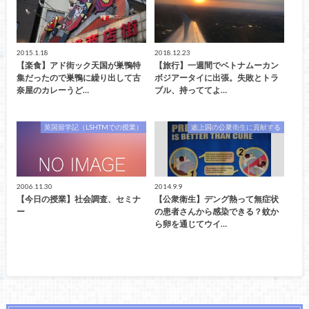
2015.1.18
2018.12.23
【楽食】アド街ック天国が巣鴨特
【旅行】一週間でベトナムーカン
集だったので巣鴨に繰り出して古
ボジアータイに出張。失敗とトラ
奈屋のカレーうど…
ブル、持っててよ…
英国留学記（LSHTMでの授業）
途上国の公衆衛生に貢献する
2006.11.30
2014.9.9
【今日の授業】社会調査、セミナ
【公衆衛生】デング熱って無症状
ー
の患者さんから感染できる？蚊か
ら卵を通じてウイ…