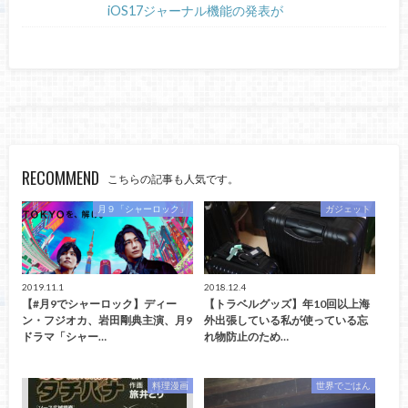
iOS17ジャーナル機能の発表が
RECOMMEND
こちらの記事も人気です。
月９「シャーロック」
ガジェット
2019.11.1
2018.12.4
【#月9でシャーロック】ディー
【トラベルグッズ】年10回以上海
ン・フジオカ、岩田剛典主演、月9
外出張している私が使っている忘
ドラマ「シャー…
れ物防止のため…
料理漫画
世界でごはん