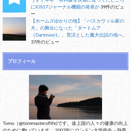
にiOS17ジャーナル機能の発表が
39件のビュ
ー
【ホームズゆかりの地】「バスカヴィル家の
犬」の舞台になった「ダートムア
（Dartmoor)」。荒涼とした魔犬伝説の地へ。
37件のビュー
プロフィール
Tomo（@tommasteroflife)です。途上国の人々の健康の向上
のために働いています。 2007年にロンドン大学衛生・熱帯