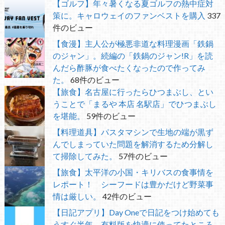
【ゴルフ】年々暑くなる夏ゴルフの熱中症対
策に。キャロウェイのファンベストを購入
337
件のビュー
【食漫】主人公が極悪非道な料理漫画「鉄鍋
のジャン」。続編の「鉄鍋のジャン!R」を読
んだら酢豚が食べたくなったので作ってみ
た。
68件のビュー
【旅食】名古屋に行ったらひつまぶし、とい
うことで「まるや 本店 名駅店」でひつまぶし
を堪能。
59件のビュー
【料理道具】パスタマシンで生地の端が黒ず
んでしまっていた問題を解消するため分解し
て掃除してみた。
57件のビュー
【旅食】太平洋の小国・キリバスの食事情を
レポート！ シーフードは豊かだけど野菜事
情は厳しい。
42件のビュー
【日記アプリ】Day Oneで日記をつけ始めても
うすぐ半年 有料版を快適に使ってたところ