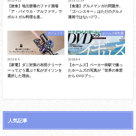
2013.4.12
2015.11.19
【旅食】地元密着のファド酒場
【食漫】グルメマンガの問題作、
「ア・バイウカ・アルファマ」で
「ゴハンスキー」はただのグルメ
ポルトガル料理を楽…
漫画ではないジワ…
ガジェット
ホームズ研究書
2015.8.4
2018.8.4
【家電】ダニ対策の布団クリーナ
【ホームズ】ベーカー街駅で撮っ
ーってどう選ぶ？私がダイソンを
たホームズの写真が「世界の車窓
選択した理由。
から DVDブッ…
人気記事