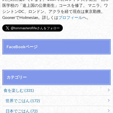
医学校の「途上国の公衆衛生」コースを修了。 マニラ、ワ
シントンDC、ロンドン、アクラを経て現在は東京勤務。
GoonerでHolmesian。詳しくは
プロフィール
へ。
FaceBookページ
カテゴリー
食を楽しむ (331)
世界でごはん (172)
日本でごはん (72)