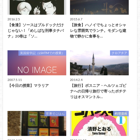
2016.2.5
2015.6.7
【食漫】ソースはブルドックだけ
【旅食】ハノイでちょっとオシャ
じゃない！「めしばな刑事タチバ
レな雰囲気でランチ。モダンな建
ナ」20巻は「ソ…
物で静かに食事を…
英国留学記（LSHTMでの授業）
クロアチア
2007.5.11
2014.2.4
【今日の授業】マラリア
【旅行】ボスニア・ヘルツェゴビ
ナへの日帰り旅行で寄ったポチテ
リはオスマントル…
世界でごはん
料理漫画