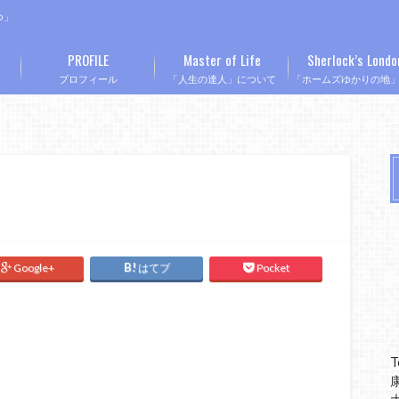
つ」
PROFILE
Master of Life
Sherlock’s Londo
プロフィール
「人生の達人」について
「ホームズゆかりの地
Google+
はてブ
Pocket
T