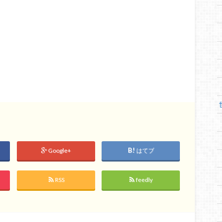
Google+
はてブ
RSS
feedly