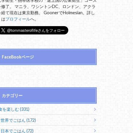
大学衛生・熱帯医学校の「途上国の公衆衛生」コース
を修了。 マニラ、ワシントンDC、ロンドン、アクラ
を経て現在は東京勤務。 GoonerでHolmesian。詳し
くは
プロフィール
へ。
FaceBookページ
カテゴリー
食を楽しむ (331)
世界でごはん (172)
日本でごはん (72)