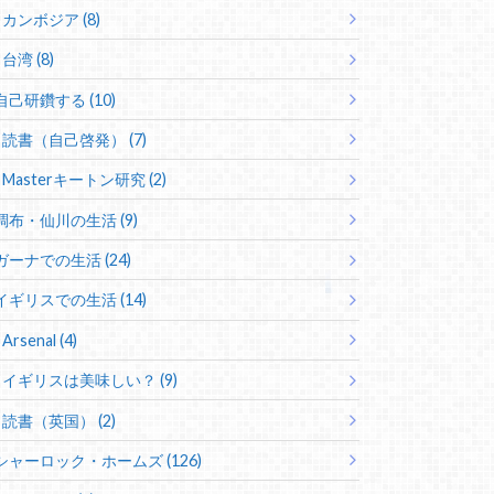
カンボジア (8)
台湾 (8)
自己研鑽する (10)
読書（自己啓発） (7)
Masterキートン研究 (2)
調布・仙川の生活 (9)
ガーナでの生活 (24)
イギリスでの生活 (14)
Arsenal (4)
イギリスは美味しい？ (9)
読書（英国） (2)
シャーロック・ホームズ (126)