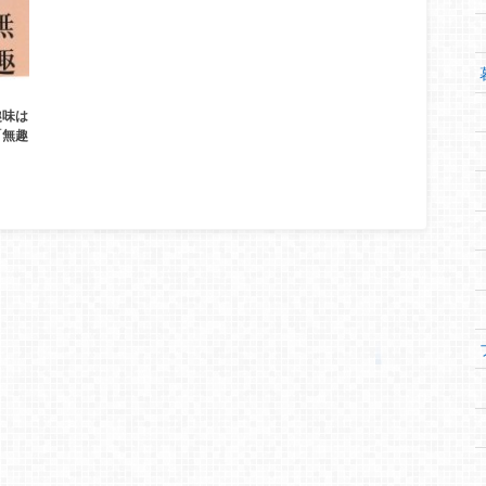
趣味は
「無趣