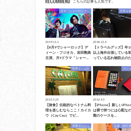
RECOMMEND
こちらの記事も人気です。
月９「シャーロック」
世界を
2019.11.1
2018.12.4
【#月9でシャーロック】デ
【トラベルグッズ】年1
ィーン・フジオカ、岩田剛典
以上海外出張している
主演、月9ドラマ「シャー…
っている忘れ物防止のた
世界でごはん
ガジ
2015.5.25
2016.4.5
【旅食】伝統的なベトナム料
【iPhone】新しいiPhon
理を楽しむならここ！カイカ
は裸で持つには心配な
ウ（Cay Cau）でビ…
製のケースを…
世界でごはん
読書（自己