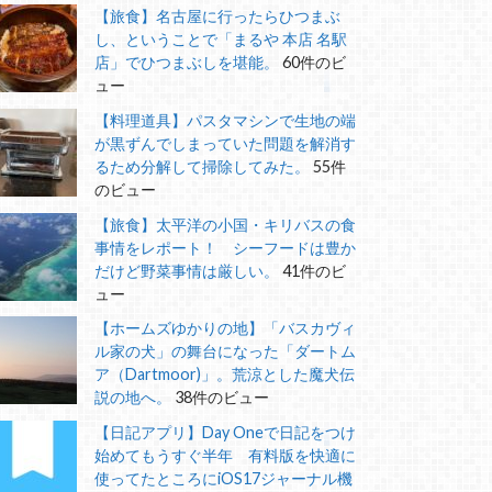
【旅食】名古屋に行ったらひつまぶ
し、ということで「まるや 本店 名駅
店」でひつまぶしを堪能。
60件のビ
ュー
【料理道具】パスタマシンで生地の端
が黒ずんでしまっていた問題を解消す
るため分解して掃除してみた。
55件
のビュー
【旅食】太平洋の小国・キリバスの食
事情をレポート！ シーフードは豊か
だけど野菜事情は厳しい。
41件のビ
ュー
【ホームズゆかりの地】「バスカヴィ
ル家の犬」の舞台になった「ダートム
ア（Dartmoor)」。荒涼とした魔犬伝
説の地へ。
38件のビュー
【日記アプリ】Day Oneで日記をつけ
始めてもうすぐ半年 有料版を快適に
使ってたところにiOS17ジャーナル機