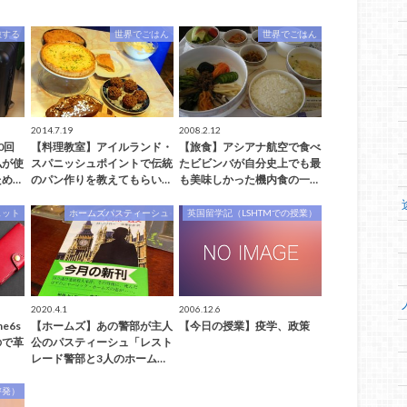
旅する
世界でごはん
世界でごはん
2014.7.19
2008.2.12
0回
【料理教室】アイルランド・
【旅食】アシアナ航空で食べ
私が使
スパニッシュポイントで伝統
たビビンバが自分史上でも最
め…
のパン作りを教えてもらい…
も美味しかった機内食の一…
ェット
ホームズパスティーシュ
英国留学記（LSHTMでの授業）
2020.4.1
2006.12.6
e6s
【ホームズ】あの警部が主人
【今日の授業】疫学、政策
ので革
公のパスティーシュ「レスト
レード警部と3人のホーム…
啓発）