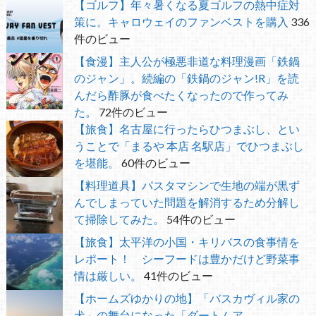
【ゴルフ】年々暑くなる夏ゴルフの熱中症対
策に。キャロウェイのファンベストを購入
336
件のビュー
【食漫】主人公が極悪非道な料理漫画「鉄鍋
のジャン」。続編の「鉄鍋のジャン!R」を読
んだら酢豚が食べたくなったので作ってみ
た。
72件のビュー
【旅食】名古屋に行ったらひつまぶし、とい
うことで「まるや 本店 名駅店」でひつまぶし
を堪能。
60件のビュー
【料理道具】パスタマシンで生地の端が黒ず
んでしまっていた問題を解消するため分解し
て掃除してみた。
54件のビュー
【旅食】太平洋の小国・キリバスの食事情を
レポート！ シーフードは豊かだけど野菜事
情は厳しい。
41件のビュー
【ホームズゆかりの地】「バスカヴィル家の
犬」の舞台になった「ダートムア