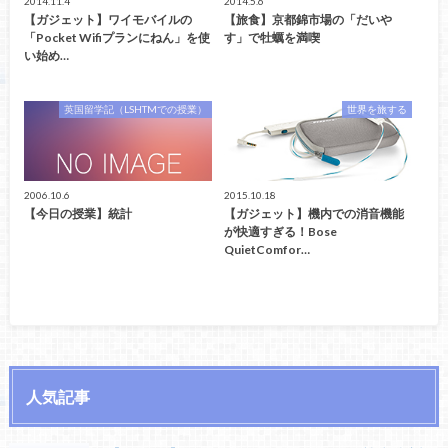
2014.11.4
2014.5.6
【ガジェット】ワイモバイルの
【旅食】京都錦市場の「だいや
「Pocket Wifiプランにねん」を使
す」で牡蠣を満喫
い始め…
英国留学記（LSHTMでの授業）
世界を旅する
2006.10.6
2015.10.18
【今日の授業】統計
【ガジェット】機内での消音機能
が快適すぎる！Bose
QuietComfor…
人気記事