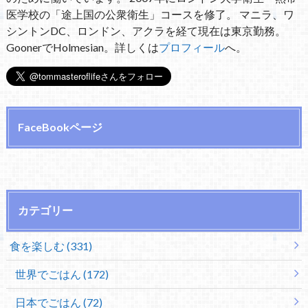
医学校の「途上国の公衆衛生」コースを修了。 マニラ、ワ
シントンDC、ロンドン、アクラを経て現在は東京勤務。
GoonerでHolmesian。詳しくは
プロフィール
へ。
FaceBookページ
カテゴリー
食を楽しむ (331)
世界でごはん (172)
日本でごはん (72)