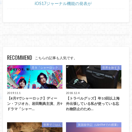
iOS17ジャーナル機能の発表が
RECOMMEND
こちらの記事も人気です。
月９「シャーロック」
世界を旅する
2019.11.1
2018.12.4
【#月9でシャーロック】ディー
【トラベルグッズ】年10回以上海
ン・フジオカ、岩田剛典主演、月9
外出張している私が使っている忘
ドラマ「シャー…
れ物防止のため…
世界でごはん
英国留学記（LSHTMでの授業）