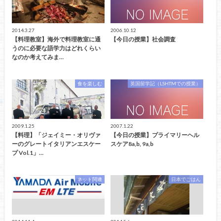
2014.3.27
2006.10.12
【料理教室】海外で料理教室に通
【今日の授業】社会調査
うのに必要な語学力はどれくらい
なのか考えてみま…
食を楽しむ
英国留学記（LSHTMでの授業）
2009.1.25
2007.1.22
【料理】「ジェイミー・オリヴァ
【今日の授業】プライマリーヘル
ーのグレートイタリアンエスケー
スケア8a,b, 9a,b
プ Vol.1」…
ネット関連
日本でごはん