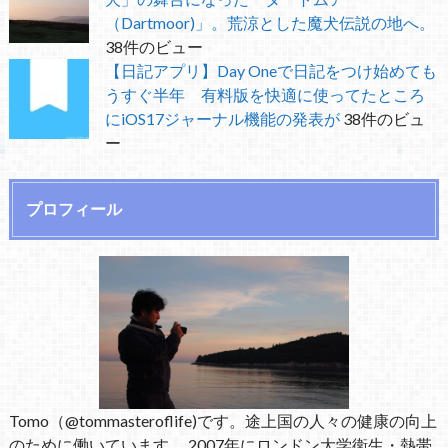
（Dartmoor)」。荒涼とした魔犬伝説の地へ。
38件のビュー
【日記アプリ】Day Oneで日記をつけ始めても
うすぐ半年 有料版を快適に使ってたところ
にiOS17ジャーナル機能の発表が
38件のビュ
ー
プロフィール
Tomo（@tommasteroflife)です。途上国の人々の健康の向上
のために働いています。 2007年にロンドン大学衛生・熱帯