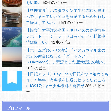
を堪能。
60件のビュー
【料理道具】パスタマシンで生地の端が黒ず
んでしまっていた問題を解消するため分解し
て掃除してみた。
55件のビュー
【旅食】太平洋の小国・キリバスの食事情を
レポート！ シーフードは豊かだけど野菜事
情は厳しい。
41件のビュー
【ホームズゆかりの地】「バスカヴィル家の
犬」の舞台になった「ダートムア
（Dartmoor)」。荒涼とした魔犬伝説の地へ。
38件のビュー
【日記アプリ】Day Oneで日記をつけ始めても
うすぐ半年 有料版を快適に使ってたところ
にiOS17ジャーナル機能の発表が
38件のビュ
ー
プロフィール