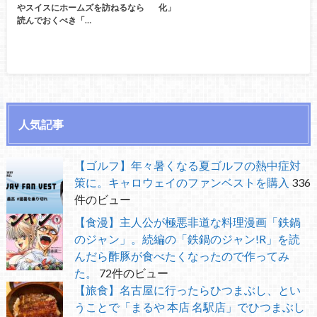
やスイスにホームズを訪ねるなら
化」
読んでおくべき「…
人気記事
【ゴルフ】年々暑くなる夏ゴルフの熱中症対
策に。キャロウェイのファンベストを購入
336
件のビュー
【食漫】主人公が極悪非道な料理漫画「鉄鍋
のジャン」。続編の「鉄鍋のジャン!R」を読
んだら酢豚が食べたくなったので作ってみ
た。
72件のビュー
【旅食】名古屋に行ったらひつまぶし、とい
うことで「まるや 本店 名駅店」でひつまぶし