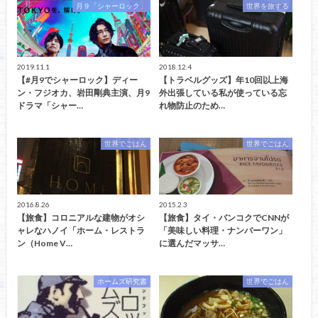
月９「シャーロック」
世界を旅する
2019.11.1
2018.12.4
【#月9でシャーロック】ディー
【トラベルグッズ】年10回以上海
ン・フジオカ、岩田剛典主演、月9
外出張している私が使っている忘
ドラマ「シャー…
れ物防止のため…
世界でごはん
世界でごはん
2016.8.26
2015.2.3
【旅食】コロニアルな建物がオシ
【旅食】タイ・バンコクでCNNが
ャレなハノイ「ホーム・レストラ
「美味しい料理・ナンバーワン」
ン（Home V…
に選んだマッサ…
ホームズ研究書
世界でごはん