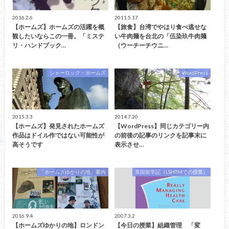
2016.2.6
2011.5.17
【ホームズ】ホームズの活躍を概
【旅食】台湾でやはり食べ逃せな
観したいならこの一冊。「ミステ
い牛肉麺を台北の「伍染玖牛肉麺
リ・ハンドブック…
（ウーチーチウニ…
シャーロック・ホームズ
WordPress
2015.3.3
2014.7.20
【ホームズ】発見されたホームズ
【WordPress】同じカテゴリー内
作品はドイル作ではない可能性が
の前後の記事のリンクを記事末に
高そうです
表示させ…
「ホームズゆかりの地」案内
英国留学記（LSHTMでの授業）
2016.9.4
2007.3.2
【ホームズゆかりの地】ロンドン
【今日の授業】組織管理 「変