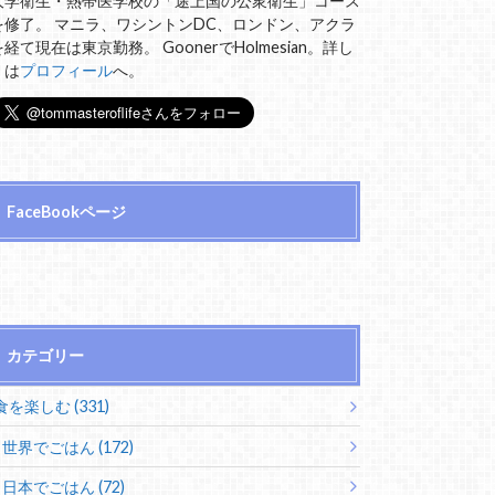
大学衛生・熱帯医学校の「途上国の公衆衛生」コース
を修了。 マニラ、ワシントンDC、ロンドン、アクラ
を経て現在は東京勤務。 GoonerでHolmesian。詳し
くは
プロフィール
へ。
FaceBookページ
カテゴリー
食を楽しむ (331)
世界でごはん (172)
日本でごはん (72)