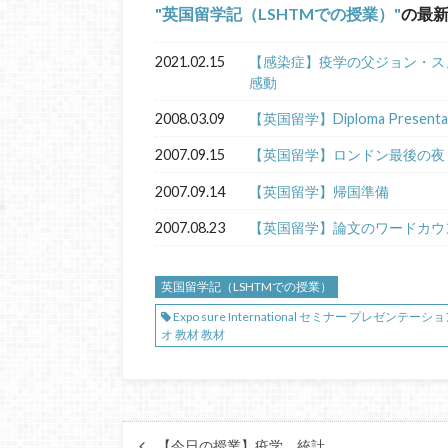
英国留学記（LSHTMでの授業）
の最
2021.02.15
【感染症】疫学の父ジョン・ス
感動
2008.03.09
【英国留学】Diploma Presentat
2007.09.15
【英国留学】ロンドン最後の夜
2007.09.14
【英国留学】帰国準備
2007.08.23
【英国留学】論文のワードカウ
英国留学記（LSHTMでの授業）
Expo sure International セミナー プレ
オ 教材 教材
【今日の授業】疫学、統計