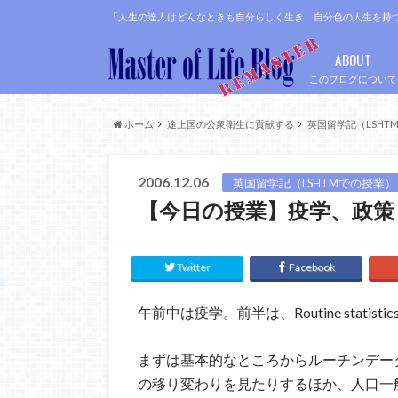
「人生の達人はどんなときも自分らしく生き、自分色の人生を持
ABOUT
このブログについて
ホーム
途上国の公衆衛生に貢献する
英国留学記（LSHT
2006.12.06
英国留学記（LSHTMでの授業）
【今日の授業】疫学、政策
Twitter
Facebook
午前中は疫学。前半は、Routine statistics 
まずは基本的なところからルーチンデー
の移り変わりを見たりするほか、人口一般のRi