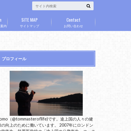
n
SITE MAP
Contact
」案内
サイトマップ
お問い合わせ
プロフィール
omo（@tommasteroflife)です。途上国の人々の健
康の向上のために働いています。 2007年にロンドン