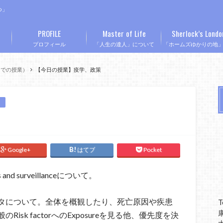
つ」
PROFILE
Master of Life
Sherlock’s Londo
プロフィール
「人生の達人」について
「ホームズゆかりの地
Mでの授業）
【今日の授業】疫学、政策
Google+
はてブ
Pocket
and surveillanceについて。
タについて。全体を概観したり、死亡原因や疾患
T
sk factorへのExposureを見る他、優先度を決