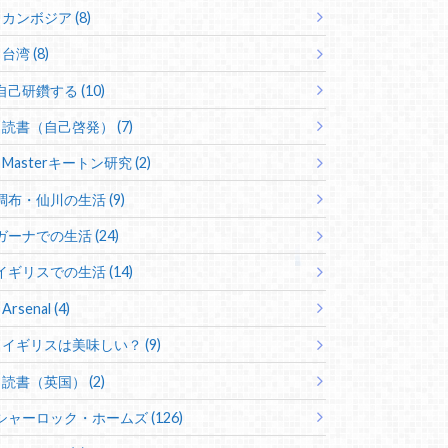
カンボジア (8)
台湾 (8)
自己研鑽する (10)
読書（自己啓発） (7)
Masterキートン研究 (2)
調布・仙川の生活 (9)
ガーナでの生活 (24)
イギリスでの生活 (14)
Arsenal (4)
イギリスは美味しい？ (9)
読書（英国） (2)
シャーロック・ホームズ (126)