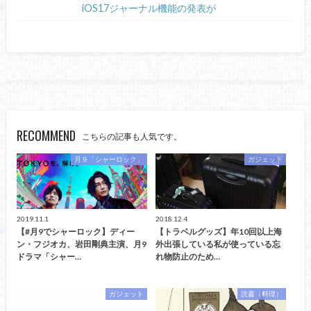
iOS17ジャーナル機能の発表が
RECOMMEND
こちらの記事も人気です。
月９「シャーロック」
ガジェット
2019.11.1
2018.12.4
【#月9でシャーロック】ディー
【トラベルグッズ】年10回以上海
ン・フジオカ、岩田剛典主演、月9
外出張している私が使っている忘
ドラマ「シャー…
れ物防止のため…
ガジェット
読書（料理）