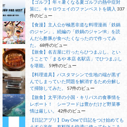
【ゴルフ】年々暑くなる夏ゴルフの熱中症対
策に。キャロウェイのファンベストを購入
337
件のビュー
【食漫】主人公が極悪非道な料理漫画「鉄鍋
のジャン」。続編の「鉄鍋のジャン!R」を読
んだら酢豚が食べたくなったので作ってみ
た。
68件のビュー
【旅食】名古屋に行ったらひつまぶし、とい
うことで「まるや 本店 名駅店」でひつまぶし
を堪能。
59件のビュー
【料理道具】パスタマシンで生地の端が黒ず
んでしまっていた問題を解消するため分解し
て掃除してみた。
57件のビュー
【旅食】太平洋の小国・キリバスの食事情を
レポート！ シーフードは豊かだけど野菜事
情は厳しい。
42件のビュー
【日記アプリ】Day Oneで日記をつけ始めても
うすぐ半年 有料版を快適に使ってたところ