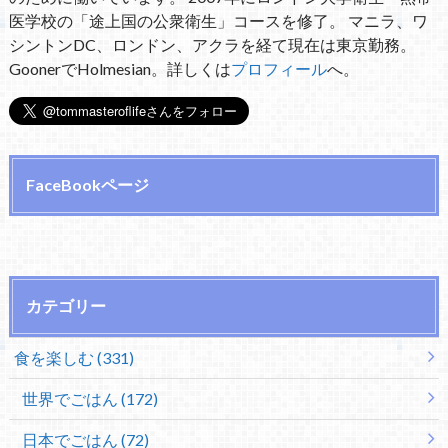
医学校の「途上国の公衆衛生」コースを修了。 マニラ、ワ
シントンDC、ロンドン、アクラを経て現在は東京勤務。
GoonerでHolmesian。詳しくは
プロフィール
へ。
FaceBookページ
カテゴリー
食を楽しむ (331)
世界でごはん (172)
日本でごはん (72)