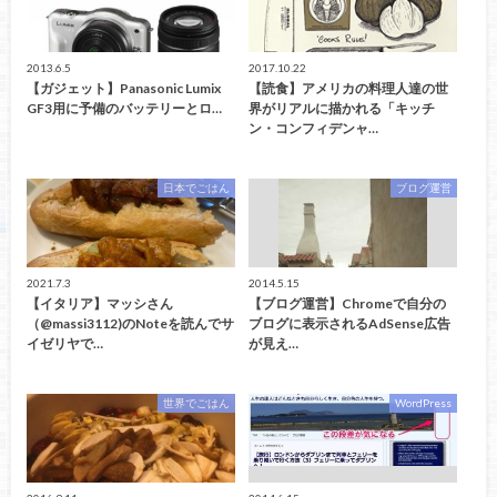
2013.6.5
2017.10.22
【ガジェット】Panasonic Lumix
【読食】アメリカの料理人達の世
GF3用に予備のバッテリーとロ…
界がリアルに描かれる「キッチ
ン・コンフィデンャ…
日本でごはん
ブログ運営
2021.7.3
2014.5.15
【イタリア】マッシさん
【ブログ運営】Chromeで自分の
（@massi3112)のNoteを読んでサ
ブログに表示されるAdSense広告
イゼリヤで…
が見え…
世界でごはん
WordPress