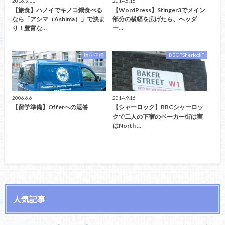
2016.9.11
2014.6.15
【旅食】ハノイでキノコ鍋食べる
【WordPress】Stinger3でメイン
なら「アシマ（Ashima）」で決ま
部分の横幅を広げたら、ヘッダ
り！豊富な…
ー…
留学準備
BBC "Sherlock"
2006.6.6
2014.9.16
【留学準備】Offerへの返答
【シャーロック】BBCシャーロッ
クで二人の下宿のベーカー街は実
はNorth …
人気記事