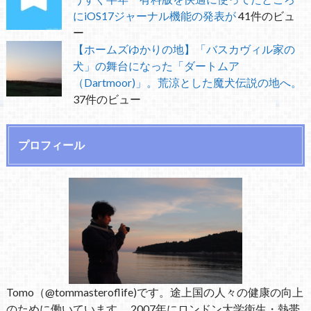
にiOS17ジャーナル機能の発表が
41件のビュ
ー
【ホームズゆかりの地】「バスカヴィル家の
犬」の舞台になった「ダートムア
（Dartmoor)」。荒涼とした魔犬伝説の地へ。
37件のビュー
プロフィール
Tomo（@tommasteroflife)です。途上国の人々の健康の向上
のために働いています。 2007年にロンドン大学衛生・熱帯