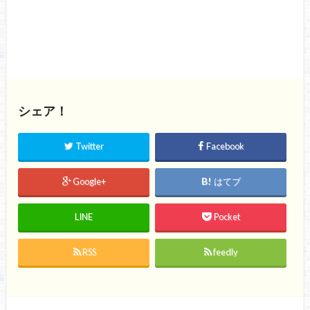
シェア！
Twitter
Facebook
Google+
はてブ
LINE
Pocket
RSS
feedly