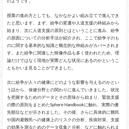
のようです。
授業の進め方としても、なかなかよい組み立てで進んでき
たと思います。まず、紛争の変遷や人道支援の枠組みから
始まり、次に人道支援の原則とはということに進み、紛争
の原因についての分析手法が紹介され、ここで紛争そのも
のに関する基本的な知識と概念的な枠組みがカバーされま
す。また紛争に関連した映像作品も多く使われたため、理
論だけではなく現地が実際どんな状況にあるのかというこ
ともかいま見ることができました。
次に紛争が人々の健康にどのような影響を与えるのかとい
う話から、保健分野との関わりに進んでいきました。状況
を把握するためのデータとその意味から始まり、緊急支援
の際の原則をまとめたSphere Handbookに触れ、実際の優
先順位などが示されました。その後、さらに具体的に難民
や国内避難民への健康上のリスクの分析、疾病対策、支援
の効果を測るためのデータ収集と分析、などに触れられま