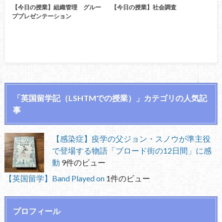
【今日の授業】組織管理 グルー
【今日の授業】社会調査
ププレゼンテーション
「英国留学記（LSHTMでの授業）」カテゴリの人気記
事
【感染症】疫学の父ジョン・スノウが準主役
で登場する物語「ブロード街の12日間」に感
動
9件のビュー
【英国留学】Band Played on
1件のビュー
プロフィール