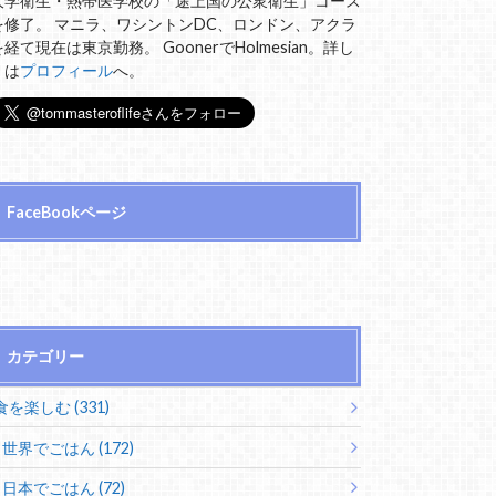
大学衛生・熱帯医学校の「途上国の公衆衛生」コース
を修了。 マニラ、ワシントンDC、ロンドン、アクラ
を経て現在は東京勤務。 GoonerでHolmesian。詳し
くは
プロフィール
へ。
FaceBookページ
カテゴリー
食を楽しむ (331)
世界でごはん (172)
日本でごはん (72)