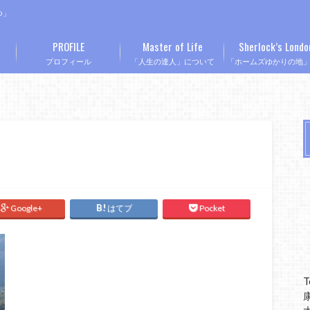
つ」
PROFILE
Master of Life
Sherlock’s Londo
プロフィール
「人生の達人」について
「ホームズゆかりの地
Google+
はてブ
Pocket
T