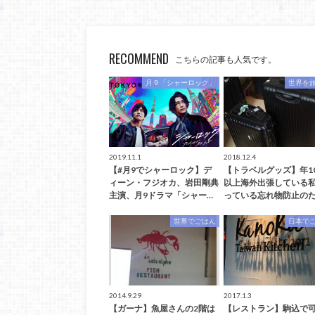
RECOMMEND
こちらの記事も人気です。
月９「シャーロック」
世界を
2019.11.1
2018.12.4
【#月9でシャーロック】デ
【トラベルグッズ】年1
ィーン・フジオカ、岩田剛典
以上海外出張している
主演、月9ドラマ「シャー…
っている忘れ物防止のた
世界でごはん
日本で
2014.9.29
2017.1.3
【ガーナ】魚屋さんの2階は
【レストラン】駒込で