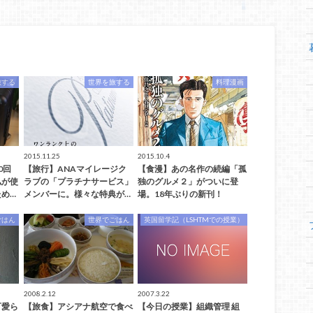
旅する
世界を旅する
料理漫画
2015.11.25
2015.10.4
0回
【旅行】ANAマイレージク
【食漫】あの名作の続編「孤
私が使
ラブの「プラチナサービス」
独のグルメ２」がついに登
め…
メンバーに。様々な特典が…
場。18年ぶりの新刊！
ごはん
世界でごはん
英国留学記（LSHTMでの授業）
2008.2.12
2007.3.22
可愛ら
【旅食】アシアナ航空で食べ
【今日の授業】組織管理 組