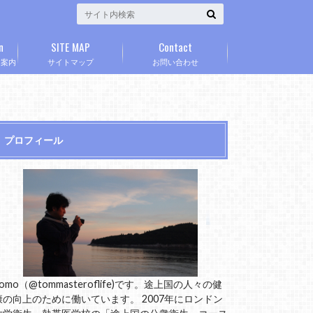
n
SITE MAP
Contact
」案内
サイトマップ
お問い合わせ
プロフィール
omo（@tommasteroflife)です。途上国の人々の健
康の向上のために働いています。 2007年にロンドン