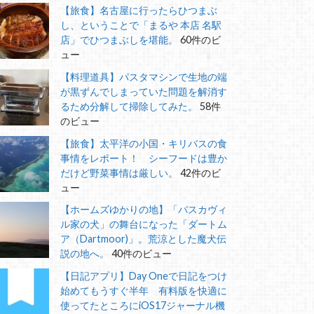
【旅食】名古屋に行ったらひつまぶ
し、ということで「まるや 本店 名駅
店」でひつまぶしを堪能。
60件のビ
ュー
【料理道具】パスタマシンで生地の端
が黒ずんでしまっていた問題を解消す
るため分解して掃除してみた。
58件
のビュー
【旅食】太平洋の小国・キリバスの食
事情をレポート！ シーフードは豊か
だけど野菜事情は厳しい。
42件のビ
ュー
【ホームズゆかりの地】「バスカヴィ
ル家の犬」の舞台になった「ダートム
ア（Dartmoor)」。荒涼とした魔犬伝
説の地へ。
40件のビュー
【日記アプリ】Day Oneで日記をつけ
始めてもうすぐ半年 有料版を快適に
使ってたところにiOS17ジャーナル機