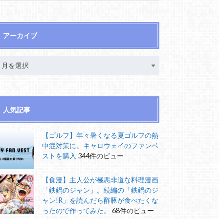
アーカイブ
人気記事
【ゴルフ】年々暑くなる夏ゴルフの熱
中症対策に。キャロウェイのファンベ
ストを購入
344件のビュー
【食漫】主人公が極悪非道な料理漫画
「鉄鍋のジャン」。続編の「鉄鍋のジ
ャン!R」を読んだら酢豚が食べたくな
ったので作ってみた。
68件のビュー