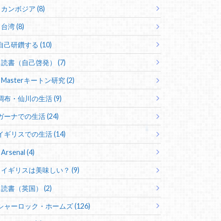
カンボジア (8)
台湾 (8)
自己研鑽する (10)
読書（自己啓発） (7)
Masterキートン研究 (2)
調布・仙川の生活 (9)
ガーナでの生活 (24)
イギリスでの生活 (14)
Arsenal (4)
イギリスは美味しい？ (9)
読書（英国） (2)
シャーロック・ホームズ (126)