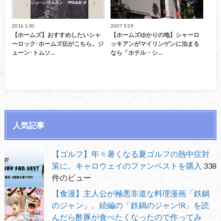
2016.1.30
2007.9.29
【ホームズ】おすすめしたいシャ
【ホームズゆかりの地】シャーロ
ーロック･ホームズ伝がこちら。ジ
ッキアンがマイリンゲンに泊まる
ューン･トムソ…
なら「ホテル・シ…
人気記事
【ゴルフ】年々暑くなる夏ゴルフの熱中症対
策に。キャロウェイのファンベストを購入
338
件のビュー
【食漫】主人公が極悪非道な料理漫画「鉄鍋
のジャン」。続編の「鉄鍋のジャン!R」を読
んだら酢豚が食べたくなったので作ってみ