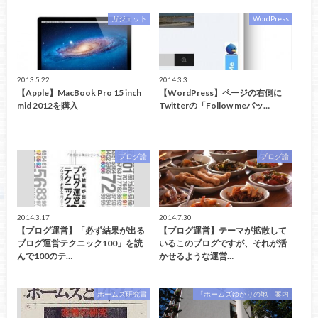
ガジェット
WordPress
2013.5.22
2014.3.3
【Apple】MacBook Pro 15 inch
【WordPress】ページの右側に
mid 2012を購入
Twitterの「Follow meバッ…
ブログ論
ブログ論
2014.3.17
2014.7.30
【ブログ運営】「必ず結果が出る
【ブログ運営】テーマが拡散して
ブログ運営テクニック100」を読
いるこのブログですが、それが活
んで100のテ…
かせるような運営…
ホームズ研究書
「ホームズゆかりの地」案内