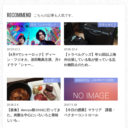
RECOMMEND
こちらの記事も人気です。
月９「シャーロック」
世界を旅する
2019.11.1
2018.12.4
【#月9でシャーロック】ディー
【トラベルグッズ】年10回以上海
ン・フジオカ、岩田剛典主演、月9
外出張している私が使っている忘
ドラマ「シャー…
れ物防止のため…
食を楽しむ
英国留学記（LSHTMでの授業）
2018.3.4
2007.5.18
【楽食】dancyu祭2018に行ってき
【今日の授業】マラリア 課題・
た。肉類を中心にいろいろと美味
ベクターコントロール
しいも…