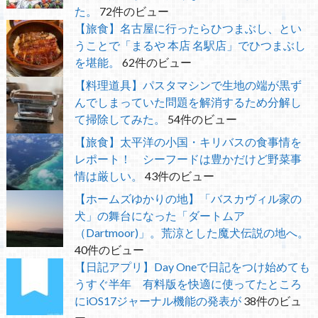
た。
72件のビュー
【旅食】名古屋に行ったらひつまぶし、とい
うことで「まるや 本店 名駅店」でひつまぶし
を堪能。
62件のビュー
【料理道具】パスタマシンで生地の端が黒ず
んでしまっていた問題を解消するため分解し
て掃除してみた。
54件のビュー
【旅食】太平洋の小国・キリバスの食事情を
レポート！ シーフードは豊かだけど野菜事
情は厳しい。
43件のビュー
【ホームズゆかりの地】「バスカヴィル家の
犬」の舞台になった「ダートムア
（Dartmoor)」。荒涼とした魔犬伝説の地へ。
40件のビュー
【日記アプリ】Day Oneで日記をつけ始めても
うすぐ半年 有料版を快適に使ってたところ
にiOS17ジャーナル機能の発表が
38件のビュ
ー