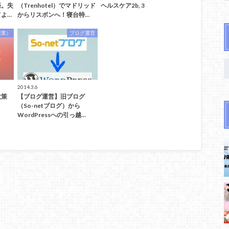
張。失
（Trenhotel）でマドリッド
ヘルスケア2b, 3
よ…
からリスボンへ！寝台特…
授業）
ブログ運営
2014.3.6
政策
【ブログ運営】旧ブログ
（So-netブログ）から
WordPressへの引っ越…