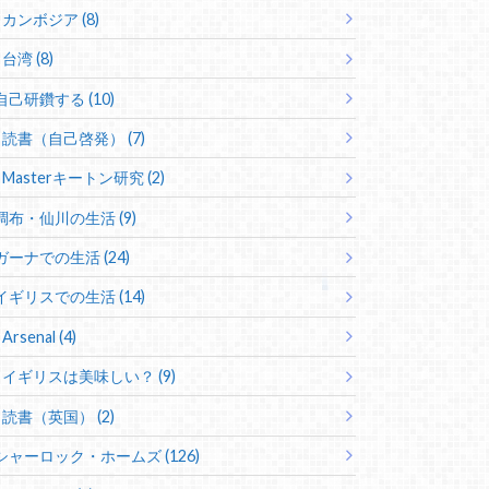
カンボジア (8)
台湾 (8)
自己研鑽する (10)
読書（自己啓発） (7)
Masterキートン研究 (2)
調布・仙川の生活 (9)
ガーナでの生活 (24)
イギリスでの生活 (14)
Arsenal (4)
イギリスは美味しい？ (9)
読書（英国） (2)
シャーロック・ホームズ (126)