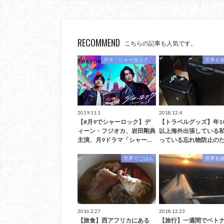
RECOMMEND
こちらの記事も人気です。
月９「シャーロック」
世界を
2019.11.1
2018.12.4
【#月9でシャーロック】デ
【トラベルグッズ】年1
ィーン・フジオカ、岩田剛典
以上海外出張している
主演、月9ドラマ「シャー…
っている忘れ物防止のた
世界でごはん
世界を
2016.2.27
2018.12.23
【旅食】西アフリカにある
【旅行】一週間でベト