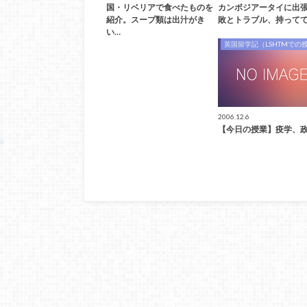
国・リベリアで食べたものを
カンボジアータイに出
紹介。スープ類は出汁がき
敗とトラブル、持ってて
い…
英国留学記（LSHTMでの
2006.12.6
【今日の授業】疫学、