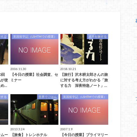
旅する
英国留学記（LSHTMでの授業）
世界を旅する
2006.11.30
2018.10.21
0回
【今日の授業】社会調査、セ
【旅行】沢木耕太郎さんの旅
私が使
ミナー
に対する考え方がわかる「旅
め…
する力 深夜特急ノート」…
旅する
世界でごはん
英国留学記（LSHTMでの授業）
2013.3.24
2007.1.9
ナムー
【旅食】トレンホテル
【今日の授業】プライマリー