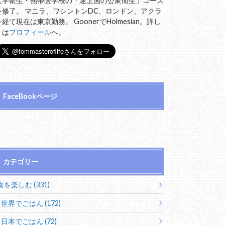
大学衛生・熱帯医学校の「途上国の公衆衛生」コース
を修了。 マニラ、ワシントンDC、ロンドン、アクラ
を経て現在は東京勤務。 GoonerでHolmesian。詳し
くは
プロフィール
へ。
FaceBookページ
カテゴリー
食を楽しむ (331)
世界でごはん (172)
日本でごはん (72)