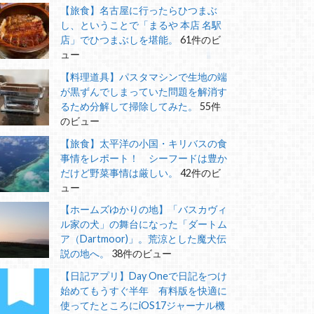
【旅食】名古屋に行ったらひつまぶ
し、ということで「まるや 本店 名駅
店」でひつまぶしを堪能。
61件のビ
ュー
【料理道具】パスタマシンで生地の端
が黒ずんでしまっていた問題を解消す
るため分解して掃除してみた。
55件
のビュー
【旅食】太平洋の小国・キリバスの食
事情をレポート！ シーフードは豊か
だけど野菜事情は厳しい。
42件のビ
ュー
【ホームズゆかりの地】「バスカヴィ
ル家の犬」の舞台になった「ダートム
ア（Dartmoor)」。荒涼とした魔犬伝
説の地へ。
38件のビュー
【日記アプリ】Day Oneで日記をつけ
始めてもうすぐ半年 有料版を快適に
使ってたところにiOS17ジャーナル機