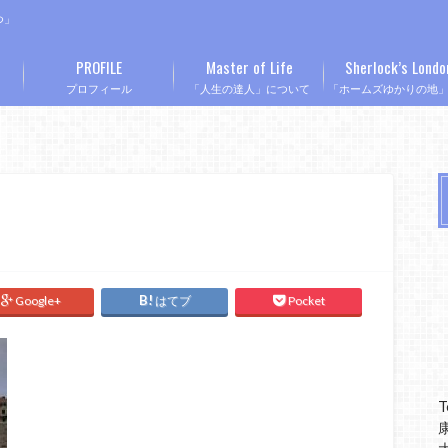
つ」
PROFILE
Master of Life
Sherlock’s Londo
プロフィール
「人生の達人」について
「ホームズゆかりの地
Google+
はてブ
Pocket
T