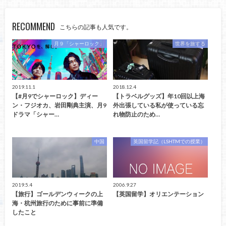
RECOMMEND
こちらの記事も人気です。
月９「シャーロック」
世界を旅する
2019.11.1
2018.12.4
【#月9でシャーロック】ディー
【トラベルグッズ】年10回以上海
ン・フジオカ、岩田剛典主演、月9
外出張している私が使っている忘
ドラマ「シャー…
れ物防止のため…
中国
英国留学記（LSHTMでの授業）
2019.5.4
2006.9.27
【旅行】ゴールデンウィークの上
【英国留学】オリエンテーション
海・杭州旅行のために事前に準備
したこと