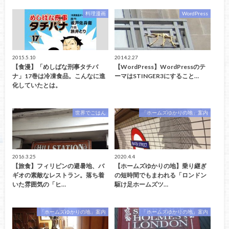
料理漫画
WordPress
2015.5.10
2014.2.27
【食漫】「めしばな刑事タチバ
【WordPress】WordPressのテ
ナ」17巻は冷凍食品。こんなに進
ーマはSTINGER3にすること…
化していたとは。
世界でごはん
「ホームズゆかりの地」案内
2016.3.25
2020.4.4
【旅食】フィリピンの避暑地、バ
【ホームズゆかりの地】乗り継ぎ
ギオの素敵なレストラン。落ち着
の短時間でもまわれる「ロンドン
いた雰囲気の「ヒ…
駆け足ホームズツ…
「ホームズゆかりの地」案内
「ホームズゆかりの地」案内