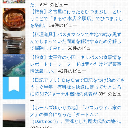
た。
67件のビュー
【旅食】名古屋に行ったらひつまぶし、とい
うことで「まるや 本店 名駅店」でひつまぶし
を堪能。
58件のビュー
【料理道具】パスタマシンで生地の端が黒ず
んでしまっていた問題を解消するため分解し
て掃除してみた。
56件のビュー
【旅食】太平洋の小国・キリバスの食事情を
レポート！ シーフードは豊かだけど野菜事
情は厳しい。
42件のビュー
【日記アプリ】Day Oneで日記をつけ始めても
うすぐ半年 有料版を快適に使ってたところ
にiOS17ジャーナル機能の発表が
38件のビュ
ー
【ホームズゆかりの地】「バスカヴィル家の
犬」の舞台になった「ダートムア
（Dartmoor)」。荒涼とした魔犬伝説の地へ。
37件のビュー