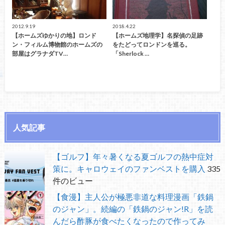
2012.9.19
2018.4.22
【ホームズゆかりの地】ロンド
【ホームズ地理学】名探偵の足跡
ン・フィルム博物館のホームズの
をたどってロンドンを巡る。
部屋はグラナダTV…
「Sherlock …
人気記事
【ゴルフ】年々暑くなる夏ゴルフの熱中症対
策に。キャロウェイのファンベストを購入
335
件のビュー
【食漫】主人公が極悪非道な料理漫画「鉄鍋
のジャン」。続編の「鉄鍋のジャン!R」を読
んだら酢豚が食べたくなったので作ってみ