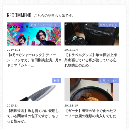
RECOMMEND
こちらの記事も人気です。
月９「シャーロック」
世界を旅する
2019.11.1
2018.12.4
【#月9でシャーロック】ディー
【トラベルグッズ】年10回以上海
ン・フジオカ、岩田剛典主演、月9
外出張している私が使っている忘
ドラマ「シャー…
れ物防止のため…
料理
世界でごはん
2015.1.4
2013.8.19
【料理道具】魚を捌くのに愛用し
【ガーナ】出張の途中で食べたフ
ている関兼常の包丁ですが、ちょ
ーフーは鹿の種類の肉入りでした
っと悩みが。