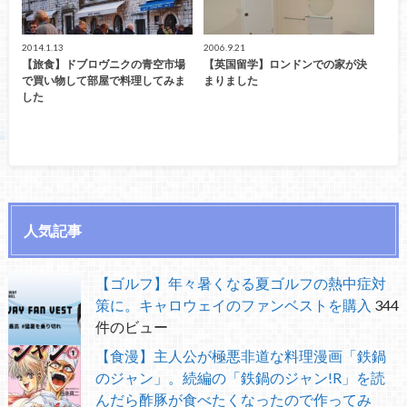
2014.1.13
2006.9.21
【旅食】ドブロヴニクの青空市場
【英国留学】ロンドンでの家が決
で買い物して部屋で料理してみま
まりました
した
人気記事
【ゴルフ】年々暑くなる夏ゴルフの熱中症対
策に。キャロウェイのファンベストを購入
344
件のビュー
【食漫】主人公が極悪非道な料理漫画「鉄鍋
のジャン」。続編の「鉄鍋のジャン!R」を読
んだら酢豚が食べたくなったので作ってみ