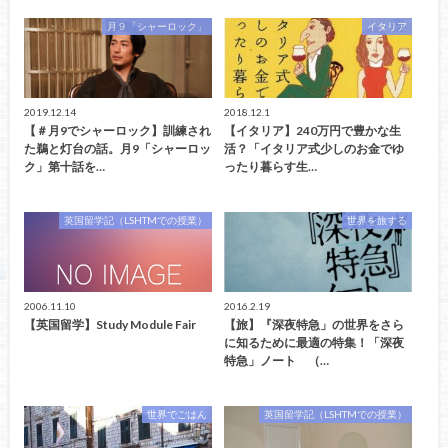
月９「シャーロック」
イタリア
2019.12.14
2018.12.1
【＃月9でシャーロック】訓練され
【イタリア】240万円で豊かな生
た鵜と灯台の話。月9「シャーロッ
活？「イタリア式少しのお金でゆ
ク」第十話を…
ったり暮らす生…
英国留学記（LSHTMでの授業）
世界を旅する
2006.11.10
2016.2.19
【英国留学】Study Module Fair
【旅】『深夜特急」の世界をさら
に知るために最適の特集！「深夜
特急」ノート （…
世界でごはん
英国留学記（LSHTMでの授業）