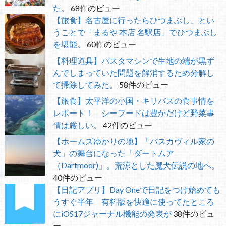
た。
68件のビュー
【旅食】名古屋に行ったらひつまぶし、とい
うことで「まるや 本店 名駅店」でひつまぶし
を堪能。
60件のビュー
【料理道具】パスタマシンで生地の端が黒ず
んでしまっていた問題を解消するため分解し
て掃除してみた。
58件のビュー
【旅食】太平洋の小国・キリバスの食事情を
レポート！ シーフードは豊かだけど野菜事
情は厳しい。
42件のビュー
【ホームズゆかりの地】「バスカヴィル家の
犬」の舞台になった「ダートムア
（Dartmoor)」。荒涼とした魔犬伝説の地へ。
40件のビュー
【日記アプリ】Day Oneで日記をつけ始めても
うすぐ半年 有料版を快適に使ってたところ
にiOS17ジャーナル機能の発表が
38件のビュ
ー