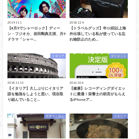
2019.11.1
2018.12.4
【#月9でシャーロック】ディー
【トラベルグッズ】年10回以上海
ン・フジオカ、岩田剛典主演、月9
外出張している私が使っている忘
ドラマ「シャー…
れ物防止のため…
イタリア
ダイエット
2018.11.13
2016.10.6
【イタリア】久しぶりにイタリア
【健康】レコーディングダイエッ
語を勉強をしようと思い、現在取
トに最適！栄養士の助言がもらえ
り組んでいること…
るiPhoneア…
世界でごはん
イタリア