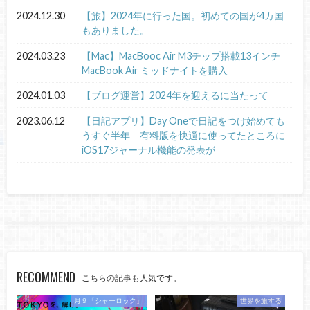
2024.12.30
【旅】2024年に行った国。初めての国が4カ国
もありました。
2024.03.23
【Mac】MacBooc Air M3チップ搭載13インチ
MacBook Air ミッドナイトを購入
2024.01.03
【ブログ運営】2024年を迎えるに当たって
2023.06.12
【日記アプリ】Day Oneで日記をつけ始めても
うすぐ半年 有料版を快適に使ってたところに
iOS17ジャーナル機能の発表が
RECOMMEND
こちらの記事も人気です。
月９「シャーロック」
世界を旅する