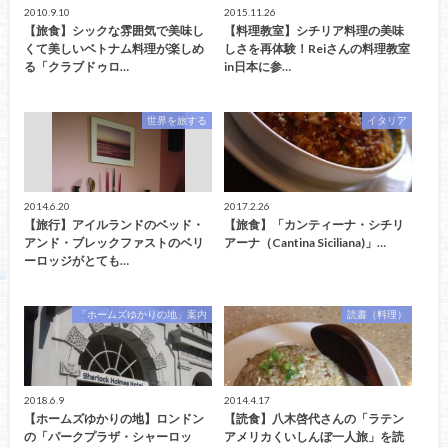
2010.9.10
2015.11.26
【旅食】シックな雰囲気で美味し
【料理教室】シチリア料理の美味
くて美しいベトナム料理が楽しめ
しさを再体験！Reiさんの料理教室
る「クラブドゥロ…
in日本に参…
世界を旅する
イタリア
2014.6.20
2017.2.26
【旅行】アイルランドのベッド・
【旅食】「カンティーナ・シチリ
アンド・ブレックファストのベリ
アーナ（Cantina Siciliana)」…
ーロッジがとても…
「ホームズゆかりの地」案内
読書（料理）
2018.6.9
2014.4.17
【ホームズゆかりの地】ロンドン
【読食】八木啓代さんの「ラテン
の「パークプラザ・シャーロッ
アメリカくいしんぼ一人旅」を読