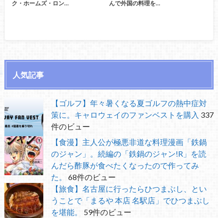
ク・ホームズ・ロン…
んで外国の料理を…
人気記事
【ゴルフ】年々暑くなる夏ゴルフの熱中症対
策に。キャロウェイのファンベストを購入
337
件のビュー
【食漫】主人公が極悪非道な料理漫画「鉄鍋
のジャン」。続編の「鉄鍋のジャン!R」を読
んだら酢豚が食べたくなったので作ってみ
た。
68件のビュー
【旅食】名古屋に行ったらひつまぶし、とい
うことで「まるや 本店 名駅店」でひつまぶし
を堪能。
59件のビュー