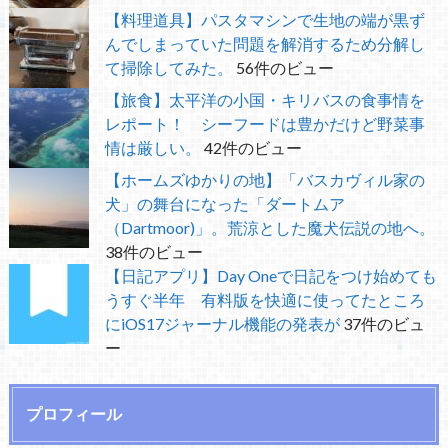
【料理道具】パスタマシンで生地の端が黒ず
んでしまっていた問題を解消するため分解し
て掃除してみた。
56件のビュー
【旅食】太平洋の小国・キリバスの食事情を
レポート！ シーフードは豊かだけど野菜事
情は厳しい。
42件のビュー
【ホームズゆかりの地】「バスカヴィル家の
犬」の舞台になった「ダートムア
（Dartmoor)」。荒涼とした魔犬伝説の地へ。
38件のビュー
【日記アプリ】Day Oneで日記をつけ始めても
うすぐ半年 有料版を快適に使ってたところ
にiOS17ジャーナル機能の発表が
37件のビュ
ー
プロフィール