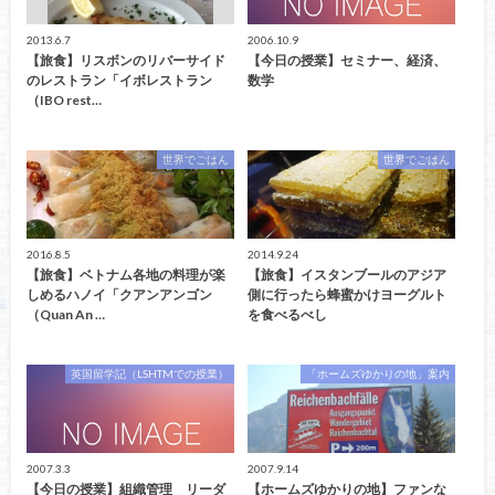
2013.6.7
2006.10.9
【旅食】リスボンのリバーサイド
【今日の授業】セミナー、経済、
のレストラン「イボレストラン
数学
（IBO rest…
世界でごはん
世界でごはん
2016.8.5
2014.9.24
【旅食】ベトナム各地の料理が楽
【旅食】イスタンブールのアジア
しめるハノイ「クアンアンゴン
側に行ったら蜂蜜かけヨーグルト
（Quan An …
を食べるべし
英国留学記（LSHTMでの授業）
「ホームズゆかりの地」案内
2007.3.3
2007.9.14
【今日の授業】組織管理 リーダ
【ホームズゆかりの地】ファンな