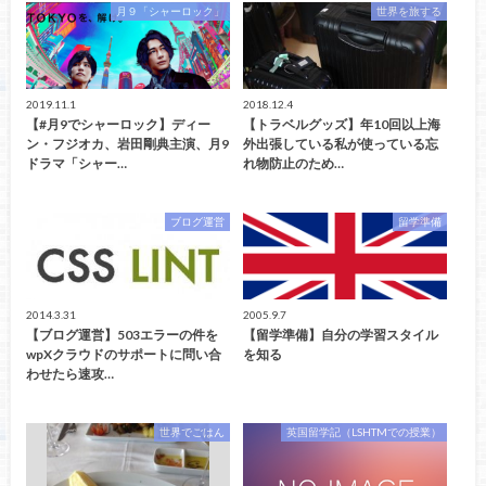
月９「シャーロック」
世界を旅する
2019.11.1
2018.12.4
【#月9でシャーロック】ディー
【トラベルグッズ】年10回以上海
ン・フジオカ、岩田剛典主演、月9
外出張している私が使っている忘
ドラマ「シャー…
れ物防止のため…
ブログ運営
留学準備
2014.3.31
2005.9.7
【ブログ運営】503エラーの件を
【留学準備】自分の学習スタイル
wpXクラウドのサポートに問い合
を知る
わせたら速攻…
世界でごはん
英国留学記（LSHTMでの授業）