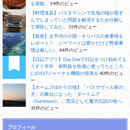
を堪能。
59件のビュー
【料理道具】パスタマシンで生地の端が黒ず
んでしまっていた問題を解消するため分解し
て掃除してみた。
55件のビュー
【旅食】太平洋の小国・キリバスの食事情を
レポート！ シーフードは豊かだけど野菜事
情は厳しい。
44件のビュー
【日記アプリ】Day Oneで日記をつけ始めても
うすぐ半年 有料版を快適に使ってたところ
にiOS17ジャーナル機能の発表が
40件のビュ
ー
【ホームズゆかりの地】「バスカヴィル家の
犬」の舞台になった「ダートムア
（Dartmoor)」。荒涼とした魔犬伝説の地へ。
35件のビュー
プロフィール