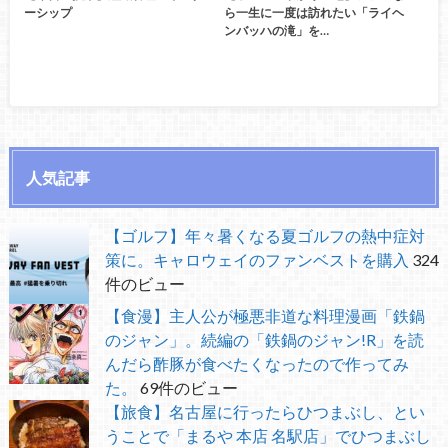
ーシップ
ら一生に一度は訪れたい「ライヘ
ンバッハの滝」を…
人気記事
【ゴルフ】年々暑くなる夏ゴルフの熱中症対
策に。キャロウェイのファンベストを購入
324
件のビュー
【食漫】主人公が極悪非道な料理漫画「鉄鍋
のジャン」。続編の「鉄鍋のジャン!R」を読
んだら酢豚が食べたくなったので作ってみ
た。
69件のビュー
【旅食】名古屋に行ったらひつまぶし、とい
うことで「まるや 本店 名駅店」でひつまぶし