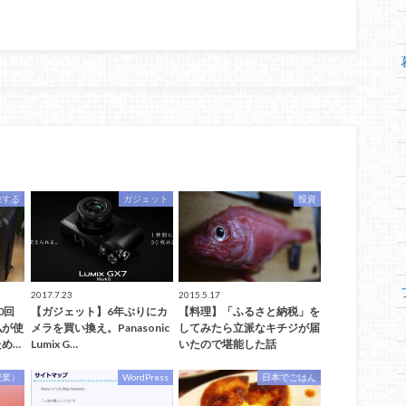
旅する
ガジェット
投資
2017.7.23
2015.5.17
0回
【ガジェット】6年ぶりにカ
【料理】「ふるさと納税」を
私が使
メラを買い換え。Panasonic
してみたら立派なキチジが届
め…
Lumix G…
いたので堪能した話
授業）
WordPress
日本でごはん