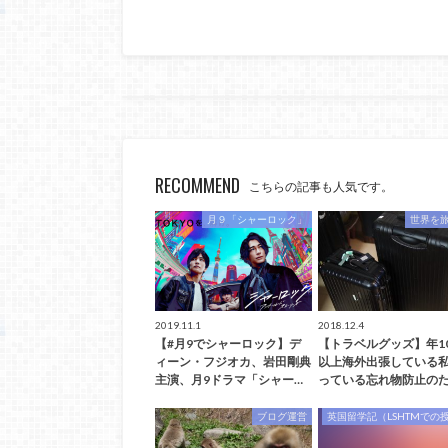
RECOMMEND
こちらの記事も人気です。
月９「シャーロック」
世界を
2019.11.1
2018.12.4
【#月9でシャーロック】デ
【トラベルグッズ】年1
ィーン・フジオカ、岩田剛典
以上海外出張している
主演、月9ドラマ「シャー…
っている忘れ物防止のた
ブログ運営
英国留学記（LSHTMでの