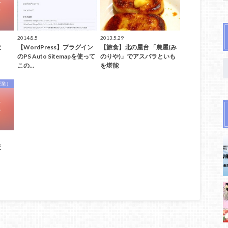
2014.8.5
2013.5.29
査
【WordPress】プラグイン
【旅食】北の屋台 「農屋(み
のPS Auto Sitemapを使って
のりや)」でアスパラといも
この…
を堪能
授業）
査