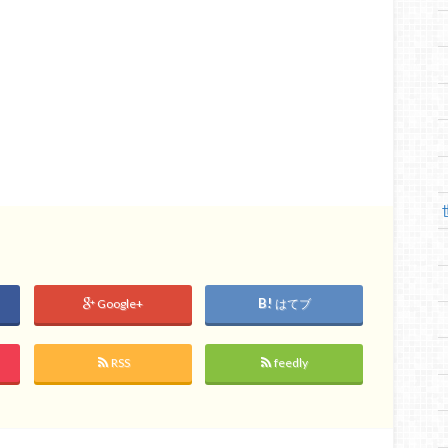
Google+
はてブ
RSS
feedly