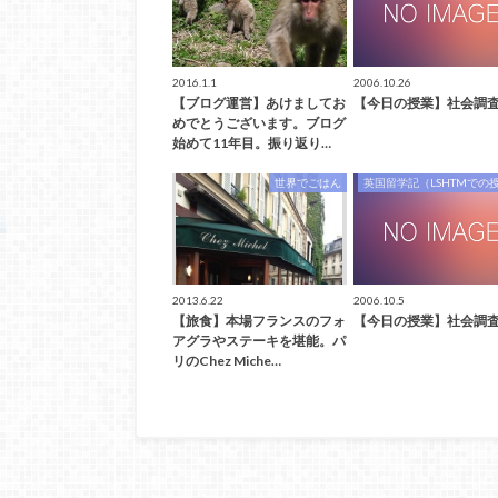
2016.1.1
2006.10.26
【ブログ運営】あけましてお
【今日の授業】社会調
めでとうございます。ブログ
始めて11年目。振り返り…
世界でごはん
英国留学記（LSHTMでの
2013.6.22
2006.10.5
【旅食】本場フランスのフォ
【今日の授業】社会調
アグラやステーキを堪能。パ
リのChez Miche…