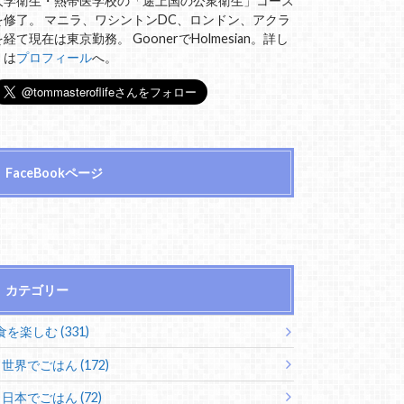
大学衛生・熱帯医学校の「途上国の公衆衛生」コース
を修了。 マニラ、ワシントンDC、ロンドン、アクラ
を経て現在は東京勤務。 GoonerでHolmesian。詳し
くは
プロフィール
へ。
FaceBookページ
カテゴリー
食を楽しむ (331)
世界でごはん (172)
日本でごはん (72)