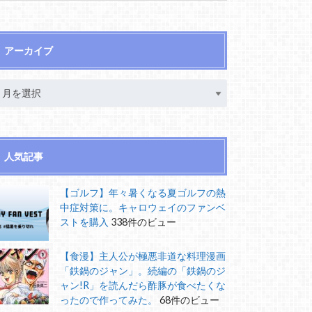
アーカイブ
人気記事
【ゴルフ】年々暑くなる夏ゴルフの熱
中症対策に。キャロウェイのファンベ
ストを購入
338件のビュー
【食漫】主人公が極悪非道な料理漫画
「鉄鍋のジャン」。続編の「鉄鍋のジ
ャン!R」を読んだら酢豚が食べたくな
ったので作ってみた。
68件のビュー