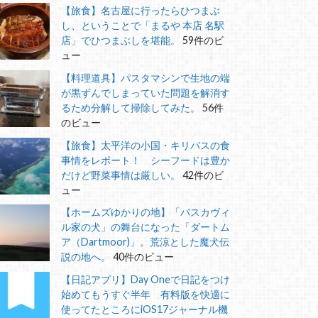
【旅食】名古屋に行ったらひつまぶ
し、ということで「まるや 本店 名駅
店」でひつまぶしを堪能。
59件のビ
ュー
【料理道具】パスタマシンで生地の端
が黒ずんでしまっていた問題を解消す
るため分解して掃除してみた。
56件
のビュー
【旅食】太平洋の小国・キリバスの食
事情をレポート！ シーフードは豊か
だけど野菜事情は厳しい。
42件のビ
ュー
【ホームズゆかりの地】「バスカヴィ
ル家の犬」の舞台になった「ダートム
ア（Dartmoor)」。荒涼とした魔犬伝
説の地へ。
40件のビュー
【日記アプリ】Day Oneで日記をつけ
始めてもうすぐ半年 有料版を快適に
使ってたところにiOS17ジャーナル機