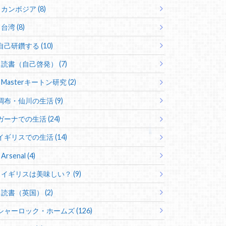
カンボジア (8)
台湾 (8)
自己研鑽する (10)
読書（自己啓発） (7)
Masterキートン研究 (2)
調布・仙川の生活 (9)
ガーナでの生活 (24)
イギリスでの生活 (14)
Arsenal (4)
イギリスは美味しい？ (9)
読書（英国） (2)
シャーロック・ホームズ (126)