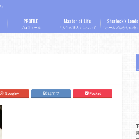
つ」
PROFILE
Master of Life
Sherlock’s Londo
プロフィール
「人生の達人」について
「ホームズゆかりの地
Google+
はてブ
Pocket
T