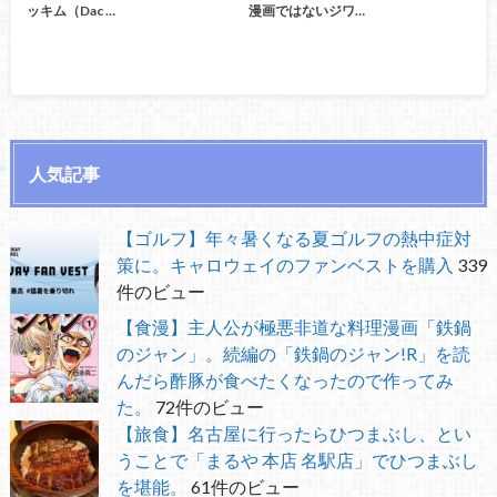
ッキム（Dac …
漫画ではないジワ…
人気記事
【ゴルフ】年々暑くなる夏ゴルフの熱中症対
策に。キャロウェイのファンベストを購入
339
件のビュー
【食漫】主人公が極悪非道な料理漫画「鉄鍋
のジャン」。続編の「鉄鍋のジャン!R」を読
んだら酢豚が食べたくなったので作ってみ
た。
72件のビュー
【旅食】名古屋に行ったらひつまぶし、とい
うことで「まるや 本店 名駅店」でひつまぶし
を堪能。
61件のビュー