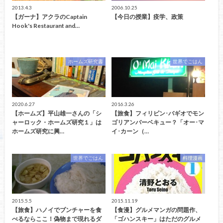
2013.4.3
2006.10.25
【ガーナ】アクラのCaptain
【今日の授業】疫学、政策
Hook's Restaurant and…
ホームズ研究書
世界でごはん
2020.6.27
2016.3.26
【ホームズ】平山雄一さんの「シ
【旅食】フィリピン･バギオでモン
ャーロック・ホームズ研究１」は
ゴリアンバーベキュー？「オー･マ
ホームズ研究に興…
イ･カーン（…
世界でごはん
料理漫画
2015.5.5
2015.11.19
【旅食】ハノイでブンチャーを食
【食漫】グルメマンガの問題作、
べるならここ！偽物まで現れるダ
「ゴハンスキー」はただのグルメ