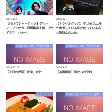
2019.11.1
2018.12.4
【#月9でシャーロック】ディー
【トラベルグッズ】年10回以上海
ン・フジオカ、岩田剛典主演、月9
外出張している私が使っている忘
ドラマ「シャー…
れ物防止のため…
英国留学記（LSHTMでの授業）
英国留学記（LSHTMでの授業）
2006.10.17
2006.9.25
【今日の授業】疫学、統計
【英国留学】学校への登録
世界でごはん
英国留学記（LSHTMでの授業）