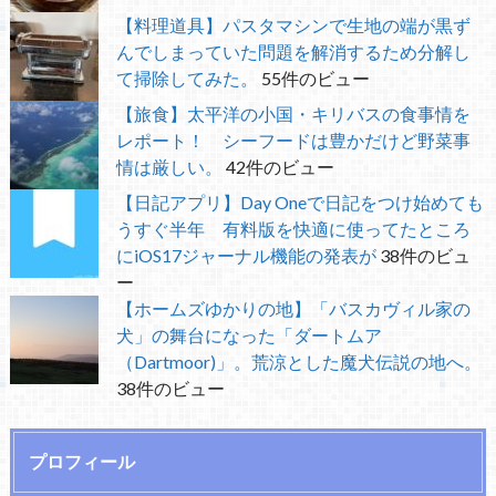
【料理道具】パスタマシンで生地の端が黒ず
んでしまっていた問題を解消するため分解し
て掃除してみた。
55件のビュー
【旅食】太平洋の小国・キリバスの食事情を
レポート！ シーフードは豊かだけど野菜事
情は厳しい。
42件のビュー
【日記アプリ】Day Oneで日記をつけ始めても
うすぐ半年 有料版を快適に使ってたところ
にiOS17ジャーナル機能の発表が
38件のビュ
ー
【ホームズゆかりの地】「バスカヴィル家の
犬」の舞台になった「ダートムア
（Dartmoor)」。荒涼とした魔犬伝説の地へ。
38件のビュー
プロフィール