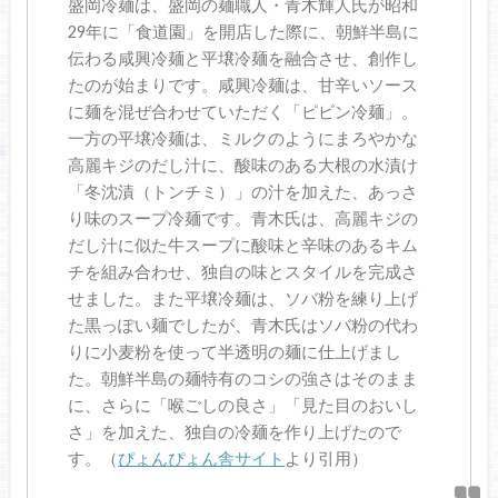
盛岡冷麺は、盛岡の麺職人・青木輝人氏が昭和
29年に「食道園」を開店した際に、朝鮮半島に
伝わる咸興冷麺と平壌冷麺を融合させ、創作し
たのが始まりです。咸興冷麺は、甘辛いソース
に麺を混ぜ合わせていただく「ピビン冷麺」。
一方の平壌冷麺は、ミルクのようにまろやかな
高麗キジのだし汁に、酸味のある大根の水漬け
「冬沈漬（トンチミ）」の汁を加えた、あっさ
り味のスープ冷麺です。青木氏は、高麗キジの
だし汁に似た牛スープに酸味と辛味のあるキム
チを組み合わせ、独自の味とスタイルを完成さ
せました。また平壌冷麺は、ソバ粉を練り上げ
た黒っぽい麺でしたが、青木氏はソバ粉の代わ
りに小麦粉を使って半透明の麺に仕上げまし
た。朝鮮半島の麺特有のコシの強さはそのまま
に、さらに「喉ごしの良さ」「見た目のおいし
さ」を加えた、独自の冷麺を作り上げたので
す。（
ぴょんぴょん舎サイト
より引用）