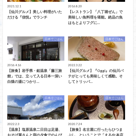
2021.12.1
2016.8.20
【仙川グルメ】美しい料理がいた
【レストラン】「八丁堀ぜん」で
だける『信悦』でランチ
美味しい魚料理を堪能。絶品の魚
はもとよりフグに…
日本でごはん
日本でごはん
2016.4.16
2022.3.22
【旅食】岩手県・鉛温泉「藤三旅
【仙川グルメ】『Oggi』の仙川パ
館」では、立って入る日本一深い
テがとっても美味しくて感動。そ
白猿の湯につかり…
してトリッパ…
日本でごはん
日本でごはん
2022.2.3
2020.7.24
【温泉】塩原温泉二日目は足湯、
【旅食】名古屋に行ったらひつま
おそば屋さんと宿の夕食でのんび
ぶし、ということで「まるや 本店