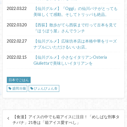
2022.03.22
【仙川グルメ】『Oggi』の仙川パテがとっても
美味しくて感動。そしてトリッパも絶品。
2022.03.20
【西荻】散歩がてら西荻まで行って古本を見て
『ほうぼう屋』さんでランチ
2022.02.27
【仙川グルメ】広味坊本店は本格中華をリーズ
ナブルにいただけるいいお店。
2022.02.15
【仙川グルメ】小さなイタリアンOsteria
Giuliettaで美味しいイタリアンを
日本でごはん
盛岡冷麺
ぴょんぴょん舎
【食漫】アイスの中でも箱アイスに注目！「めしばな刑事タ
チバナ」21巻は「箱アイス愛すべし」