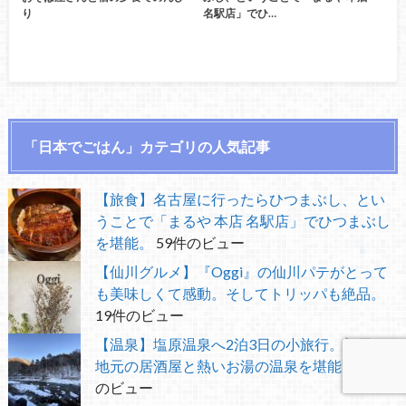
り
名駅店」でひ…
「日本でごはん」カテゴリの人気記事
【旅食】名古屋に行ったらひつまぶし、とい
うことで「まるや 本店 名駅店」でひつまぶし
を堪能。
59件のビュー
【仙川グルメ】『Oggi』の仙川パテがとって
も美味しくて感動。そしてトリッパも絶品。
19件のビュー
【温泉】塩原温泉へ2泊3日の小旅行。初日は
地元の居酒屋と熱いお湯の温泉を堪能。
13件
のビュー