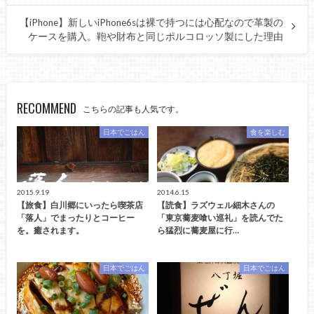
【iPhone】新しいiPhone6sは裸で持つには心配なので革製の
ケースを購入。鞄や財布と同じポルコロッソ製にした理由
RECOMMEND
こちらの記事も人気です。
日本でごはん
食を楽しむ
2015.9.19
2014.6.15
【旅食】白川郷にいったら喫茶店
【読食】ラズウェル細木さんの
「落人」でまったりとコーヒー
「東京蕎麦喰い巡礼」を読んでた
を。癒されます。
ら猛烈に蕎麦屋に行…
日本でごはん
日本でごはん