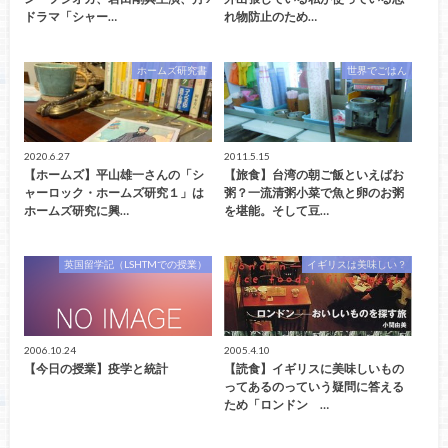
ドラマ「シャー…
れ物防止のため…
ホームズ研究書
世界でごはん
2020.6.27
2011.5.15
【ホームズ】平山雄一さんの「シ
【旅食】台湾の朝ご飯といえばお
ャーロック・ホームズ研究１」は
粥？一流清粥小菜で魚と卵のお粥
ホームズ研究に興…
を堪能。そして豆…
英国留学記（LSHTMでの授業）
イギリスは美味しい？
2006.10.24
2005.4.10
【今日の授業】疫学と統計
【読食】イギリスに美味しいもの
ってあるのっていう疑問に答える
ため「ロンドン …