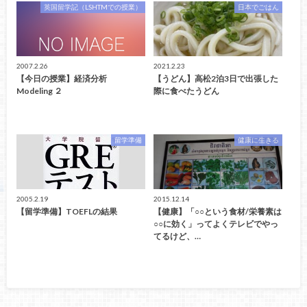
英国留学記（LSHTMでの授業）
日本でごはん
2007.2.26
2021.2.23
【今日の授業】経済分析
【うどん】高松2泊3日で出張した
Modeling ２
際に食べたうどん
留学準備
健康に生きる
2005.2.19
2015.12.14
【留学準備】TOEFLの結果
【健康】「○○という食材/栄養素は
○○に効く」ってよくテレビでやっ
てるけど、…