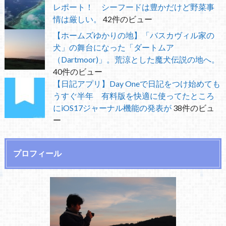
レポート！ シーフードは豊かだけど野菜事
情は厳しい。
42件のビュー
【ホームズゆかりの地】「バスカヴィル家の
犬」の舞台になった「ダートムア
（Dartmoor)」。荒涼とした魔犬伝説の地へ。
40件のビュー
【日記アプリ】Day Oneで日記をつけ始めても
うすぐ半年 有料版を快適に使ってたところ
にiOS17ジャーナル機能の発表が
38件のビュ
ー
プロフィール