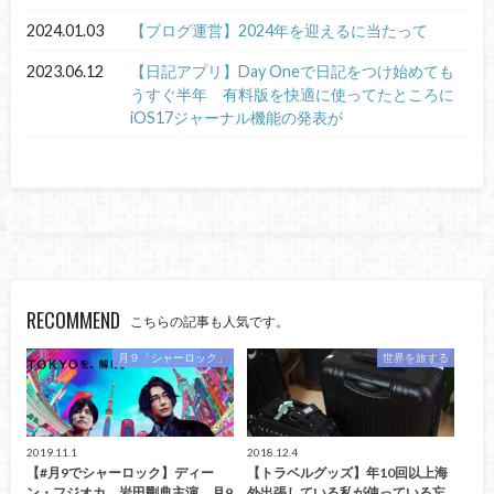
2024.01.03
【ブログ運営】2024年を迎えるに当たって
2023.06.12
【日記アプリ】Day Oneで日記をつけ始めても
うすぐ半年 有料版を快適に使ってたところに
iOS17ジャーナル機能の発表が
RECOMMEND
こちらの記事も人気です。
月９「シャーロック」
世界を旅する
2019.11.1
2018.12.4
【#月9でシャーロック】ディー
【トラベルグッズ】年10回以上海
ン・フジオカ、岩田剛典主演、月9
外出張している私が使っている忘