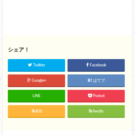
シェア！
Twitter
Facebook
Google+
はてブ
LINE
Pocket
RSS
feedly