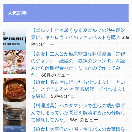
人気記事
【ゴルフ】年々暑くなる夏ゴルフの熱中症対
策に。キャロウェイのファンベストを購入
338
件のビュー
【食漫】主人公が極悪非道な料理漫画「鉄鍋
のジャン」。続編の「鉄鍋のジャン!R」を読
んだら酢豚が食べたくなったので作ってみ
た。
68件のビュー
【旅食】名古屋に行ったらひつまぶし、とい
うことで「まるや 本店 名駅店」でひつまぶし
を堪能。
59件のビュー
【料理道具】パスタマシンで生地の端が黒ず
んでしまっていた問題を解消するため分解し
て掃除してみた。
56件のビュー
【旅食】太平洋の小国・キリバスの食事情を