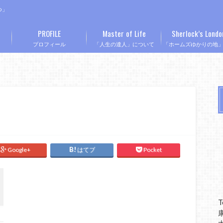
つ」
PROFILE
Master of Life
Sherlock’s Londo
プロフィール
「人生の達人」について
「ホームズゆかりの地
Google+
はてブ
Pocket
T