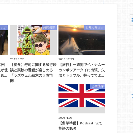
旅する
料理漫画
世界を旅する
2013.8.27
2018.12.23
0回
【読食】寿司に関する試行錯
【旅行】一週間でベトナムー
私が使
誤と実験の過程が楽しめる
カンボジアータイに出張。失
め…
「ラズウェル細木のラ寿司
敗とトラブル、持っててよ…
開…
留学準備
2006.4.20
【留学準備】Podcastingで
英語の勉強