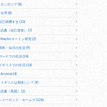
カンボジア (8)
台湾 (8)
自己研鑽する (10)
読書（自己啓発） (7)
Masterキートン研究 (2)
調布・仙川の生活 (9)
ガーナでの生活 (24)
イギリスでの生活 (14)
Arsenal (4)
イギリスは美味しい？ (9)
読書（英国） (2)
シャーロック・ホームズ (126)