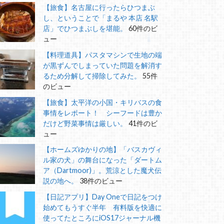
【旅食】名古屋に行ったらひつまぶ
し、ということで「まるや 本店 名駅
店」でひつまぶしを堪能。
60件のビ
ュー
【料理道具】パスタマシンで生地の端
が黒ずんでしまっていた問題を解消す
るため分解して掃除してみた。
55件
のビュー
【旅食】太平洋の小国・キリバスの食
事情をレポート！ シーフードは豊か
だけど野菜事情は厳しい。
41件のビ
ュー
【ホームズゆかりの地】「バスカヴィ
ル家の犬」の舞台になった「ダートム
ア（Dartmoor)」。荒涼とした魔犬伝
説の地へ。
38件のビュー
【日記アプリ】Day Oneで日記をつけ
始めてもうすぐ半年 有料版を快適に
使ってたところにiOS17ジャーナル機