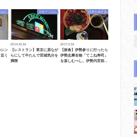
ごはん
日本でごはん
世界を旅する
2014.10.26
2017.2.26
のシン
【レストラン】東京に居なが
【旅食】伊勢参りに行ったら
」近く
らにして牛たんで宮城気分を
伊勢志摩名物「てこね寿司」
満喫
を楽しむべし。伊勢内宮前…