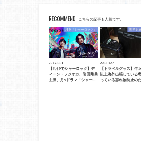
RECOMMEND
こちらの記事も人気です。
月９「シャーロック」
世界を
2019.11.1
2018.12.4
【#月9でシャーロック】デ
【トラベルグッズ】年1
ィーン・フジオカ、岩田剛典
以上海外出張している
主演、月9ドラマ「シャー…
っている忘れ物防止のた