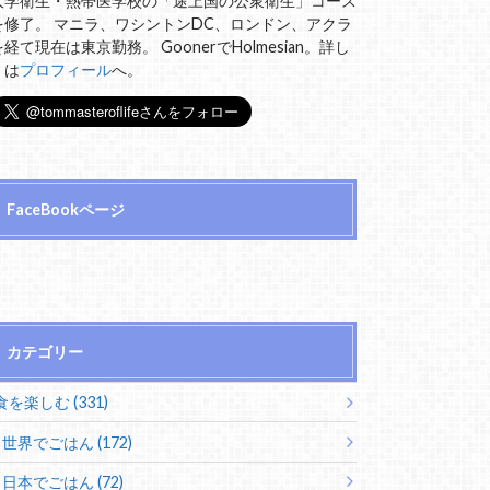
大学衛生・熱帯医学校の「途上国の公衆衛生」コース
を修了。 マニラ、ワシントンDC、ロンドン、アクラ
を経て現在は東京勤務。 GoonerでHolmesian。詳し
くは
プロフィール
へ。
FaceBookページ
カテゴリー
食を楽しむ (331)
世界でごはん (172)
日本でごはん (72)