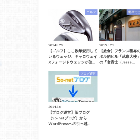
ゴルフ
世界で
2014.8.28
2019.5.23
【ゴルフ】ここ数年愛用して
【旅食】フランス租界
いるウェッジ、キャロウェイ
ボル的ビル「武康大楼
Xフォージドウェッジが使…
の「老𠮷士（Jesse …
ブログ運営
2014.3.6
【ブログ運営】旧ブログ
（So-netブログ）から
WordPressへの引っ越…