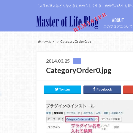
「人生の達人はどんなときも自分らしく生き、自分色の人生を持
ABOUT
このブログについて
ホーム
CategoryOrder0.jpg
2014.03.25
CategoryOrder0.jpg
Twitter
Facebook