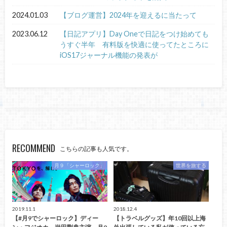
2024.01.03
【ブログ運営】2024年を迎えるに当たって
2023.06.12
【日記アプリ】Day Oneで日記をつけ始めても
うすぐ半年 有料版を快適に使ってたところに
iOS17ジャーナル機能の発表が
RECOMMEND
こちらの記事も人気です。
月９「シャーロック」
世界を旅する
2019.11.1
2018.12.4
【#月9でシャーロック】ディー
【トラベルグッズ】年10回以上海