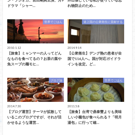
ン・フジオカ、岩田剛典主演、月9
外出張している私が使っている忘
ドラマ「シャー…
れ物防止のため…
世界でごはん
途上国の公衆衛生に貢献する
2010.1.12
2014.9.14
【旅食】ミャンマーの人ってどん
【公衆衛生】デング熱の患者が全
なものを食べてるの？お茶の葉や
国で116人へ。国が対応ガイドラ
魚スープの麺モヒ…
インを改定。ど…
ブログ論
世界でごはん
2014.7.30
2011.5.8
【ブログ運営】テーマが拡散して
【旅食】台湾で鼎泰豐よりも美味
いるこのブログですが、それが活
しい小籠包が食べられる？「明月
かせるような運営…
湯包」に行って確…