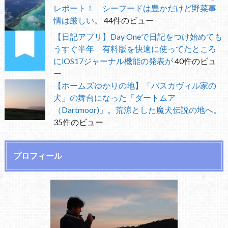
レポート！ シーフードは豊かだけど野菜事
情は厳しい。
44件のビュー
【日記アプリ】Day Oneで日記をつけ始めても
うすぐ半年 有料版を快適に使ってたところ
にiOS17ジャーナル機能の発表が
40件のビュ
ー
【ホームズゆかりの地】「バスカヴィル家の
犬」の舞台になった「ダートムア
（Dartmoor)」。荒涼とした魔犬伝説の地へ。
35件のビュー
プロフィール