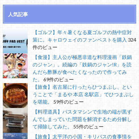
人気記事
【ゴルフ】年々暑くなる夏ゴルフの熱中症対
策に。キャロウェイのファンベストを購入
324
件のビュー
【食漫】主人公が極悪非道な料理漫画「鉄鍋
のジャン」。続編の「鉄鍋のジャン!R」を読
んだら酢豚が食べたくなったので作ってみ
た。
69件のビュー
【旅食】名古屋に行ったらひつまぶし、とい
うことで「まるや 本店 名駅店」でひつまぶし
を堪能。
59件のビュー
【料理道具】パスタマシンで生地の端が黒ず
んでしまっていた問題を解消するため分解し
て掃除してみた。
55件のビュー
【旅食】太平洋の小国・キリバスの食事情を