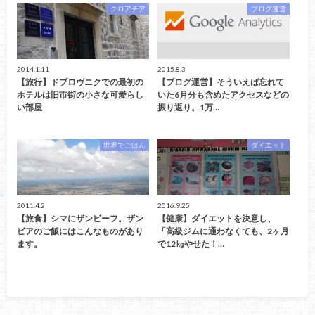
クロアチア
ブログ運営
2014.1.11
2015.8.3
【旅行】ドブロヴニクでの最初の
【ブログ運営】そういえば忘れて
ホテルは旧市街の小さな可愛らし
いた6月分も含めたアクセスなどの
い部屋
振り返り。1万…
世界でごはん
ダイエット
2011.4.2
2016.9.25
【旅食】シマにザンビーフ。ザン
【健康】ダイエットを決意し、
ビアのご飯にはこんなものがあり
「高級ジムに通わなくても、2ヶ月
ます。
で12㎏やせた！…