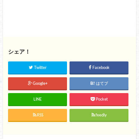
シェア！
Twitter
Facebook
Google+
はてブ
LINE
Pocket
RSS
feedly