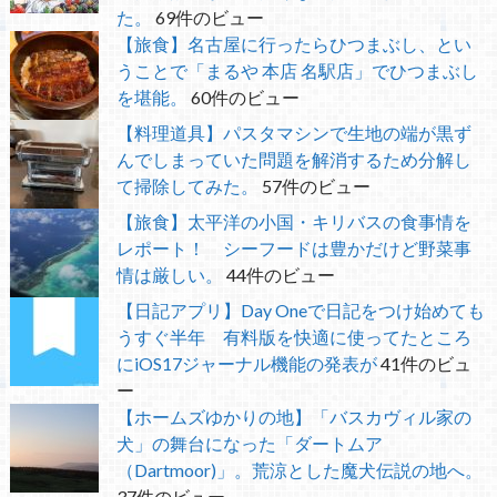
た。
69件のビュー
【旅食】名古屋に行ったらひつまぶし、とい
うことで「まるや 本店 名駅店」でひつまぶし
を堪能。
60件のビュー
【料理道具】パスタマシンで生地の端が黒ず
んでしまっていた問題を解消するため分解し
て掃除してみた。
57件のビュー
【旅食】太平洋の小国・キリバスの食事情を
レポート！ シーフードは豊かだけど野菜事
情は厳しい。
44件のビュー
【日記アプリ】Day Oneで日記をつけ始めても
うすぐ半年 有料版を快適に使ってたところ
にiOS17ジャーナル機能の発表が
41件のビュ
ー
【ホームズゆかりの地】「バスカヴィル家の
犬」の舞台になった「ダートムア
（Dartmoor)」。荒涼とした魔犬伝説の地へ。
37件のビュー