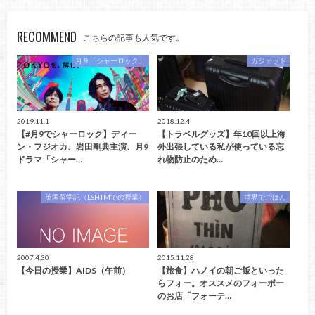
RECOMMEND
こちらの記事も人気です。
月９「シャーロック」
ガジェット
2019.11.1
2018.12.4
【#月9でシャーロック】ディー
【トラベルグッズ】年10回以上海
ン・フジオカ、岩田剛典主演、月9
外出張している私が使っている忘
ドラマ「シャー…
れ物防止のため…
英国留学記（LSHTMでの授業）
世界でごはん
2007.4.30
2015.11.28
【今日の授業】AIDS（午前）
【旅食】ハノイの朝ご飯といった
らフォー。オススメのフォーボー
のお店「フォーテ…