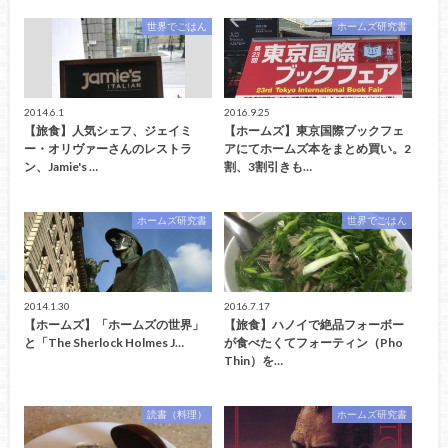
世界でごはん
ホームズ研究書
2014.6.1
2016.9.25
【旅食】人気シェフ、ジェイミ
【ホームズ】東京国際ブックフェ
ー・オリヴァーさんのレストラ
アにてホームズ本をまとめ買い。2
ン、Jamie's …
割、3割引きも…
ホームズ研究書
世界でごはん
2014.1.30
2016.7.17
【ホームズ】「ホームズの世界」
【旅食】ハノイで絶品フォーボー
と「The Sherlock Holmes J…
が食べたくてフォーティン（Pho
Thin）を…
読書（料理）
ホームズ研究書