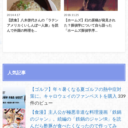
2014.4.17
2018.11.25
【読食】八木啓代さんの「ラテン
【ホームズ】幻の原稿が発見され
アメリカくいしんぼ一人旅」を読
た？探偵学について自ら語った
んで外国の料理を…
「ホームズ探偵学序…
人気記事
【ゴルフ】年々暑くなる夏ゴルフの熱中症対
策に。キャロウェイのファンベストを購入
339
件のビュー
【食漫】主人公が極悪非道な料理漫画「鉄鍋
のジャン」。続編の「鉄鍋のジャン!R」を読
んだら酢豚が食べたくなったので作ってみ