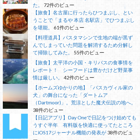
た。
72件のビュー
【旅食】名古屋に行ったらひつまぶし、とい
うことで「まるや 本店 名駅店」でひつまぶし
を堪能。
61件のビュー
【料理道具】パスタマシンで生地の端が黒ず
んでしまっていた問題を解消するため分解し
て掃除してみた。
55件のビュー
【旅食】太平洋の小国・キリバスの食事情を
レポート！ シーフードは豊かだけど野菜事
情は厳しい。
42件のビュー
【ホームズゆかりの地】「バスカヴィル家の
犬」の舞台になった「ダートムア
（Dartmoor)」。荒涼とした魔犬伝説の地へ。
38件のビュー
【日記アプリ】Day Oneで日記をつけ始めても
うすぐ半年 有料版を快適に使ってたところ
にiOS17ジャーナル機能の発表が
38件のビュ
ー