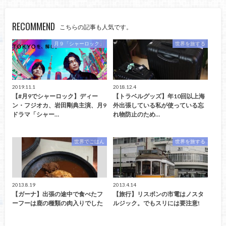
RECOMMEND
こちらの記事も人気です。
月９「シャーロック」
世界を旅する
2019.11.1
2018.12.4
【#月9でシャーロック】ディー
【トラベルグッズ】年10回以上海
ン・フジオカ、岩田剛典主演、月9
外出張している私が使っている忘
ドラマ「シャー…
れ物防止のため…
世界でごはん
世界を旅する
2013.8.19
2013.4.14
【ガーナ】出張の途中で食べたフ
【旅行】リスボンの市電はノスタ
ーフーは鹿の種類の肉入りでした
ルジック。でもスリには要注意!