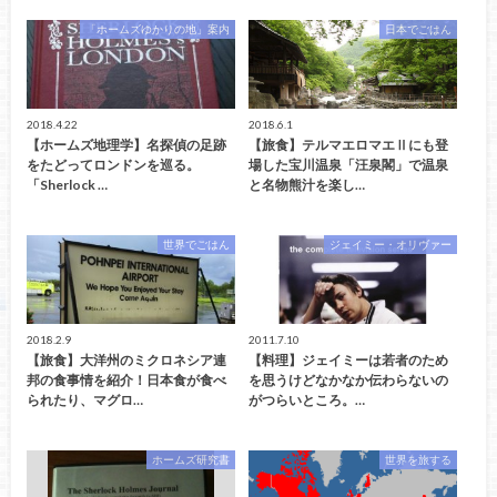
「ホームズゆかりの地」案内
日本でごはん
2018.4.22
2018.6.1
【ホームズ地理学】名探偵の足跡
【旅食】テルマエロマエⅡにも登
をたどってロンドンを巡る。
場した宝川温泉「汪泉閣」で温泉
「Sherlock …
と名物熊汁を楽し…
世界でごはん
ジェイミー・オリヴァー
2018.2.9
2011.7.10
【旅食】大洋州のミクロネシア連
【料理】ジェイミーは若者のため
邦の食事情を紹介！日本食が食べ
を思うけどなかなか伝わらないの
られたり、マグロ…
がつらいところ。…
ホームズ研究書
世界を旅する