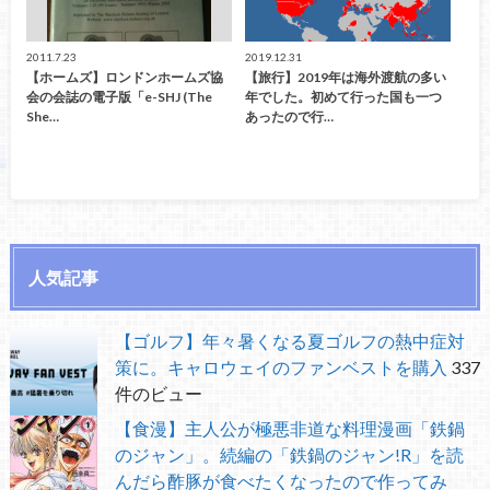
2011.7.23
2019.12.31
【ホームズ】ロンドンホームズ協
【旅行】2019年は海外渡航の多い
会の会誌の電子版「e-SHJ (The
年でした。初めて行った国も一つ
She…
あったので行…
人気記事
【ゴルフ】年々暑くなる夏ゴルフの熱中症対
策に。キャロウェイのファンベストを購入
337
件のビュー
【食漫】主人公が極悪非道な料理漫画「鉄鍋
のジャン」。続編の「鉄鍋のジャン!R」を読
んだら酢豚が食べたくなったので作ってみ