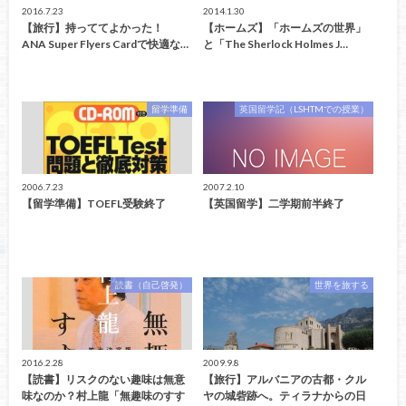
2016.7.23
2014.1.30
【旅行】持っててよかった！
【ホームズ】「ホームズの世界」
ANA Super Flyers Cardで快適な…
と「The Sherlock Holmes J…
留学準備
英国留学記（LSHTMでの授業）
2006.7.23
2007.2.10
【留学準備】TOEFL受験終了
【英国留学】二学期前半終了
読書（自己啓発）
世界を旅する
2016.2.28
2009.9.8
【読書】リスクのない趣味は無意
【旅行】アルバニアの古都・クル
味なのか？村上龍「無趣味のすす
ヤの城砦跡へ。ティラナからの日