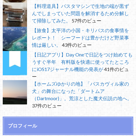
【料理道具】パスタマシンで生地の端が黒ず
んでしまっていた問題を解消するため分解し
て掃除してみた。
57件のビュー
【旅食】太平洋の小国・キリバスの食事情を
レポート！ シーフードは豊かだけど野菜事
情は厳しい。
43件のビュー
【日記アプリ】Day Oneで日記をつけ始めても
うすぐ半年 有料版を快適に使ってたところ
にiOS17ジャーナル機能の発表が
41件のビュ
ー
【ホームズゆかりの地】「バスカヴィル家の
犬」の舞台になった「ダートムア
（Dartmoor)」。荒涼とした魔犬伝説の地へ。
37件のビュー
プロフィール