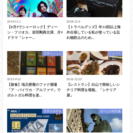
2019.11.1
2018.12.4
【#月9でシャーロック】ディー
【トラベルグッズ】年10回以上海
ン・フジオカ、岩田剛典主演、月9
外出張している私が使っている忘
ドラマ「シャー…
れ物防止のため…
世界でごはん
イタリア
2013.4.12
2016.12.23
【旅食】地元密着のファド酒場
【レストラン】白山で美味しいシ
「ア・バイウカ・アルファマ」で
チリア料理を堪能。「シチリア
ポルトガル料理を楽…
屋」
世界を旅する
ホームズ研究書