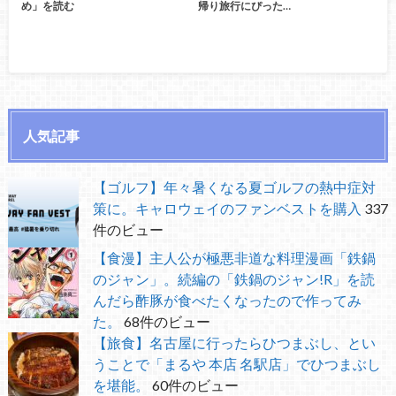
め」を読む
帰り旅行にぴった…
人気記事
【ゴルフ】年々暑くなる夏ゴルフの熱中症対
策に。キャロウェイのファンベストを購入
337
件のビュー
【食漫】主人公が極悪非道な料理漫画「鉄鍋
のジャン」。続編の「鉄鍋のジャン!R」を読
んだら酢豚が食べたくなったので作ってみ
た。
68件のビュー
【旅食】名古屋に行ったらひつまぶし、とい
うことで「まるや 本店 名駅店」でひつまぶし
を堪能。
60件のビュー