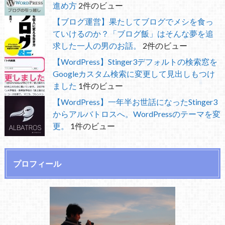
進め方
2件のビュー
【ブログ運営】果たしてブログでメシを食っ
ていけるのか？「ブログ飯」はそんな夢を追
求した一人の男のお話。
2件のビュー
【WordPress】Stinger3デフォルトの検索窓を
Googleカスタム検索に変更して見出しもつけ
ました
1件のビュー
【WordPress】一年半お世話になったStinger3
からアルバトロスへ。WordPressのテーマを変
更。
1件のビュー
プロフィール