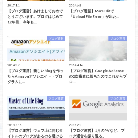
2017.1.1
2014.6.8
【ブログ運営】あけましておめで
【ブログ運営】MarsEditで
とうございます。ブログはじめて
「Upload File Error」が出た…
12年目、今年も…
ブログ運営
ブログ運営
2014.3.7
2014.4.16
【ブログ運営】新しいBlogを作っ
【ブログ運営】Google AdSense
たらAmazonアソシエイト・プロ
の2次審査に落ちたのでこれからブ
グラムに…
ロ…
ブログ運営
ブログ運営
2014.4.14
2015.2.2
【ブログ運営】ウェブ上に同じタ
【ブログ運営】1月のPVなど、ブ
イトルのブログがあるのを避ける
ログ運営を振り返る。