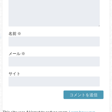
名前
※
メール
※
サイト
This site uses Akismet to reduce spam.
Learn how your