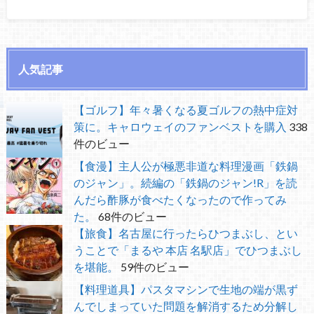
人気記事
【ゴルフ】年々暑くなる夏ゴルフの熱中症対
策に。キャロウェイのファンベストを購入
338
件のビュー
【食漫】主人公が極悪非道な料理漫画「鉄鍋
のジャン」。続編の「鉄鍋のジャン!R」を読
んだら酢豚が食べたくなったので作ってみ
た。
68件のビュー
【旅食】名古屋に行ったらひつまぶし、とい
うことで「まるや 本店 名駅店」でひつまぶし
を堪能。
59件のビュー
【料理道具】パスタマシンで生地の端が黒ず
んでしまっていた問題を解消するため分解し