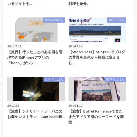
いるサイトを…
料理を紹介。
世界を旅する
WordPress
2016.7.12
2014.7.24
【旅行】行ったことのある国を管
【WordPress】Stinger3でブログ
理できるiPhoneアプリの
の背景を単色から模様に変えま
「been」がシン…
し…
世界でごはん
世界でごはん
2012.5.8
2014.1.12
【旅食】シチリア・トラーパニの
【旅食】Buffet Kameniceでまた
お薦めレストラン、Cantina Sicili…
またアドリア海のシーフードを満
喫