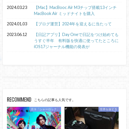
2024.03.23
【Mac】MacBooc Air M3チップ搭載13インチ
MacBook Air ミッドナイトを購入
2024.01.03
【ブログ運営】2024年を迎えるに当たって
2023.06.12
【日記アプリ】Day Oneで日記をつけ始めても
うすぐ半年 有料版を快適に使ってたところに
iOS17ジャーナル機能の発表が
RECOMMEND
こちらの記事も人気です。
月９「シャーロック」
世界を旅する