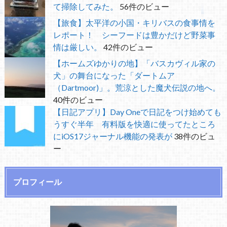
て掃除してみた。
56件のビュー
【旅食】太平洋の小国・キリバスの食事情を
レポート！ シーフードは豊かだけど野菜事
情は厳しい。
42件のビュー
【ホームズゆかりの地】「バスカヴィル家の
犬」の舞台になった「ダートムア
（Dartmoor)」。荒涼とした魔犬伝説の地へ。
40件のビュー
【日記アプリ】Day Oneで日記をつけ始めても
うすぐ半年 有料版を快適に使ってたところ
にiOS17ジャーナル機能の発表が
38件のビュ
ー
プロフィール