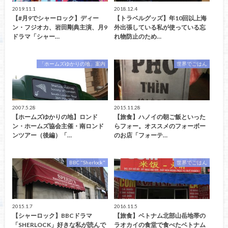
2019.11.1
2018.12.4
【#月9でシャーロック】ディー
【トラベルグッズ】年10回以上海
ン・フジオカ、岩田剛典主演、月9
外出張している私が使っている忘
ドラマ「シャー…
れ物防止のため…
「ホームズゆかりの地」案内
世界でごはん
2007.5.28
2015.11.28
【ホームズゆかりの地】ロンド
【旅食】ハノイの朝ご飯といった
ン・ホームズ協会主催・南ロンド
らフォー。オススメのフォーボー
ンツアー（後編）「…
のお店「フォーテ…
BBC "Sherlock"
世界でごはん
2015.1.7
2016.11.5
【シャーロック】BBCドラマ
【旅食】ベトナム北部山岳地帯の
「SHERLOCK」好きな私が読んで
ラオカイの食堂で食べたベトナム