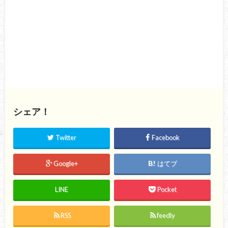
シェア！
Twitter
Facebook
Google+
はてブ
LINE
Pocket
RSS
feedly